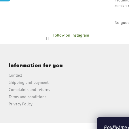
zemích 
No good
Follow on Instagram
F
o
o
Information for you
t
e
Contact
r
Shipping and payment
Complaints and returns
Terms and conditions
Privacy Policy
Používáme 