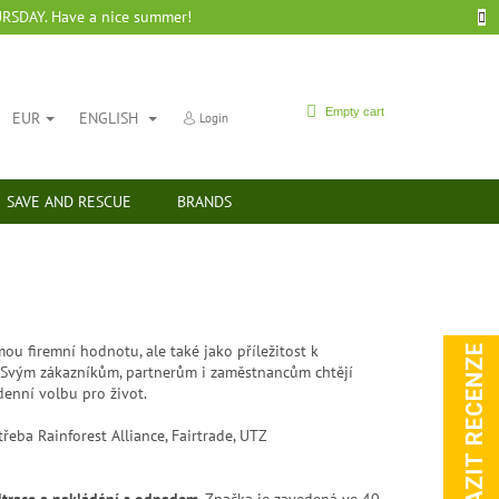
SDAY. Have a nice summer!
SHOPPING
Empty cart
EUR
ENGLISH
Login
CART
SAVE AND RESCUE
BRANDS
mou firemní hodnotu, ale také jako příležitost k
ZOBRAZIT RECENZE
ů. Svým zákazníkům, partnerům i zaměstnancům chtějí
enní volbu pro život.
řeba Rainforest Alliance, Fairtrade, UTZ
iltrace a nakládání s odpadem
. Značka je zavedená ve 40