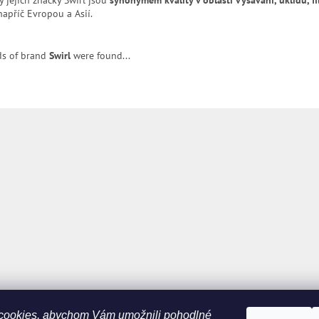
napříč Evropou a Asií.
s of brand
Swirl
were found...
cookies, abychom Vám umožnili pohodlné