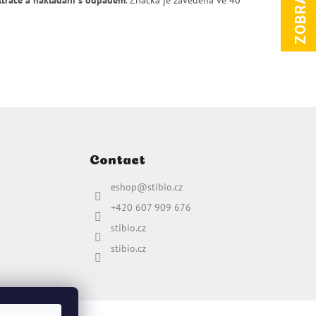
Contact
eshop
@
stibio.cz
+420 607 909 676
stibio.cz
stibio.cz