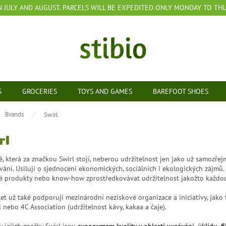
N JULY AND AUGUST. PARCELS WILL BE EXPEDITED ONLY MONDAY TO THUR
S
GROCERIES
TOYS AND GAMES
BAREFOOT SHOES
e
Brands
Swirl
rl
ě, která za značkou Swirl stojí, neberou udržitelnost jen jako už samozřej
vání. Usilují o sjednocení ekonomických, sociálních i ekologických zájm
vé produkty nebo know-how zprostředkovávat udržitelnost jakožto každod
t už také podporují mezinárodní neziskové organizace a iniciativy, jako t
d nebo 4C Association (udržitelnost kávy, kakaa a čaje).
 jejich značky Swirl jsou
synonymem kvality v oblasti vysávání, úklidu, f