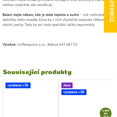
mohou vydýchat, ale nezvětrají.
Balení dejte někam, kde je stálá teplota a sucho
– což rozhodně není
lednička nebo mrazák. Káva by v nich zbytečně nasávala vlhkost a
okolní pachy. Tady by ani naše speciální sáčky nepomohly.
Výrobce:
Coffeespotcz s.r.o., Babice 647, 687 03
Související produkty
vyrobeno v ČR
Akce
vyrobeno v ČR
1 300
Kč
–8 %