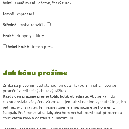
Velmi jemně mletá
- džezva, český turek
Jemně
- espresso
Středně
- moka konvička
Hrubě
- drippery a filtry
Velmi hrubě
- french press
Jak kávu pražíme
Zrnka se pražením buď stanou jen další kávou z mnoha, nebo se
promění v jedinečný chuťový zážitek.
Každý den pražíme přesně tolik, kolik objednáte.
Aby se vám do
rukou dostala vždy čerstvá zrnka – jen tak si naplno vychutnáte jejich
jedinečný charakter. Ten respektujeme a nesnažíme se ho měnit.
Naopak. Pražíme zkrátka tak, abychom nechali rozvinout přirozenou
chuť každé kávy a dostali z ní maximum.