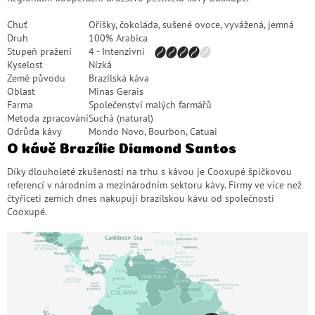
Chuť
Oříšky, čokoláda, sušené ovoce, vyvážená, jemná
Druh
100% Arabica
Stupeň pražení
4 - Intenzivní
Kyselost
Nízká
Země původu
Brazilská káva
Oblast
Minas Gerais
Farma
Společenství malých farmářů
Metoda zpracování
Suchá (natural)
Odrůda kávy
Mondo Novo, Bourbon, Catuai
O kávě Brazílie Diamond Santos
Díky dlouholeté zkušenosti na trhu s kávou je Cooxupé špičkovou
referencí v národním a mezinárodním sektoru kávy. Firmy ve více než
čtyřiceti zemích dnes nakupují
brazilskou kávu
od společnosti
Cooxupé.