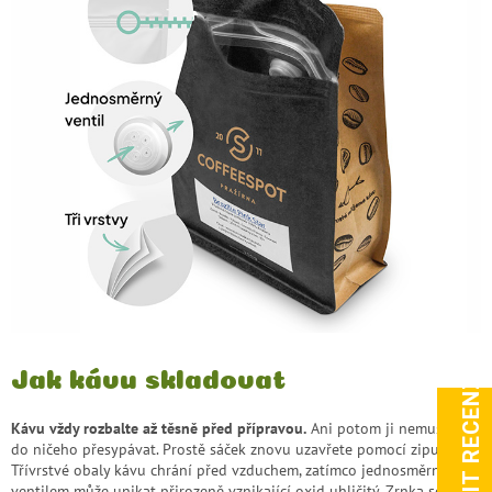
ZOBRAZIT RECENZE
Jak kávu skladovat
Kávu vždy rozbalte až těsně před přípravou.
Ani potom ji nemusíte
do ničeho přesypávat. Prostě sáček znovu uzavřete pomocí zipu.
Třívrstvé obaly kávu chrání před vzduchem, zatímco jednosměrným
ventilem může unikat přirozeně vznikající oxid uhličitý. Zrnka se tak