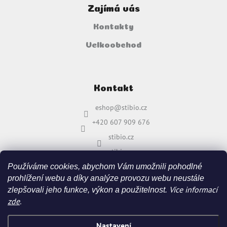
Zajímá vás
Kontakty
Velkoobchod
Kontakt
eshop
@
stibio.cz
+420 607 909 676
stibio.cz
stibio.cz
Používáme cookies, abychom Vám umožnili pohodlné
prohlížení webu a díky analýze provozu webu neustále
Více informací
zlepšovali jeho funkce, výkon a použitelnost.
zde
.
Nastavení