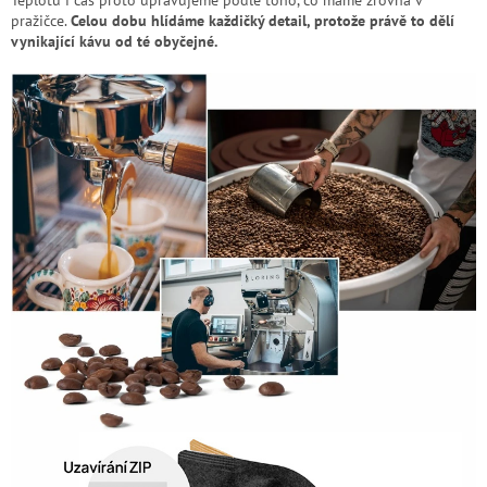
Teplotu i čas proto upravujeme podle toho, co máme zrovna v
pražičce.
Celou dobu hlídáme každičký detail, protože právě to dělí
vynikající kávu od té obyčejné.