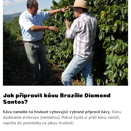
Jak připravit kávu Brazílie Diamond
Santos?
Kávu namelte na hrubost vyhovující vybrané přípravě kávy.
Kávu
dodáváme zrnkovou (nemletou). Pokud byste si přáli kávu namlít,
napište do poznámky na jakou hrubost: