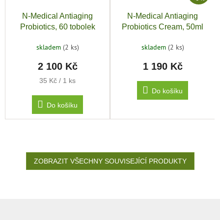
N-Medical Antiaging
N-Medical Antiaging
Probiotics, 60 tobolek
Probiotics Cream, 50ml
skladem
(2 ks)
skladem
(2 ks)
2 100 Kč
1 190 Kč
Měrná
35 Kč / 1 ks
cena:
Do košíku
Do košíku
ZOBRAZIT VŠECHNY SOUVISEJÍCÍ PRODUKTY
Z
á