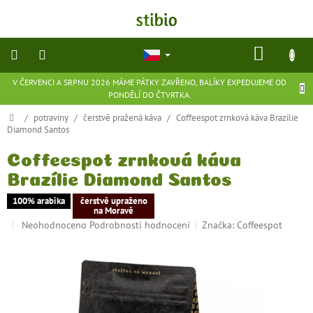
Přejít
na
obsah
NÁKU
KOŠÍK
V ČERVENCI A SRPNU 2026 MÁME PÁTKY ZAVŘENO, BALÍKY EXPEDUJEME OD
přírodní
PONDĚLÍ DO ČTVRTKA.
kosmetika
Domů
/
potraviny
/
čerstvě pražená káva
/
Coffeespot zrnková káva Brazílie
Diamond Santos
doplňky
stravy
Coffeespot zrnková káva
Brazílie Diamond Santos
potraviny
100% arabika
čerstvě upraženo
na Moravě
ekologické
Průměrné
Neohodnoceno
Podrobnosti hodnocení
Značka:
Coffeespot
hračky
hodnocení
a
hry
produktu
je
0,0
flexibilní
z
obuv
5