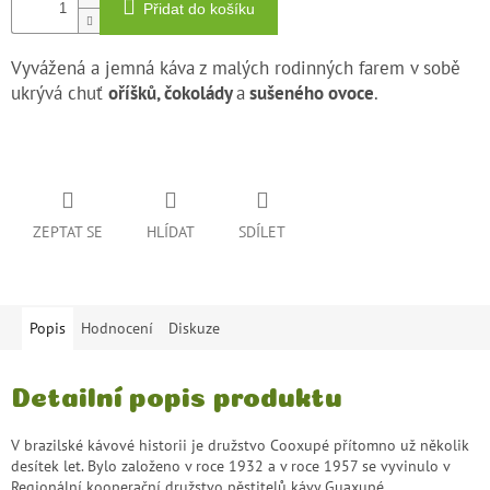
Přidat do košíku
Vyvážená a jemná
káva
z malých rodinných farem v sobě
ukrývá chuť
oříšků,
čokolády
a
sušeného ovoce
.
ZEPTAT SE
HLÍDAT
SDÍLET
Popis
Hodnocení
Diskuze
Detailní popis produktu
V brazilské kávové historii je družstvo Cooxupé přítomno už několik
desítek let. Bylo založeno v roce 1932 a v roce 1957 se vyvinulo v
Regionální kooperační družstvo pěstitelů
kávy
Guaxupé.