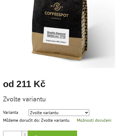
hvězdiček.
zachraň
zboží
Značky
CZK
/
Přihlášení
od
211 Kč
Měrná
Zvolte variantu
cena:
Varianta
Můžeme doručit do:
Zvolte variantu
Možnosti doručení