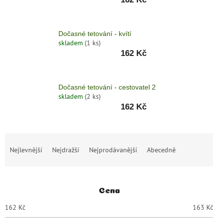
zachraň
zboží
Dočasné tetování - kvítí
Značky
skladem
(1 ks)
162 Kč
CZK
/
Dočasné tetování - cestovatel 2
Přihlášení
skladem
(2 ks)
162 Kč
Ř
Nejlevnější
Nejdražší
Nejprodávanější
Abecedně
a
z
e
n
Cena
í
p
162
Kč
163
Kč
r