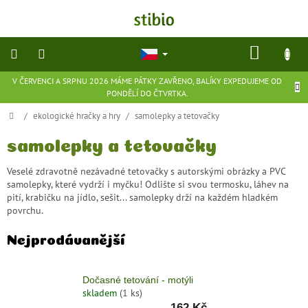
Přejít
na
obsah
NÁKU
KOŠÍK
V ČERVENCI A SRPNU 2026 MÁME PÁTKY ZAVŘENO, BALÍKY EXPEDUJEME OD
přírodní
PONDĚLÍ DO ČTVRTKA.
kosmetika
Domů
/
ekologické hračky a hry
/
samolepky a tetovačky
doplňky
stravy
samolepky a tetovačky
Veselé zdravotně nezávadné tetovačky s autorskými obrázky a PVC
potraviny
samolepky, které vydrží i myčku! Odlište si svou termosku, láhev na
pití, krabičku na jídlo, sešit... samolepky drží na každém hladkém
povrchu.
ekologické
hračky
a
Nejprodávanější
hry
Dočasné tetování - motýli
flexibilní
obuv
skladem
(1 ks)
162 Kč