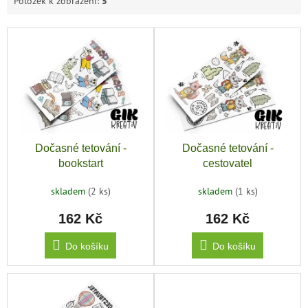
Položek k zobrazení:
5
V
ý
p
i
s
p
r
o
Dočasné tetování -
Dočasné tetování -
d
bookstart
cestovatel
u
k
skladem
(2 ks)
skladem
(1 ks)
t
162 Kč
162 Kč
ů
Do košíku
Do košíku