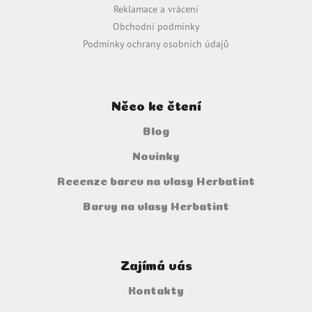
Reklamace a vrácení
k
y
Obchodní podmínky
v
Podmínky ochrany osobních údajů
ý
p
i
s
u
Něco ke čtení
Blog
Novinky
Recenze barev na vlasy Herbatint
Barvy na vlasy Herbatint
Zajímá vás
Kontakty