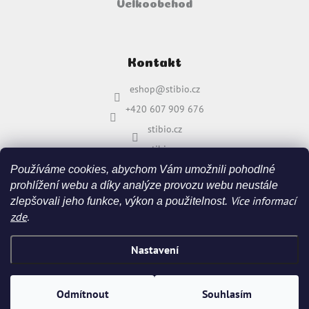
Velkoobchod
Kontakt
eshop
@
stibio.cz
+420 607 909 676
stibio.cz
stibio.cz
Používáme cookies, abychom Vám umožnili pohodlné
prohlížení webu a díky analýze provozu webu neustále
Více informací
zlepšovali jeho funkce, výkon a použitelnost.
zde
.
Nastavení
Vytvořil Shoptet
&
Odmítnout
Souhlasím
Copyright 2026
stibio.cz
. Všechna práva vyhrazena.