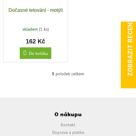
Dočasné tetování - motýli
ZOBRAZIT RECENZE
skladem
(1 ks)
162 Kč
Do košíku
5
položek celkem
O
v
l
á
d
Z
a
á
c
O nákupu
p
í
a
p
Kontakt
t
r
Doprava a platba
v
í