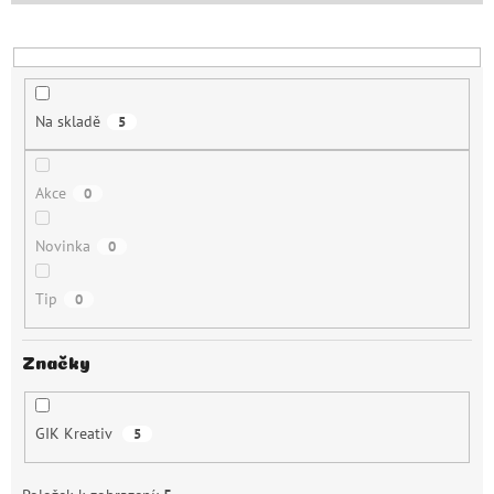
o
d
u
k
t
Na skladě
5
ů
Akce
0
Novinka
0
Tip
0
Značky
GIK Kreativ
5