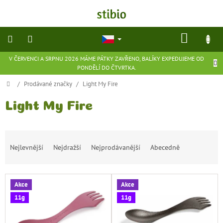
Přejít
na
obsah
NÁKU
KOŠÍK
V ČERVENCI A SRPNU 2026 MÁME PÁTKY ZAVŘENO, BALÍKY EXPEDUJEME OD
přírodní
PONDĚLÍ DO ČTVRTKA.
kosmetika
Domů
/
Prodávané značky
/
Light My Fire
doplňky
stravy
Light My Fire
potraviny
Ř
Nejlevnější
Nejdražší
Nejprodávanější
Abecedně
a
ekologické
z
hračky
e
a
hry
V
n
Akce
Akce
ý
í
11g
11g
p
p
flexibilní
obuv
i
r
s