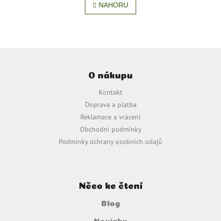
NAHORU
l
n
á
k
o
d
v
a
á
c
n
í
Z
í
p
á
r
O nákupu
p
v
a
k
Kontakt
t
y
Doprava a platba
í
v
Reklamace a vrácení
ý
p
Obchodní podmínky
i
Podmínky ochrany osobních údajů
s
u
Něco ke čtení
Blog
Novinky