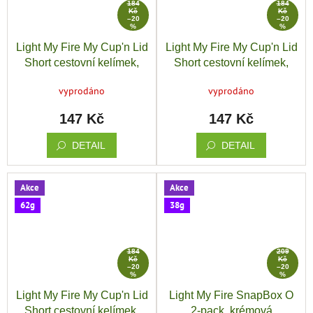
184
184
Kč
Kč
–20
–20
%
%
Light My Fire My Cup'n Lid
Light My Fire My Cup'n Lid
Short cestovní kelímek,
Short cestovní kelímek,
růžová
zelená
vyprodáno
vyprodáno
147 Kč
147 Kč
DETAIL
DETAIL
Akce
Akce
62g
38g
184
209
Kč
Kč
–20
–20
%
%
Light My Fire My Cup'n Lid
Light My Fire SnapBox O
Short cestovní kelímek,
2-pack, krémová