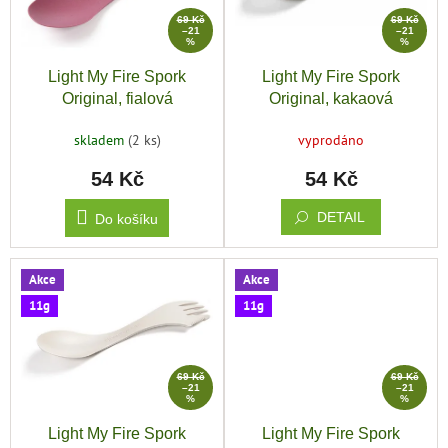
o
zachraň
69 Kč
69 Kč
p
d
zboží
–21
–21
%
%
r
u
o
k
Značky
Light My Fire Spork
Light My Fire Spork
d
t
Original, fialová
Original, kakaová
u
ů
CZK
k
/
skladem
(2 ks)
vyprodáno
t
54 Kč
54 Kč
ů
Přihlášení
DETAIL
Do košíku
Akce
Akce
11g
11g
69 Kč
69 Kč
–21
–21
%
%
Light My Fire Spork
Light My Fire Spork