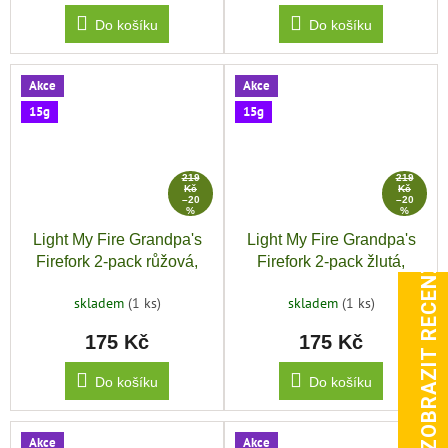
Do košíku
Do košíku
Akce
Akce
15g
15g
219
219
Kč
Kč
–20
–20
%
%
Light My Fire Grandpa's
Light My Fire Grandpa's
ZOBRAZIT RECENZE
Firefork 2-pack růžová,
Firefork 2-pack žlutá,
zelená
modrá
skladem
(1 ks)
skladem
(1 ks)
175 Kč
175 Kč
Do košíku
Do košíku
Akce
Akce