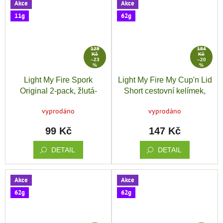
Akce
Akce
11g
62g
129
184
Kč
Kč
–23
–20
%
%
Light My Fire Spork
Light My Fire My Cup'n Lid
Original 2-pack, žlutá-
Short cestovní kelímek,
modrá
modrá
vyprodáno
vyprodáno
99 Kč
147 Kč
DETAIL
DETAIL
Akce
Akce
62g
62g