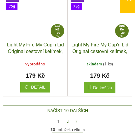
75g
75g
226
226
Kč
Kč
–20
–20
%
%
Light My Fire My Cup'n Lid
Light My Fire My Cup'n Lid
Original cestovní kelímek,
Original cestovní kelímek,
modrá
růžová
vyprodáno
skladem
(1 ks)
179 Kč
179 Kč
DETAIL
Do košíku
NAČÍST 10 DALŠÍCH
S
1
2
t
O
30
položek celkem
r
v
á