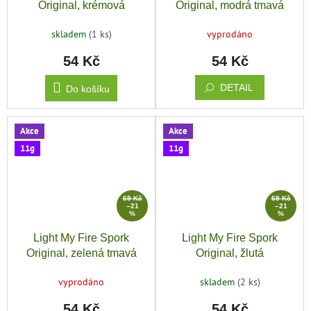
Original, krémová
Original, modrá tmavá
skladem
(1 ks)
vyprodáno
54 Kč
54 Kč
DETAIL
Do košíku
Akce
Akce
11g
11g
69 Kč
69 Kč
–21
–21
%
%
Light My Fire Spork
Light My Fire Spork
Original, zelená tmavá
Original, žlutá
vyprodáno
skladem
(2 ks)
54 Kč
54 Kč