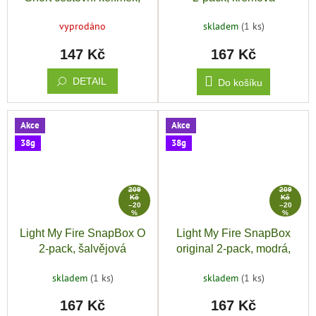
žlutá
vyprodáno
skladem
(1 ks)
147 Kč
167 Kč
DETAIL
Do košíku
Akce
Akce
38g
38g
209
209
Kč
Kč
–20
–20
%
%
Light My Fire SnapBox O
Light My Fire SnapBox
2-pack, šalvějová
original 2-pack, modrá,
žlutá
skladem
(1 ks)
skladem
(1 ks)
167 Kč
167 Kč