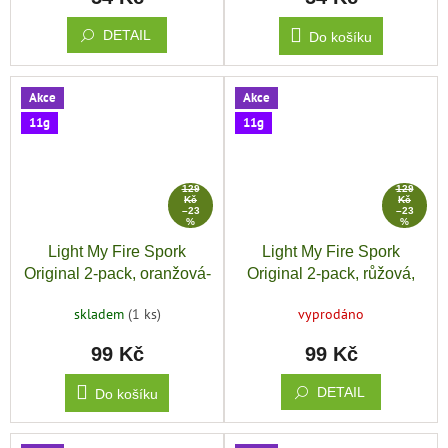
DETAIL
Do košíku
Akce
Akce
11g
11g
129
129
Kč
Kč
–23
–23
%
%
Light My Fire Spork
Light My Fire Spork
Original 2-pack, oranžová-
Original 2-pack, růžová,
černá
zelená
skladem
(1 ks)
vyprodáno
99 Kč
99 Kč
DETAIL
Do košíku