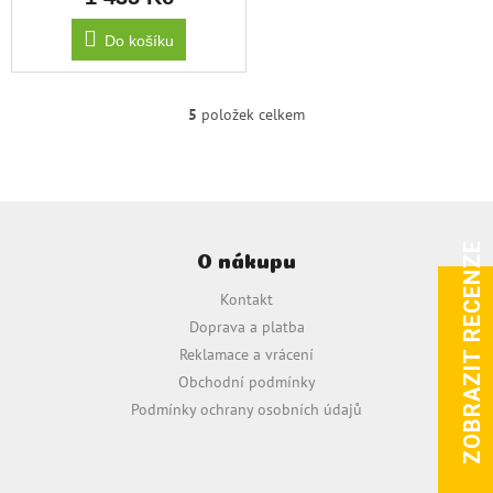
Do košíku
5
položek celkem
O
v
l
á
d
Z
a
á
ZOBRAZIT RECENZE
c
O nákupu
p
í
a
p
Kontakt
t
r
Doprava a platba
v
í
Reklamace a vrácení
k
y
Obchodní podmínky
v
Podmínky ochrany osobních údajů
ý
p
i
s