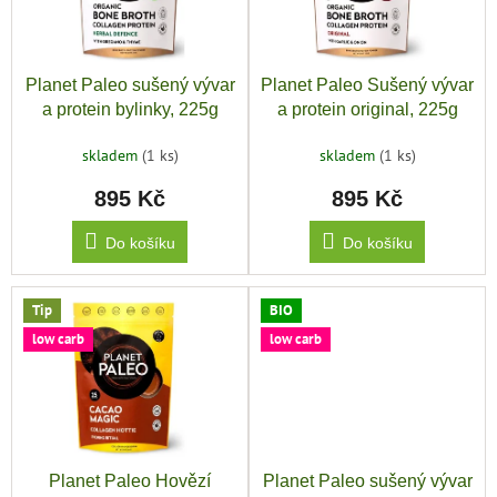
o
zachraň
p
d
zboží
r
u
o
k
Značky
Planet Paleo sušený vývar
Planet Paleo Sušený vývar
d
t
a protein bylinky, 225g
a protein original, 225g
u
ů
CZK
k
/
skladem
(1 ks)
skladem
(1 ks)
t
895 Kč
895 Kč
ů
Přihlášení
Do košíku
Do košíku
Tip
BIO
low carb
low carb
Planet Paleo Hovězí
Planet Paleo sušený vývar