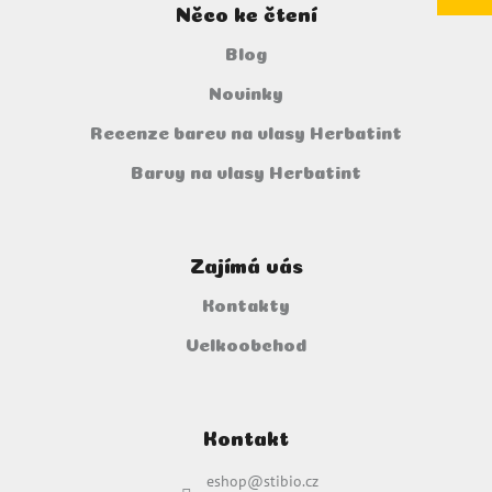
u
Něco ke čtení
Blog
Novinky
Recenze barev na vlasy Herbatint
Barvy na vlasy Herbatint
Zajímá vás
Kontakty
Velkoobchod
Kontakt
eshop
@
stibio.cz