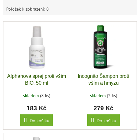
Položek k zobrazení:
8
V
ý
p
i
s
p
r
o
Alphanova sprej proti vším
Incognito Šampon proti
d
BIO, 50 ml
vším a hmyzu
u
k
skladem
(8 ks)
skladem
(2 ks)
t
183 Kč
279 Kč
ů
Do košíku
Do košíku