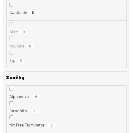
k
t
Na skladě
8
ů
Akce
0
Novinka
0
Tip
0
Značky
Alphanova
4
Incognito
1
Nit Free Terminator
3