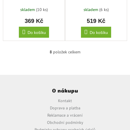
skladem
(10 ks)
skladem
(6 ks)
369 Kč
519 Kč
Do košíku
Do košíku
8
položek celkem
O
v
l
á
d
Z
a
á
c
O nákupu
p
í
a
p
Kontakt
t
r
Doprava a platba
v
í
Reklamace a vrácení
k
y
Obchodní podmínky
v
Podmínky ochrany osobních údajů