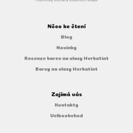
ý
p
i
s
u
Něco ke čtení
Blog
Novinky
Recenze barev na vlasy Herbatint
Barvy na vlasy Herbatint
Zajímá vás
Kontakty
Velkoobchod