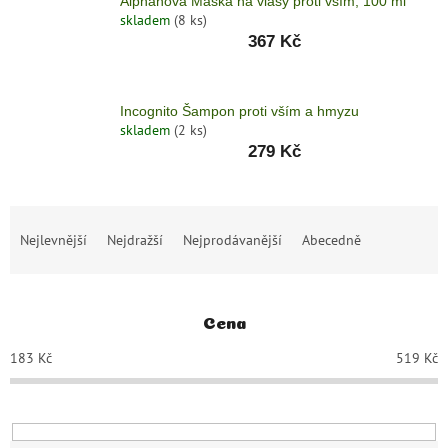
Alphanova Maska na vlasy proti vším, 100 ml
skladem
(8 ks)
367 Kč
Incognito Šampon proti vším a hmyzu
skladem
(2 ks)
279 Kč
Ř
Nejlevnější
Nejdražší
Nejprodávanější
Abecedně
a
z
e
n
Cena
í
p
183
Kč
519
Kč
r
o
d
u