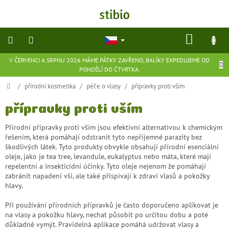
Přejít
na
obsah
NÁKU
KOŠÍK
V ČERVENCI A SRPNU 2026 MÁME PÁTKY ZAVŘENO, BALÍKY EXPEDUJEME OD
přírodní
PONDĚLÍ DO ČTVRTKA.
kosmetika
Domů
/
přírodní kosmetika
/
péče o vlasy
/
přípravky proti vším
doplňky
stravy
přípravky proti vším
Přírodní přípravky proti vším jsou efektivní alternativou k chemickým
potraviny
řešením, která pomáhají odstranit tyto nepříjemné parazity bez
škodlivých látek. Tyto produkty obvykle obsahují přírodní esenciální
oleje, jako je tea tree, levandule, eukalyptus nebo máta, které mají
ekologické
repelentní a insekticidní účinky. Tyto oleje nejenom že pomáhají
hračky
a
zabránit napadení vši, ale také přispívají k zdraví vlasů a pokožky
hry
hlavy.
Při používání přírodních přípravků je často doporučeno aplikovat je
flexibilní
na vlasy a pokožku hlavy, nechat působit po určitou dobu a poté
obuv
důkladně vymýt. Pravidelná aplikace pomáhá udržovat vlasy a