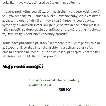
pokožku hlavy v bezpečí před opětovným napadením.
zachraň
zboží
Hřebeny proti vším jsou důležitým nástrojem v procesu odstraňování
vší. Tyto hřebeny mají jemné a blízko umístěné zuby, které efektivně
Značky
zachycují a odstraňují vši a hnidy z vlasů. Hřebeny jsou obvykle
vyrobeny z kvalitních materiálů, jako je nerezová ocel nebo plast, a
jejich použití se doporučuje po aplikaci přípravků proti vším, aby se
CZK
/
zajistilo, že byly odstraněny všechny parazity.
Kombinace přírodních přípravků a hřebene proti vším je efektivním
Přihlášení
způsobem, jak se zbavit tohoto problému a ochránit vlasy před
dalším napadením. Volbou přírodních řešení přispějete k šetrnosti k
vlastnímu zdraví i k životnímu prostředí.
Nejprodávanější
Kouzelný všiváček Bez vší, zelený
skladem
(10 ks)
369 Kč