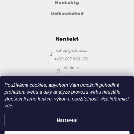
Kontakty
Velkoobchod
Kontakt
eshop
@
stibio.cz
+420 607 909 676
stibio.cz
stibio.cz
Používáme cookies, abychom Vám umožnili pohodlné
prohlížení webu a díky analýze provozu webu neustále
Více informací
zlepšovali jeho funkce, výkon a použitelnost.
zde
.
Nastavení
Vytvořil Shoptet
&