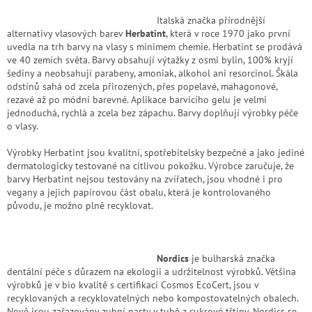
zachraň
Italská značka přírodnější
zboží
alternativy vlasových barev
Herbatint
, která v roce 1970 jako první
uvedla na trh
barvy na vlasy s minimem chemie. Herbatint se prodává
Značky
ve 40 zemích světa. Barvy obsahují výtažky z osmi bylin, 100% kryjí
šediny a neobsahují parabeny, amoniak, alkohol ani resorcinol. Škála
odstínů sahá od zcela přirozených, přes popelavé, mahagonové,
CZK
/
rezavé až po módní barevné. Aplikace barvicího gelu je velmi
jednoduchá, rychlá a zcela bez zápachu. Barvy doplňují výrobky péče
o vlasy.
Přihlášení
Výrobky Herbatint jsou kvalitní, spotřebitelsky bezpečné a jako jediné
dermatologicky testované na citlivou pokožku. Výrobce zaručuje, že
barvy Herbatint nejsou testovány na zvířatech, jsou vhodné i pro
vegany a jejich papírovou část obalu, která je kontrolovaného
původu, je možno plně recyklovat.
Nordics
je bulharská značka
dentální péče s důrazem na ekologii a udržitelnost výrobků. Většina
výrobků je v bio kvalitě s certifikací Cosmos EcoCert, jsou v
recyklovaných a recyklovatelných nebo kompostovatelných obalech.
Nově jsou zařazovány zubní pasty v tubě z cukrové třtiny. Nordics se