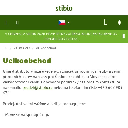
Přejít
na
obsah
NÁKU
KOŠÍK
V ČERVENCI A SRPNU 2026 MÁME PÁTKY ZAVŘENO, BALÍKY EXPEDUJEME OD
přírodní
PONDĚLÍ DO ČTVRTKA.
kosmetika
Domů
/
Zajímá vás
/
Velkoobchod
doplňky
stravy
Velkoobchod
Jsme distributory níže uvedených značek přírodní kosmetiky a semi-
potraviny
přírodních barev na vlasy pro Českou republiku a Slovensko. Pro
velkoobchodní ceník a obchodní podmínky nás prosím kontaktujte
na e-mailu
prodej@stibio.cz
nebo na telefonním čísle +420 607 909
ekologické
676.
hračky
a
hry
Prodejců si velmi vážíme a rádi je propagujeme.
Těšíme se na spolupráci ;).
flexibilní
obuv