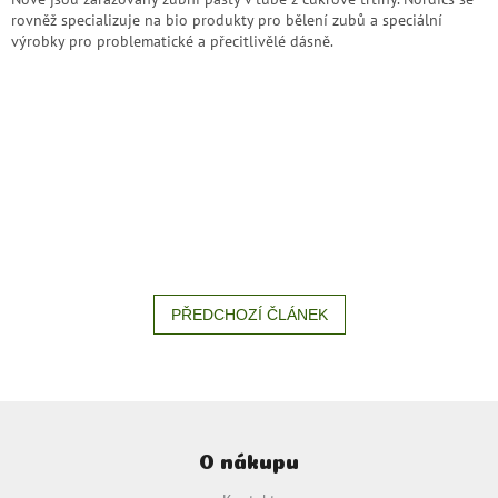
rovněž specializuje na bio produkty pro bělení zubů a speciální
výrobky pro problematické a přecitlivělé dásně.
PŘEDCHOZÍ ČLÁNEK
Z
á
O nákupu
p
a