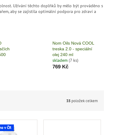
dolnost. Užívání těchto doplňků by mělo být prováděno s
řem, aby se zajistila optimální podpora pro zdraví a
O
Nom Oils Nová COOL
esčích
treska 2.0 - speciální
 500
olej 240 ml
skladem
(7 ks)
769 Kč
35
položek celkem
no v ČR