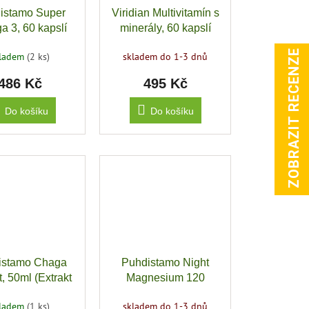
istamo Super
Viridian Multivitamín s
 3, 60 kapslí
minerály, 60 kapslí
ZOBRAZIT RECENZE
kladem
(2 ks)
skladem do 1-3 dnů
486 Kč
495 Kč
Do košíku
Do košíku
istamo Chaga
Puhdistamo Night
t, 50ml (Extrakt
Magnesium 120
ouby Chaga)
kapslí (Hořčík)
kladem
(1 ks)
skladem do 1-3 dnů