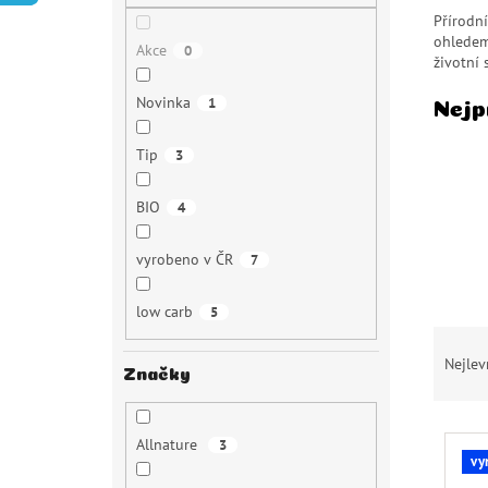
p
Přírodn
a
ohledem 
Akce
0
n
životní s
e
Novinka
1
l
Nejp
Tip
3
BIO
4
vyrobeno v ČR
7
low carb
5
Ř
Nejlev
a
Značky
z
e
V
n
Allnature
3
ý
í
vy
p
p