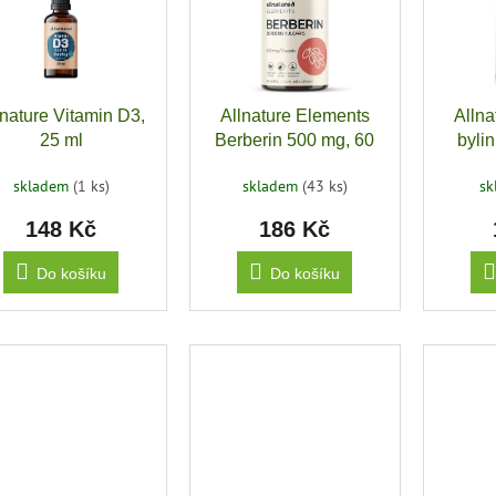
lnature Vitamin D3,
Allnature Elements
Allna
25 ml
Berberin 500 mg, 60
bylin
kapslí
skladem
(1 ks)
skladem
(43 ks)
s
148 Kč
186 Kč
Do košíku
Do košíku