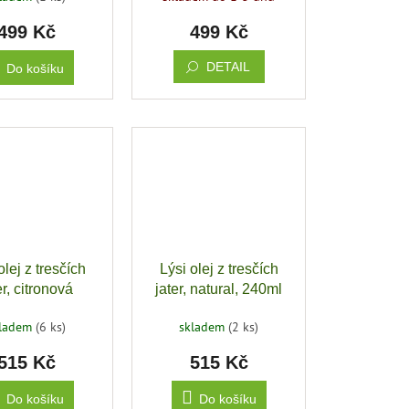
499 Kč
499 Kč
DETAIL
Do košíku
olej z tresčích
Lýsi olej z tresčích
er, citronová
jater, natural, 240ml
chuť, 240ml
kladem
(6 ks)
skladem
(2 ks)
515 Kč
515 Kč
Do košíku
Do košíku