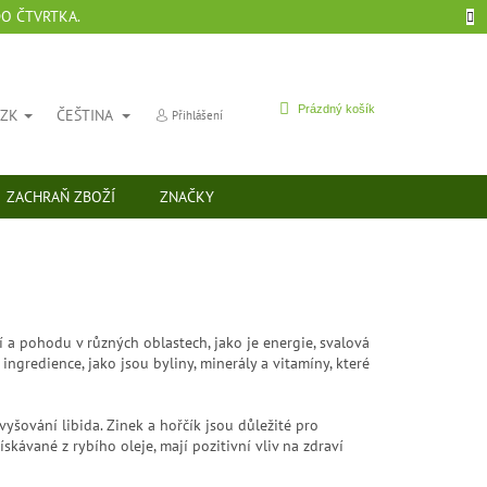
DO ČTVRTKA.
NÁKUPNÍ
Prázdný košík
CZK
ČEŠTINA
Přihlášení
KOŠÍK
ZACHRAŇ ZBOŽÍ
ZNAČKY
í a pohodu v různých oblastech, jako je energie, svalová
ingredience, jako jsou byliny, minerály a vitamíny, které
yšování libida. Zinek a hořčík jsou důležité pro
ávané z rybího oleje, mají pozitivní vliv na zdraví