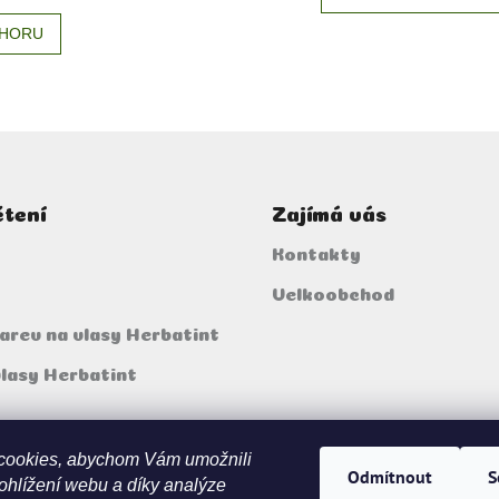
O
HORU
v
l
á
d
a
c
í
p
čtení
Zajímá vás
r
v
Kontakty
k
y
Velkoobchod
v
ý
arev na vlasy Herbatint
p
i
vlasy Herbatint
s
u
cookies, abychom Vám umožnili
Odmítnout
S
ohlížení webu a díky analýze