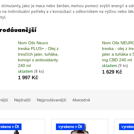
í stimulanty, jako je maca nebo ženšen, mohou pomoci zvýšit energii a o
na individuální potřeby a v konzultaci s odborníkem na výživu nebo léka
tyl.
rodávanější
Nom Oils Neuro
Nom Oils NEUR
treska PLUS+ - Olej z
treska - olej z tr
tresčích jater, tuňáka,
jater a tuňáka s
konopí s antioxidanty
mg CBD 240 ml
skladem
(9 ks)
240 ml
skladem
(8 ks)
1 629 Kč
1 997 Kč
nější
Nejdražší
Nejprodávanější
Abecedně
robeno v ČR
vyrobeno v ČR
vyrobe