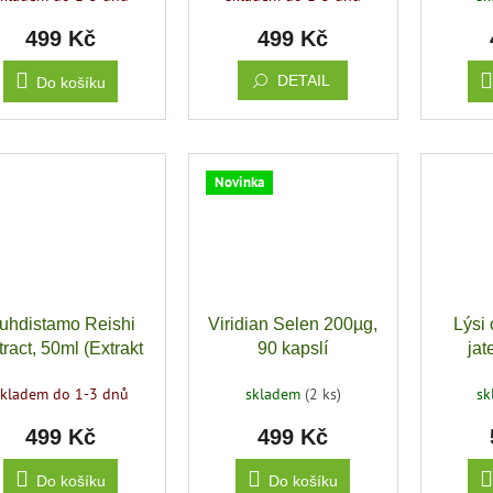
499 Kč
499 Kč
DETAIL
Do košíku
Novinka
uhdistamo Reishi
Viridian Selen 200µg,
Lýsi 
tract, 50ml (Extrakt
90 kapslí
jat
z houby Reishi)
pří
skladem do 1-3 dnů
skladem
(2 ks)
s
499 Kč
499 Kč
Do košíku
Do košíku