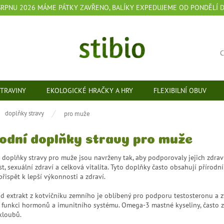
 SRPNU 2026 MÁME PÁTKY ZAVŘENO, BALÍKY EXPEDUJEME OD PONDĚLÍ 
TRAVINY
EKOLOGICKÉ HRAČKY A HRY
FLEXIBILNÍ OBUV
ů
doplňky stravy
pro muže
rodní doplňky stravy pro muže
 doplňky stravy pro muže jsou navrženy tak, aby podporovaly jejich zdrav
, sexuální zdraví a celková vitalita. Tyto doplňky často obsahují přírodní 
ispět k lepší výkonnosti a zdraví.
d extrakt z kotvičníku zemního je oblíbený pro podporu testosteronu a zv
funkci hormonů a imunitního systému. Omega-3 mastné kyseliny, často získ
kloubů.