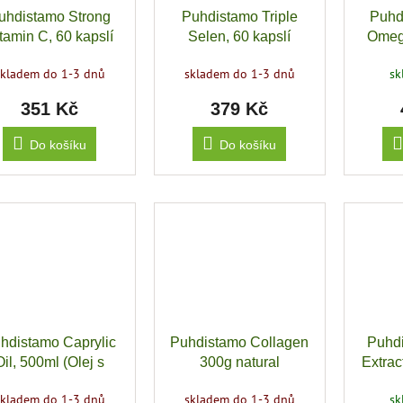
uhdistamo Strong
Puhdistamo Triple
Puhd
tamin C, 60 kapslí
Selen, 60 kapslí
Omega
skladem do 1-3 dnů
skladem do 1-3 dnů
s
351 Kč
379 Kč
Do košíku
Do košíku
hdistamo Caprylic
Puhdistamo Collagen
Puhd
Oil, 500ml (Olej s
300g natural
Extrac
selinou kaprylovou)
z h
skladem do 1-3 dnů
skladem do 1-3 dnů
s