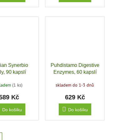
dian Synerbio
Puhdistamo Digestive
ly, 90 kapslí
Enzymes, 60 kapslí
(Trávicí enzymy)
kladem
(1 ks)
skladem do 1-3 dnů
589 Kč
629 Kč
Do košíku
Do košíku