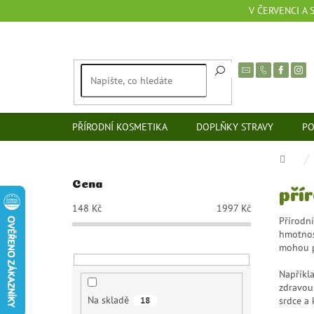
Přejít
V ČERVENCI A
na
obsah
PŘÍRODNÍ KOSMETIKA
DOPLŇKY STRAVY
PO
Dom
P
Cena
pří
o
148
Kč
1997
Kč
s
Přírodní
t
hmotnost
r
mohou př
a
n
Napříkla
zdravou 
n
Na skladě
srdce a 
18
í