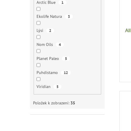
Arctic Blue
1
i
r
s
o
Ekolife Natura
3
p
d
r
u
Lýsi
2
Al
o
k
d
t
u
Nom Oils
ů
4
k
t
Planet Paleo
5
ů
Puhdistamo
12
Viridian
5
Položek k zobrazení:
35