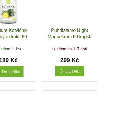
ture Kotvičník
Puhdistamo Night
ný extrakt, 60
Magnesium 60 kapslí
kapslí
(Hořčík)
kladem
(4 ks)
skladem do 1-3 dnů
189 Kč
299 Kč
DETAIL
Do košíku