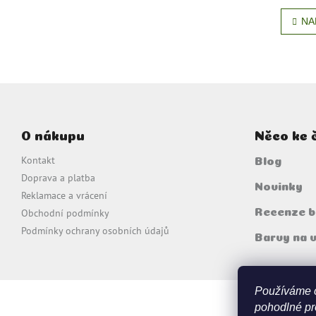
NA
Z
á
p
O nákupu
Něco ke 
a
t
Kontakt
Blog
í
Doprava a platba
Novinky
Reklamace a vrácení
Obchodní podmínky
Recenze b
Podmínky ochrany osobních údajů
Barvy na 
Používáme 
pohodlné pr