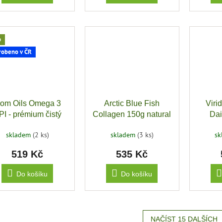
p
robeno v ČR
om Oils Omega 3
Arctic Blue Fish
Viri
PI - prémium čistý
Collagen 150g natural
Dai
í olej s antioxidanty
(dodavatel
skladem
(2 ks)
skladem
(3 ks)
s
240 ml
Seagarden)
519 Kč
535 Kč
Do košíku
Do košíku
NAČÍST 15 DALŠÍCH