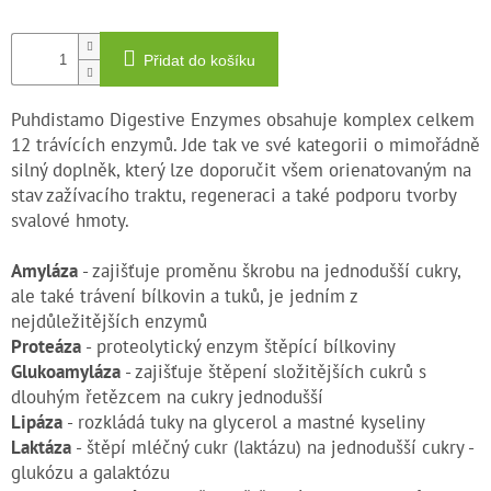
Přidat do košíku
Puhdistamo Digestive Enzymes obsahuje komplex celkem
12 trávících enzymů. Jde tak ve své kategorii o mimořádně
silný doplněk, který lze doporučit všem orienatovaným na
stav zažívacího traktu, regeneraci a také podporu tvorby
svalové hmoty.
Amyláza
- zajišťuje proměnu škrobu na jednodušší cukry,
ale také trávení bílkovin a tuků, je jedním z
nejdůležitějších enzymů
Proteáza
- proteolytický enzym štěpící bílkoviny
Glukoamyláza
- zajišťuje štěpení složitějších cukrů s
dlouhým řetězcem na cukry jednodušší
Lipáza
- rozkládá tuky na glycerol a mastné kyseliny
Laktáza
- štěpí mléčný cukr (laktázu) na jednodušší cukry -
glukózu a galaktózu