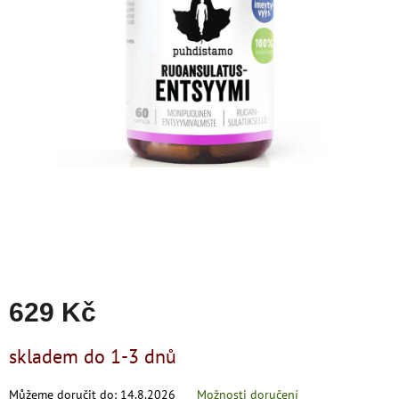
zachraň
zboží
Značky
CZK
/
Přihlášení
629 Kč
Měrná
skladem do 1-3 dnů
cena:
Můžeme doručit do:
14.8.2026
Možnosti doručení