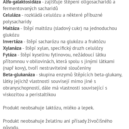
Alfa-galaktosidáza
- zajišťuje štěpení oligosacharidů a
fermentovaných sacharidů
Celuláza
- rozkládá celulózu a některé příbuzné
polysacharidy
Maltáza
- štěpí maltózu (sladový cukr) na jednoduchou
glukózu
Invertáza
- štěpí sacharózu na glukózu a fruktózu
Xylanáza
- štěpí xylan, specifický druzh celulózy
Fytáza
- štěpí kyselinu fytinovou, nežádoucí látku
přítomnou v obilovinách, která spolu s jinými látkami
(např kovy), tvoří nestravitelné sloučeniny
Beta-glukanáza
- skupina enzymů štěpících beta-glukany,
látky jejichž vlastnosti souvisejí mimo jiné s
obranyschopností, dále má vlastnosti související s
viskozitou a peristaltikou
Produkt neobsahuje laktózu, mléko a lepek.
Produkt neobsahuje želatinu ani přísady živočišného
původu.