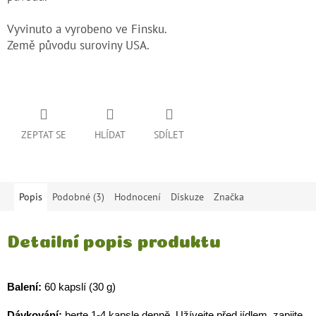
Vyvinuto a vyrobeno ve Finsku.
Země původu suroviny USA.
ZEPTAT SE
HLÍDAT
SDÍLET
Popis
Podobné (3)
Hodnocení
Diskuze
Značka
Detailní popis produktu
Balení:
60 kapslí (30 g)
Dávkování:
berte 1-4 kapsle denně. Užívejte před jídlem, zapijte