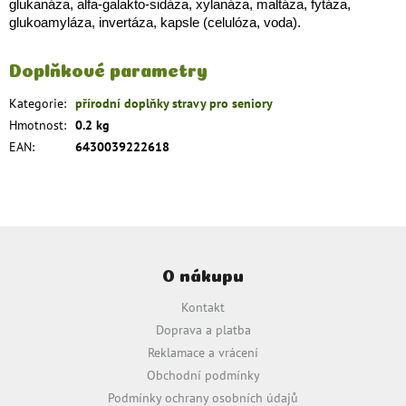
glukanáza, alfa-galakto-sidáza, xylanáza, maltáza, fytáza,
glukoamyláza, invertáza, kapsle (celulóza, voda).
Doplňkové parametry
Kategorie
:
přírodní doplňky stravy pro seniory
Hmotnost
:
0.2 kg
EAN
:
6430039222618
Z
á
O nákupu
p
a
Kontakt
t
Doprava a platba
í
Reklamace a vrácení
Obchodní podmínky
Podmínky ochrany osobních údajů