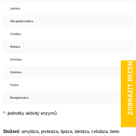
Laktáza
Alfa-galaktosidáza
Celuláza
Maltáza
ZOBRAZIT RECENZE
Invertáza
Xylanáza
Fytáza
Betaglukanáza
*- jednotky aktivity enzymů
Složení:
amyláza, proteáza, lipáza, laktáza, celuláza, beta-