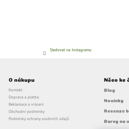
Sledovat na Instagramu
Z
á
p
O nákupu
Něco ke 
a
t
Kontakt
Blog
í
Doprava a platba
Novinky
Reklamace a vrácení
Obchodní podmínky
Recenze b
Podmínky ochrany osobních údajů
Barvy na 