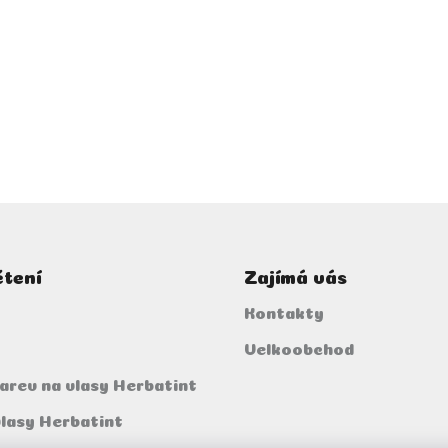
d
a
c
í
p
r
v
k
y
v
ý
p
i
s
čtení
Zajímá vás
u
Kontakty
Velkoobchod
arev na vlasy Herbatint
vlasy Herbatint