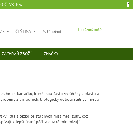
DO ČTVRTKA.
NÁKUPNÍ
Prázdný košík
CZK
ČEŠTINA
Přihlášení
KOŠÍK
ZACHRAŇ ZBOŽÍ
ZNAČKY
izubních kartáčků, které jsou často vyráběny z plastu a
 vyrobeny z přírodních, biologicky odbouratelných nebo
tky jídla z těžko přístupných míst mezi zuby, což
ívají k lepší ústní péči, ale také minimizují