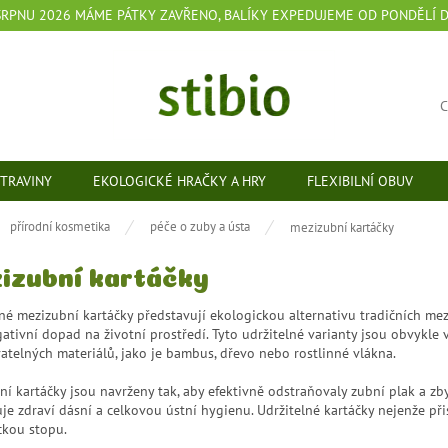
 SRPNU 2026 MÁME PÁTKY ZAVŘENO, BALÍKY EXPEDUJEME OD PONDĚLÍ 
TRAVINY
EKOLOGICKÉ HRAČKY A HRY
FLEXIBILNÍ OBUV
ů
přírodní kosmetika
péče o zuby a ústa
mezizubní kartáčky
izubní kartáčky
né mezizubní kartáčky představují ekologickou alternativu tradičních mez
ativní dopad na životní prostředí. Tyto udržitelné varianty jsou obvykle
atelných materiálů, jako je bambus, dřevo nebo rostlinné vlákna.
í kartáčky jsou navrženy tak, aby efektivně odstraňovaly zubní plak a zby
e zdraví dásní a celkovou ústní hygienu. Udržitelné kartáčky nejenže přisp
ckou stopu.