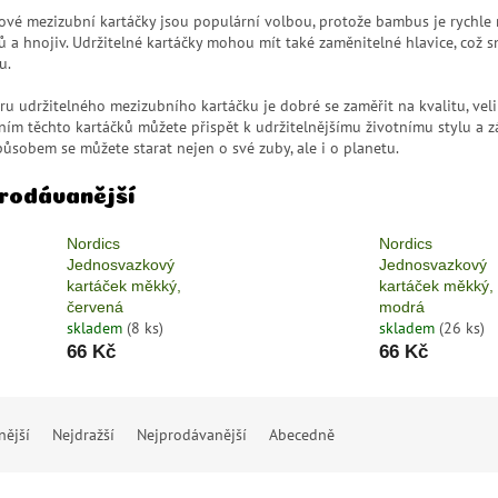
vé mezizubní kartáčky jsou populární volbou, protože bambus je rychle r
ů a hnojiv. Udržitelné kartáčky mohou mít také zaměnitelné hlavice, což 
u.
ru udržitelného mezizubního kartáčku je dobré se zaměřit na kvalitu, veli
ním těchto kartáčků můžete přispět k udržitelnějšímu životnímu stylu a 
ůsobem se můžete starat nejen o své zuby, ale i o planetu.
rodávanější
Nordics
Nordics
Jednosvazkový
Jednosvazkový
kartáček měkký,
kartáček měkký,
červená
modrá
skladem
(8 ks)
skladem
(26 ks)
66 Kč
66 Kč
nější
Nejdražší
Nejprodávanější
Abecedně