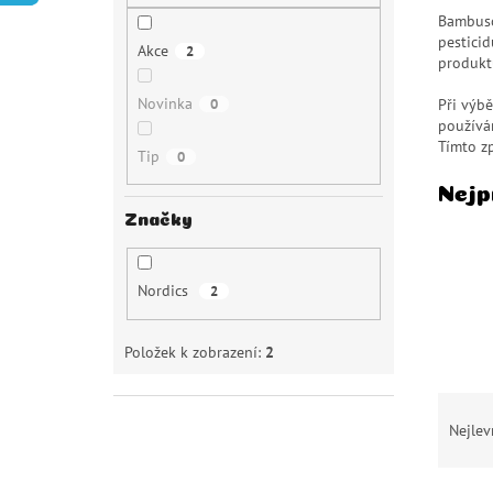
p
Bambuso
a
pesticid
Akce
2
n
produkt
e
Novinka
0
Při výbě
l
používá
Tímto zp
Tip
0
Nejp
Značky
Nordics
2
Položek k zobrazení:
2
Ř
Nejlev
a
z
e