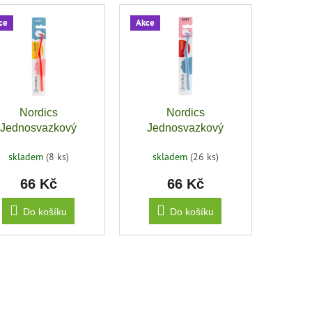
ce
Akce
Nordics
Nordics
Jednosvazkový
Jednosvazkový
kartáček měkký,
kartáček měkký,
skladem
(8 ks)
skladem
(26 ks)
červená
modrá
66 Kč
66 Kč
Do košíku
Do košíku
O
v
l
á