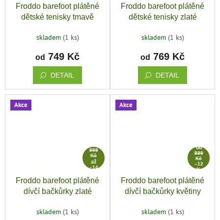
Froddo barefoot plátěné
Froddo barefoot plátěné
dětské tenisky tmavě
dětské tenisky zlaté
modrá
skladem
(1 ks)
skladem
(1 ks)
749 Kč
769 Kč
od
od
DETAIL
DETAIL
Akce
Akce
od
od
889
889
Kč
Kč
až
–12
–14
%
%
Froddo barefoot plátěné
Froddo barefoot plátěné
dívčí bačkůrky zlaté
dívčí bačkůrky květiny
skladem
(1 ks)
skladem
(1 ks)