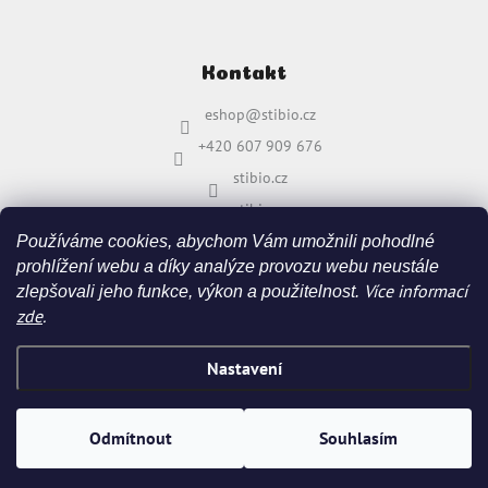
Kontakt
eshop
@
stibio.cz
+420 607 909 676
stibio.cz
stibio.cz
Používáme cookies, abychom Vám umožnili pohodlné
prohlížení webu a díky analýze provozu webu neustále
Více informací
zlepšovali jeho funkce, výkon a použitelnost.
zde
.
Nastavení
Vytvořil Shoptet
&
Odmítnout
Souhlasím
Copyright 2026
stibio.cz
. Všechna práva vyhrazena.