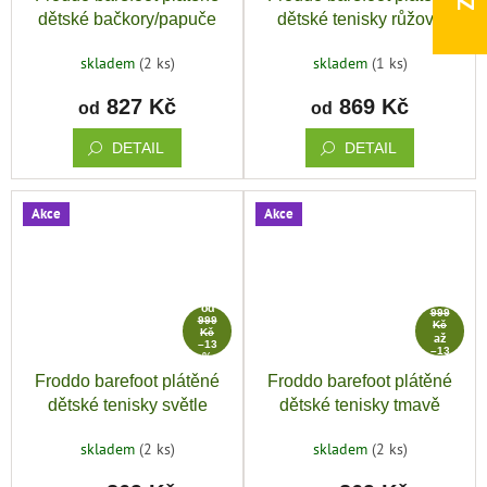
dětské bačkory/papuče
dětské tenisky růžové
zlatá
maskáčové
skladem
(2 ks)
skladem
(1 ks)
827 Kč
869 Kč
od
od
DETAIL
DETAIL
Akce
Akce
od
od
999
999
Kč
Kč
až
–13
–13
%
%
Froddo barefoot plátěné
Froddo barefoot plátěné
dětské tenisky světle
dětské tenisky tmavě
modrá
modrá
skladem
(2 ks)
skladem
(2 ks)