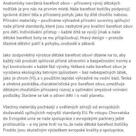
Anatomicky navržená barefoot obuv – přirozený vývoj dětských
zachraň
nožiček je pro nás na prvním místě. Naše barefoot botičky podporují
zboží
správné držení těla a přirozený pohyb, jako by dítě chodilo naboso.
Přírodní materiály – používáme výhradně přírodní suroviny splňující
Značky
naše přísné standardy, které jsou nezbytné pro kvalitní barefoot obuv
pro děti. Individuální přístup – každé dítě se vyvíjí jinak a naše
dětské barefoot boty se mu přizpůsobují. Hravý design – protože
CZK
/
šťastné dětství patří k pohybu, svobodě a zábavě.
Jako zodpovědný výrobce dětské barefoot obuvi dbáme na to, aby
Přihlášení
každý náš produkt splňoval přísné zdravotní a bezpečnostní normy a
byl kontrolován v každé fázi výroby. Veškerá naše barefoot obuv je
vyrobena ekologicky šetrným způsobem – bez nebezpečných látek,
jako je chrom (VI), a s použitím lepidel výhradně na vodní bázi. Tenká
a ohebná podrážka, charakteristická pro barefoot obuv, umožňuje
dětským chodidlům přirozený rozvoj a optimální smyslové vnímání
podložky. Staráme se tak o zdraví dětí i o naši planetu.
Všechny materiály pocházejí z ověřených zdrojů od evropských
dodavatelů splňujících nejvyšší standardy EU. Po vstupu Chorvatska
do Evropské unie se naše spolupráce s evropskými partnery ještě
prohloubila – a my jsme hrdí na to, že naše dětské barefoot botičky
Froddo jsou skutečným výsledkem evropské kvality a spolupráce.