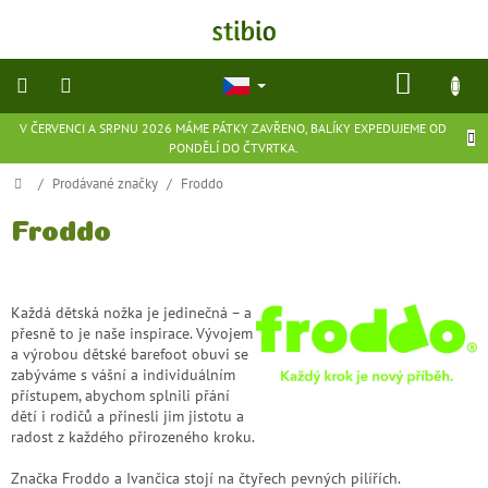
Přejít
na
obsah
NÁKU
KOŠÍK
V ČERVENCI A SRPNU 2026 MÁME PÁTKY ZAVŘENO, BALÍKY EXPEDUJEME OD
přírodní
PONDĚLÍ DO ČTVRTKA.
kosmetika
Domů
/
Prodávané značky
/
Froddo
doplňky
stravy
Froddo
potraviny
Každá dětská nožka je jedinečná – a
přesně to je naše inspirace. Vývojem
ekologické
a výrobou dětské barefoot obuvi se
hračky
a
zabýváme s vášní a individuálním
hry
přístupem, abychom splnili přání
dětí i rodičů a přinesli jim jistotu a
radost z každého přirozeného kroku.
flexibilní
obuv
Značka Froddo a Ivančica stojí na čtyřech pevných pilířích.