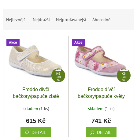
Ř
Nejlevnější
Nejdražší
Nejprodávanější
Abecedně
a
z
e
V
n
Akce
Akce
ý
í
p
p
i
r
s
o
879
1 059
p
d
Kč
Kč
–30
–30
r
u
%
%
o
k
Froddo dívčí
Froddo dívčí
d
t
bačkory/papuče zlaté
bačkory/papuče květy
u
ů
k
skladem
(1 ks)
skladem
(1 ks)
t
615 Kč
741 Kč
ů
DETAIL
DETAIL