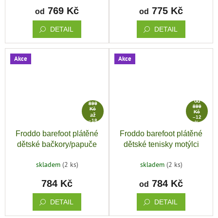
769 Kč
775 Kč
od
od
DETAIL
DETAIL
Akce
Akce
od
od
899
899
Kč
Kč
až
–12
–18
%
%
Froddo barefoot plátěné
Froddo barefoot plátěné
dětské bačkory/papuče
dětské tenisky motýlci
tmavě modrá
skladem
(2 ks)
skladem
(2 ks)
784 Kč
784 Kč
od
DETAIL
DETAIL