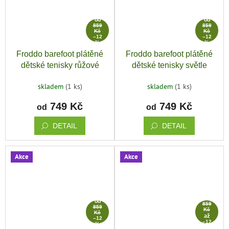
od
od
859
859
Kč
Kč
–12
–12
%
%
Froddo barefoot plátěné
Froddo barefoot plátěné
dětské tenisky růžové
dětské tenisky světle
modrá
skladem
(1 ks)
skladem
(1 ks)
749 Kč
749 Kč
od
od
DETAIL
DETAIL
Akce
Akce
od
od
859
859
Kč
Kč
až
–12
–12
%
%