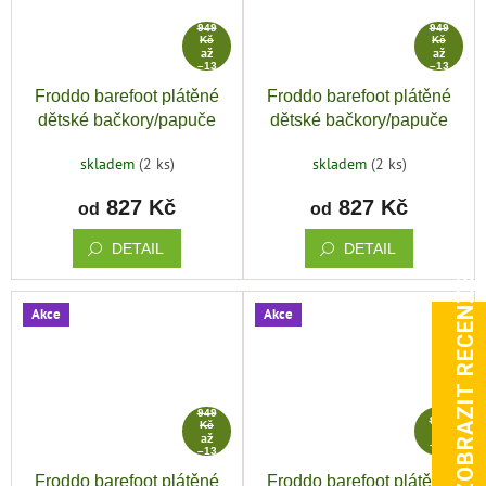
od
od
949
949
Kč
Kč
až
až
–13
–13
%
%
Froddo barefoot plátěné
Froddo barefoot plátěné
dětské bačkory/papuče
dětské bačkory/papuče
květy
světle růžová
skladem
(2 ks)
skladem
(2 ks)
827 Kč
827 Kč
od
od
DETAIL
DETAIL
ZOBRAZIT RECENZE
Akce
Akce
od
od
949
999
Kč
Kč
až
–13
–13
%
%
Froddo barefoot plátěné
Froddo barefoot plátěné