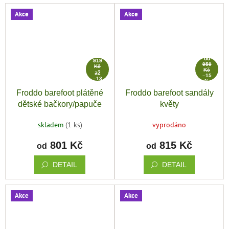
Akce
Akce
od
od
919
959
Kč
Kč
až
–15
–13
%
%
Froddo barefoot plátěné
Froddo barefoot sandály
dětské bačkory/papuče
květy
světle modrá
skladem
(1 ks)
vyprodáno
801 Kč
815 Kč
od
od
DETAIL
DETAIL
Akce
Akce