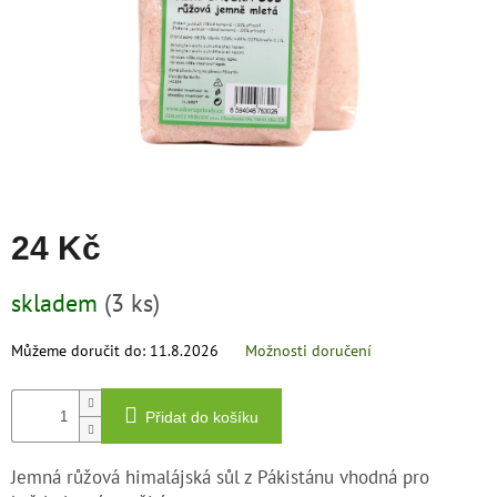
zachraň
zboží
Značky
CZK
/
Přihlášení
24 Kč
Měrná
skladem
(3 ks)
cena:
Můžeme doručit do:
11.8.2026
Možnosti doručení
Přidat do košíku
Jemná růžová himalájská sůl z Pákistánu vhodná pro