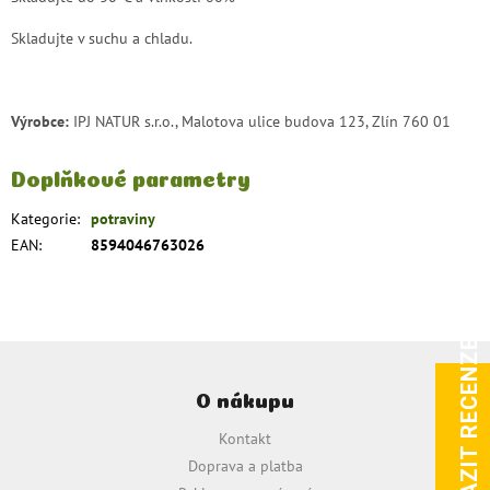
Skladujte v suchu a chladu.
Výrobce:
IPJ NATUR s.r.o., Malotova ulice budova 123, Zlín 760 01
Doplňkové parametry
Kategorie
:
potraviny
EAN
:
8594046763026
ZOBRAZIT RECENZE
Z
á
O nákupu
p
a
Kontakt
t
Doprava a platba
í