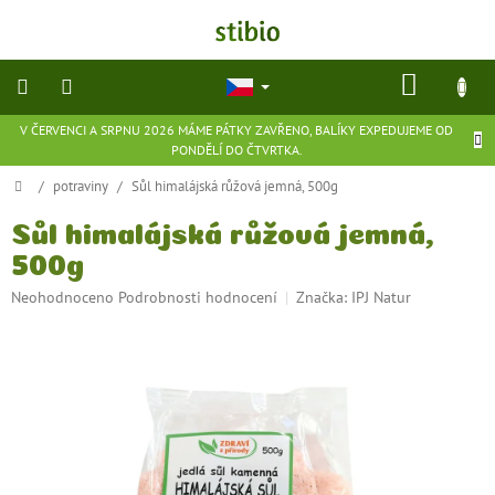
Přejít
na
obsah
NÁKU
KOŠÍK
V ČERVENCI A SRPNU 2026 MÁME PÁTKY ZAVŘENO, BALÍKY EXPEDUJEME OD
přírodní
PONDĚLÍ DO ČTVRTKA.
kosmetika
Domů
/
potraviny
/
Sůl himalájská růžová jemná, 500g
doplňky
stravy
Sůl himalájská růžová jemná,
500g
potraviny
Průměrné
Neohodnoceno
Podrobnosti hodnocení
Značka:
IPJ Natur
hodnocení
produktu
ekologické
je
hračky
a
0,0
hry
z
5
hvězdiček.
flexibilní
obuv