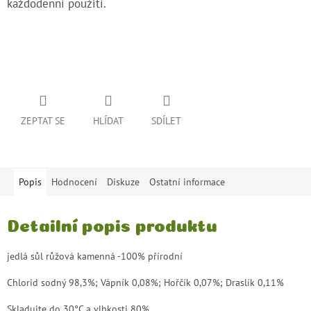
každodenní použití.
ZEPTAT SE
HLÍDAT
SDÍLET
Popis
Hodnocení
Diskuze
Ostatní informace
Detailní popis produktu
jedlá sůl růžová kamenná -100% přírodní
Chlorid sodný 98,3%; Vápník 0,08%; Hořčík 0,07%; Draslík 0,11%
Skladujte do 30°C a vlhkosti 80%