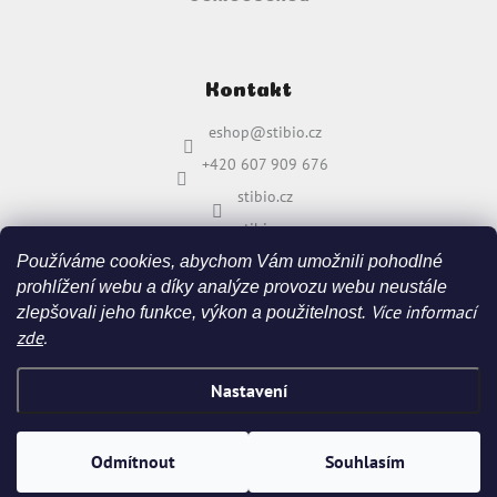
Kontakt
eshop
@
stibio.cz
+420 607 909 676
stibio.cz
stibio.cz
Používáme cookies, abychom Vám umožnili pohodlné
prohlížení webu a díky analýze provozu webu neustále
Více informací
zlepšovali jeho funkce, výkon a použitelnost.
zde
.
Nastavení
Vytvořil Shoptet
&
Odmítnout
Souhlasím
Copyright 2026
stibio.cz
. Všechna práva vyhrazena.