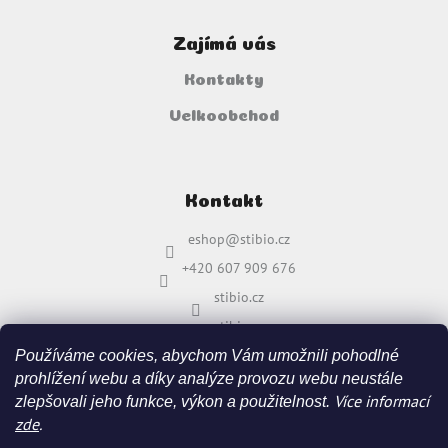
Zajímá vás
Kontakty
Velkoobchod
Kontakt
eshop
@
stibio.cz
+420 607 909 676
stibio.cz
stibio.cz
Používáme cookies, abychom Vám umožnili pohodlné
prohlížení webu a díky analýze provozu webu neustále
Více informací
zlepšovali jeho funkce, výkon a použitelnost.
zde
.