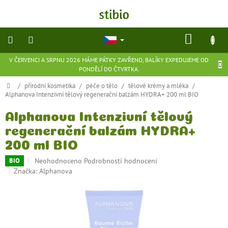
Přejít
na
obsah
NÁKU
KOŠÍK
V ČERVENCI A SRPNU 2026 MÁME PÁTKY ZAVŘENO, BALÍKY EXPEDUJEME OD
přírodní
PONDĚLÍ DO ČTVRTKA.
kosmetika
Domů
/
přírodní kosmetika
/
péče o tělo
/
tělové krémy a mléka
/
Alphanova Intenzivní tělový regenerační balzám HYDRA+ 200 ml BIO
doplňky
stravy
Alphanova Intenzivní tělový
regenerační balzám HYDRA+
potraviny
200 ml BIO
ekologické
Průměrné
Neohodnoceno
Podrobnosti hodnocení
BIO
hračky
hodnocení
Značka:
Alphanova
a
produktu
hry
je
0,0
z
flexibilní
obuv
5
hvězdiček.