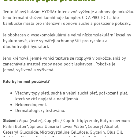
Tento tělový balzám HYDRA+ intenzivně vyživuje a obnovuje pokožku.
Jeho termální složení kombinuje komplex CICA PROTECT a bio
bambucké máslo pro intenzivní obnovu suché a poškozené pokožky.
Je obohacen o vysokomolekulární a velmi nízkomolekulární kyseliny
hyaluronové, které vytvářejí ochranný štít pro rychlou a
dlouhotrvající hydrataci.
Jeho krémová, jemně vonící textura se rozplývá v pokožce, aniž by
zanechávala mastné stopy nebo pocit lepkavosti. Pokožka je
jemná, vyživená a vyživená.
Kdo by ho měl používat?
Všechny typy pleti, suchá a velmi suchá pleť, poškozená pleť,
která se cítí napjatá a nepříjemná.
Nekomedogenní.
Dermatologicky testováno.
Složení:
Aqua (water), Caprylic / Capric Triglyceride, Butyrospermum
Parkii Butter*, Spiraea Ulmaria Flower Water*, Cetearyl Alcohol,
Cetearyl Glucoside, Microcrystalline Cellulose, Glycerin, Olus Oil,