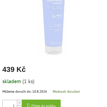
zachraň
zboží
Značky
CZK
/
Přihlášení
439 Kč
Měrná
skladem
(1 ks)
cena:
Můžeme doručit do:
10.8.2026
Možnosti doručení
Přidat do košíku