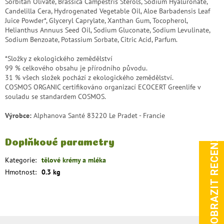
Sorbitan Olivate, Brassica Campestris Sterols, Sodium Hyaluronate,
Candelilla Cera, Hydrogenated Vegetable Oil, Aloe Barbadensis Leaf
Juice Powder*, Glyceryl Caprylate, Xanthan Gum, Tocopherol,
Helianthus Annuus Seed Oil, Sodium Gluconate, Sodium Levulinate,
Sodium Benzoate, Potassium Sorbate, Citric Acid, Parfum.
*Složky z ekologického zemědělství
99 % celkového obsahu je přírodního původu.
31 % všech složek pochází z ekologického zemědělství.
COSMOS ORGANIC certifikováno organizací ECOCERT Greenlife v
souladu se standardem COSMOS.
Výrobce:
Alphanova Santé 83220 Le Pradet - Francie
ZOBRAZIT RECENZE
Doplňkové parametry
Kategorie
:
tělové krémy a mléka
Hmotnost
:
0.3 kg
Z