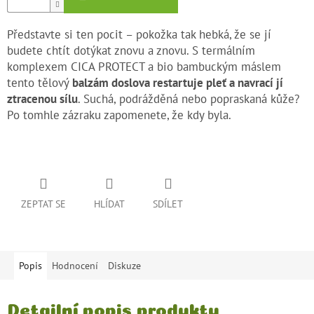
Představte si ten pocit – pokožka tak hebká, že se jí
budete chtít dotýkat znovu a znovu. S termálním
komplexem CICA PROTECT a bio bambuckým máslem
tento tělový
balzám doslova restartuje pleť a navrací jí
ztracenou sílu
. Suchá, podrážděná nebo popraskaná kůže?
Po tomhle zázraku zapomenete, že kdy byla.
ZEPTAT SE
HLÍDAT
SDÍLET
Popis
Hodnocení
Diskuze
Detailní popis produktu