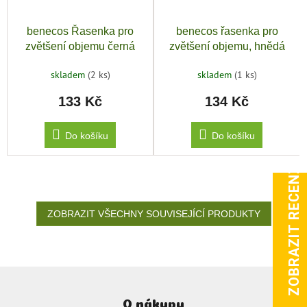
benecos Řasenka pro
benecos řasenka pro
zvětšení objemu černá
zvětšení objemu, hnědá
skladem
(2 ks)
skladem
(1 ks)
133 Kč
134 Kč
Do košíku
Do košíku
ZOBRAZIT RECENZE
ZOBRAZIT VŠECHNY SOUVISEJÍCÍ PRODUKTY
Z
á
O nákupu
p