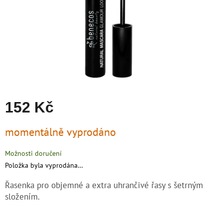
zachraň
zboží
Značky
CZK
/
Přihlášení
152 Kč
Měrná
momentálně vyprodáno
cena:
Možnosti doručení
Položka byla vyprodána…
Řasenka pro objemné a extra uhrančivé řasy s šetrným
složením.