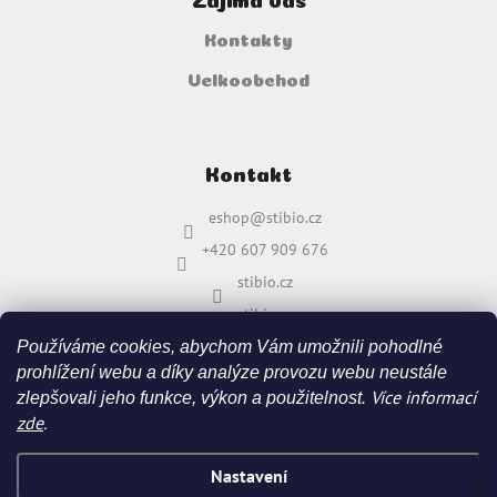
Kontakty
Velkoobchod
Kontakt
eshop
@
stibio.cz
+420 607 909 676
stibio.cz
stibio.cz
Používáme cookies, abychom Vám umožnili pohodlné
prohlížení webu a díky analýze provozu webu neustále
Více informací
zlepšovali jeho funkce, výkon a použitelnost.
zde
.
Nastavení
Vytvořil Shoptet
&