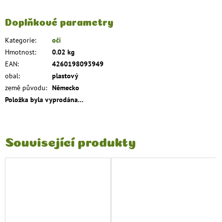
Doplňkové parametry
Kategorie
:
oči
Hmotnost
:
0.02 kg
EAN
:
4260198093949
obal
:
plastový
země původu
:
Německo
Položka byla vyprodána…
Související produkty