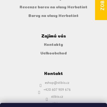
Recenze barev na vlasy Herbatint
Barvy na vlasy Herbatint
Zajímá vás
Kontakty
Velkoobchod
Kontakt
eshop
@
stibio.cz
+420 607 909 676
stibio.cz
stibio.cz