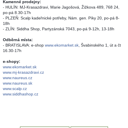
Kamenné prodejny:
zachraň
- HULÍN: MJ-Krasazdravi, Marie Jagošová, Žižkova 489, 768 24,
zboží
po-pá 8.30-17h
- PLZEŇ: Scalp kadeřnické potřeby, Nám. gen. Píky 20, po-pá 8-
Značky
18h
- ZLÍN: Siddha Shop, Partyzánská 7043, po-pá 9-12h, 13-18h
CZK
/
Odběrná místa:
- BRATISLAVA: e-shop
www.ekomarket.sk
, Švabinského 1, út a čt
16.30-17h
Přihlášení
e-shopy:
www.ekomarket.sk
www.mj-krasazdravi.cz
www.naureus.cz
www.naureus.sk
www.scalp.cz
www.siddhashop.cz