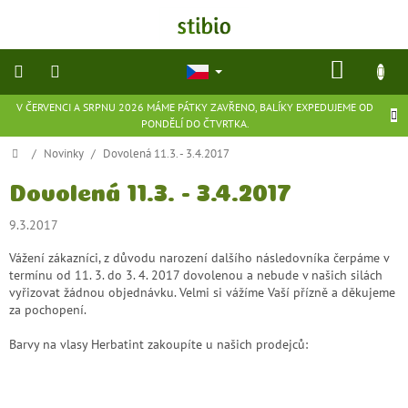
Přejít
na
obsah
NÁKU
KOŠÍK
V ČERVENCI A SRPNU 2026 MÁME PÁTKY ZAVŘENO, BALÍKY EXPEDUJEME OD
přírodní
PONDĚLÍ DO ČTVRTKA.
kosmetika
Domů
/
Novinky
/
Dovolená 11.3. - 3.4.2017
doplňky
stravy
Dovolená 11.3. - 3.4.2017
9.3.2017
potraviny
Vážení zákazníci, z důvodu narození dalšího následovníka čerpáme v
termínu od 11. 3. do 3. 4. 2017 dovolenou a nebude v našich silách
ekologické
vyřizovat žádnou objednávku. Velmi si vážíme Vaší přízně a děkujeme
hračky
za pochopení.
a
hry
Barvy na vlasy Herbatint zakoupíte u našich prodejců:
flexibilní
obuv