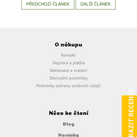
PŘEDCHOZÍ ČLÁNEK
DALŠÍ ČLÁNEK
Z
á
O nákupu
p
a
Kontakt
t
Doprava a platba
í
Reklamace a vrácení
Obchodní podmínky
Podmínky ochrany osobních údajů
ZOBRAZIT RECENZE
Něco ke čtení
Blog
Novinky