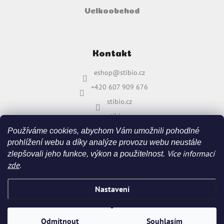
Velkoobchod
Kontakt
eshop
@
stibio.cz
+420 607 909 676
stibio.cz
stibio.cz
Používáme cookies, abychom Vám umožnili pohodlné
prohlížení webu a díky analýze provozu webu neustále
Více informací
zlepšovali jeho funkce, výkon a použitelnost.
zde
.
Nastavení
Vytvořil Shoptet
&
Odmítnout
Souhlasím
Copyright 2026
stibio.cz
. Všechna práva vyhrazena.