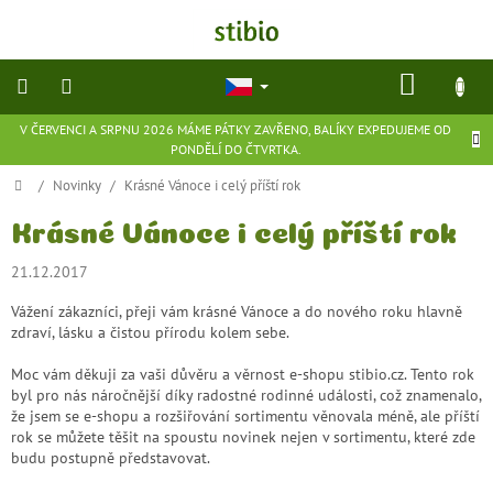
Přejít
na
obsah
NÁKU
KOŠÍK
V ČERVENCI A SRPNU 2026 MÁME PÁTKY ZAVŘENO, BALÍKY EXPEDUJEME OD
přírodní
PONDĚLÍ DO ČTVRTKA.
kosmetika
Domů
/
Novinky
/
Krásné Vánoce i celý příští rok
doplňky
stravy
Krásné Vánoce i celý příští rok
21.12.2017
potraviny
Vážení zákazníci, přeji vám krásné Vánoce a do nového roku hlavně
zdraví, lásku a čistou přírodu kolem sebe.
ekologické
hračky
Moc vám děkuji za vaši důvěru a věrnost e-shopu stibio.cz. Tento rok
a
hry
byl pro nás náročnější díky radostné rodinné události, což znamenalo,
že jsem se e-shopu a rozšiřování sortimentu věnovala méně, ale příští
rok se můžete těšit na spoustu novinek nejen v sortimentu, které zde
flexibilní
budu postupně představovat.
obuv