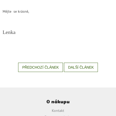
zachraň
zboží
Mějte se krásně,
Značky
Lenka
CZK
/
Přihlášení
PŘEDCHOZÍ ČLÁNEK
DALŠÍ ČLÁNEK
Z
á
O nákupu
p
a
Kontakt
t