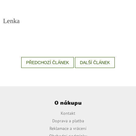
zachraň
zboží
Lenka
Značky
CZK
/
Přihlášení
PŘEDCHOZÍ ČLÁNEK
DALŠÍ ČLÁNEK
Z
á
O nákupu
p
a
Kontakt
t
Doprava a platba
í
Reklamace a vrácení
Obchodní podmínky