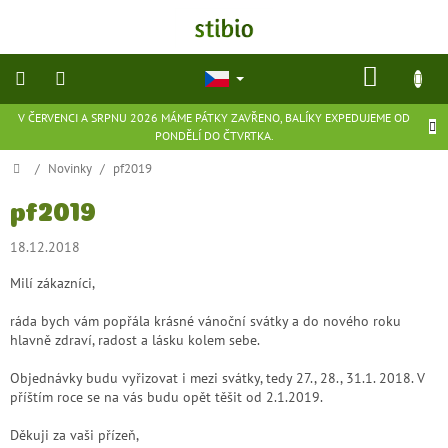
Přejít
na
obsah
NÁKU
KOŠÍK
V ČERVENCI A SRPNU 2026 MÁME PÁTKY ZAVŘENO, BALÍKY EXPEDUJEME OD
přírodní
PONDĚLÍ DO ČTVRTKA.
kosmetika
Domů
/
Novinky
/
pf2019
doplňky
stravy
pf2019
18.12.2018
potraviny
Milí zákazníci,
ekologické
ráda bych vám popřála krásné vánoční svátky a do nového roku
hračky
hlavně zdraví, radost a lásku kolem sebe.
a
hry
Objednávky budu vyřizovat i mezi svátky, tedy 27., 28., 31.1. 2018. V
příštím roce se na vás budu opět těšit od 2.1.2019.
flexibilní
obuv
Děkuji za vaši přízeň,