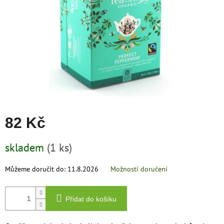
zachraň
zboží
Značky
CZK
/
Přihlášení
82 Kč
Měrná
skladem
(1 ks)
cena:
Můžeme doručit do:
11.8.2026
Možnosti doručení
Přidat do košíku