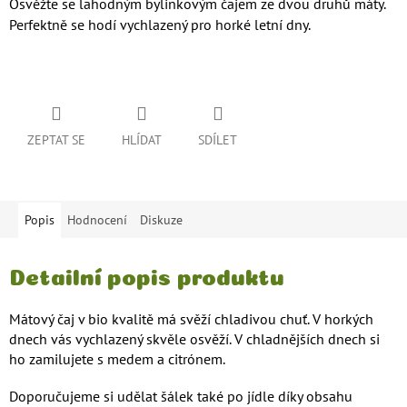
Osvěžte se lahodným bylinkovým čajem ze dvou druhů máty.
Perfektně se hodí vychlazený pro horké letní dny.
ZEPTAT SE
HLÍDAT
SDÍLET
Popis
Hodnocení
Diskuze
Detailní popis produktu
Mátový čaj v bio kvalitě má svěží chladivou chuť. V horkých
dnech vás vychlazený skvěle osvěží. V chladnějších dnech si
ho zamilujete s medem a citrónem.
Doporučujeme si udělat šálek také po jídle díky obsahu