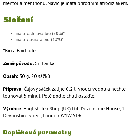
mentol a menthonu. Navíc je máta přírodním afrodiziakem.
Složení
máta kadeřavá bio (70%)*
máta klasnatá bio (30%)*
*Bio a Fairtrade
Země původu:
Srí Lanka
Obsah:
30 g, 20 sáčků
Příprava:
Čajový sáček zalijte 0,2 l vroucí vodou a nechte
louhovat 5 minut. Poté podle chuti oslaďte.
Výrobce
: English Tea Shop (UK) Ltd, Devonshire House, 1
Devonshire Street, London W1W 5DR
Doplňkové parametry