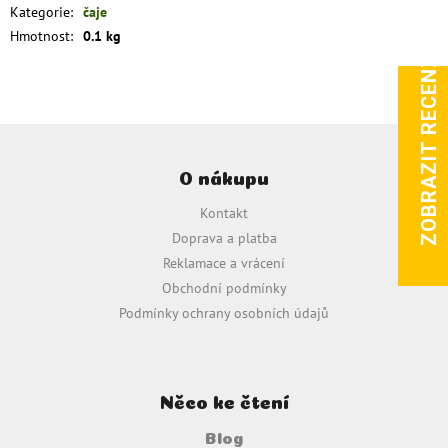
Kategorie
:
čaje
Hmotnost
:
0.1 kg
ZOBRAZIT RECENZE
Z
á
O nákupu
p
a
Kontakt
t
Doprava a platba
í
Reklamace a vrácení
Obchodní podmínky
Podmínky ochrany osobních údajů
Něco ke čtení
Blog