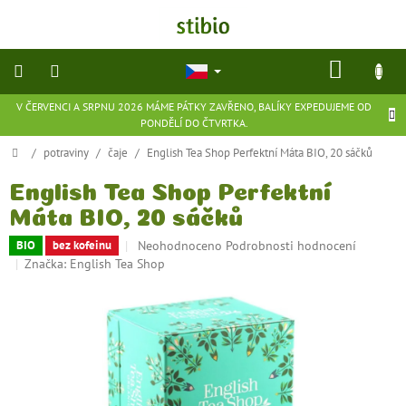
Přejít
na
obsah
NÁKU
KOŠÍK
V ČERVENCI A SRPNU 2026 MÁME PÁTKY ZAVŘENO, BALÍKY EXPEDUJEME OD
přírodní
PONDĚLÍ DO ČTVRTKA.
kosmetika
Domů
/
potraviny
/
čaje
/
English Tea Shop Perfektní Máta BIO, 20 sáčků
doplňky
stravy
English Tea Shop Perfektní
Máta BIO, 20 sáčků
potraviny
Průměrné
Neohodnoceno
Podrobnosti hodnocení
BIO
bez kofeinu
hodnocení
Značka:
English Tea Shop
produktu
ekologické
je
hračky
a
0,0
hry
z
5
hvězdiček.
flexibilní
obuv