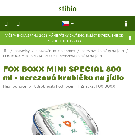
Přejít
na
obsah
NÁKU
KOŠÍK
V ČERVENCI A SRPNU 2026 MÁME PÁTKY ZAVŘENO, BALÍKY EXPEDUJEME OD
přírodní
PONDĚLÍ DO ČTVRTKA.
kosmetika
Domů
/
potraviny
/
stravování mimo domov
/
nerezové krabičky na jídlo
/
FOX BOXX MINI SPECIAL 800 ml - nerezová krabička na jídlo
doplňky
stravy
FOX BOXX MINI SPECIAL 800
ml - nerezová krabička na jídlo
potraviny
Průměrné
Neohodnoceno
Podrobnosti hodnocení
Značka:
FOX BOXX
hodnocení
ekologické
produktu
hračky
je
a
hry
0,0
z
5
flexibilní
hvězdiček.
obuv