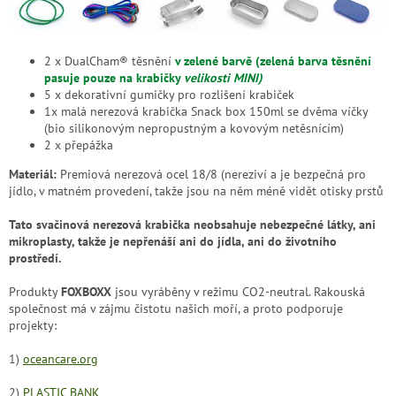
2 x DualCham® těsnění
v zelené barvě (zelená barva těsnění
pasuje pouze na krabičky
velikosti MINI)
5 x dekorativní gumičky pro rozlišení krabiček
1x malá nerezová krabička Snack box 150ml se dvěma víčky
(bio silikonovým nepropustným a kovovým netěsnícím)
2 x přepážka
Materiál
:
Premiová nerezová ocel 18/8 (nereziví a je bezpečná pro
jídlo, v matném provedení, takže jsou na něm méně vidět otisky prstů
Tato svačinová nerezová krabička neobsahuje nebezpečné látky, ani
mikroplasty, takže je nepřenáší ani do jídla, ani do životního
prostředí.
Produkty
FOXBOXX
jsou vyráběny v režimu CO2-neutral. Rakouská
společnost má v zájmu čistotu našich moří, a proto podporuje
projekty:
1)
oceancare.org
2)
PLASTIC BANK