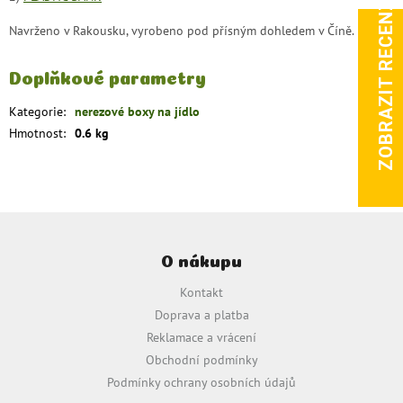
ZOBRAZIT RECENZE
Navrženo v Rakousku, vyrobeno pod přísným dohledem v Číně.
Doplňkové parametry
Kategorie
:
nerezové boxy na jídlo
Hmotnost
:
0.6 kg
Z
á
O nákupu
p
a
Kontakt
t
Doprava a platba
í
Reklamace a vrácení
Obchodní podmínky
Podmínky ochrany osobních údajů