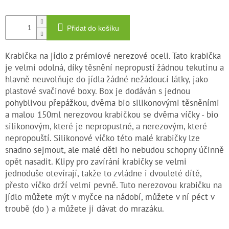
Přidat do košíku
Krabička na jídlo z prémiové nerezové oceli. Tato krabička
je velmi odolná, díky těsnění nepropustí žádnou tekutinu a
hlavně neuvolňuje do jídla žádné nežádoucí látky, jako
plastové svačinové boxy. Box je dodáván s jednou
pohyblivou přepážkou, dvěma bio silikonovými těsněními
a malou 150ml nerezovou krabičkou se dvěma víčky - bio
silikonovým, které je nepropustné, a nerezovým, které
nepropouští. Silikonové víčko této malé krabičky lze
snadno sejmout, ale malé děti ho nebudou schopny účinně
opět nasadit. Klipy pro zavírání krabičky se velmi
jednoduše otevírají, takže to zvládne i dvouleté dítě,
přesto víčko drží velmi pevně. Tuto nerezovou krabičku na
jídlo můžete mýt v myčce na nádobí, můžete v ní péct v
troubě (do ) a můžete ji dávat do mrazáku.