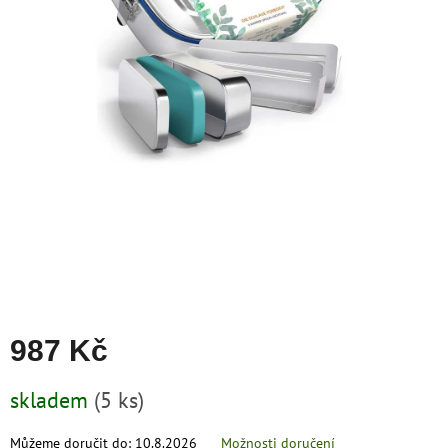
zachraň
zboží
Značky
CZK
/
Přihlášení
987 Kč
Měrná
skladem
(5 ks)
cena:
Můžeme doručit do:
10.8.2026
Možnosti doručení