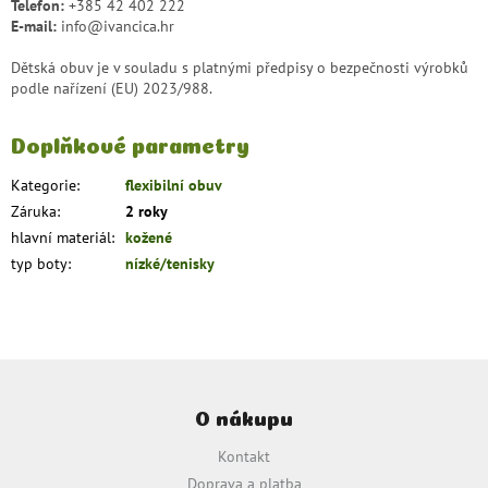
Telefon:
+385 42 402 222
E-mail:
info@ivancica.hr
Dětská obuv je v souladu s platnými předpisy o bezpečnosti výrobků
podle nařízení (EU) 2023/988.
Doplňkové parametry
Kategorie
:
flexibilní obuv
Záruka
:
2 roky
hlavní materiál
:
kožené
typ boty
:
nízké/tenisky
Z
á
O nákupu
p
a
Kontakt
t
Doprava a platba