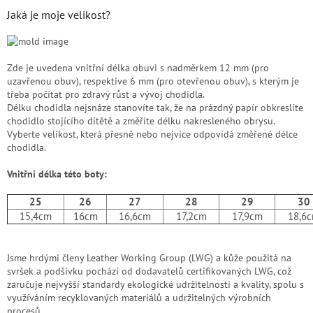
Jaká je moje velikost?
Zde je uvedena vnitřní délka obuvi s nadměrkem 12 mm (pro
uzavřenou obuv), respektive 6 mm (pro otevřenou obuv), s kterým je
třeba počítat pro zdravý růst a vývoj chodidla.
Délku chodidla nejsnáze stanovíte tak, že na prázdný papír obkreslíte
chodidlo stojícího dítětě a změříte délku nakresleného obrysu.
Vyberte velikost, která přesně nebo nejvíce odpovídá změřené délce
chodidla.
Vnitřní délka této boty:
25
26
27
28
29
30
15,4cm
16cm
16,6cm
17,2cm
17,9cm
18,6
Jsme hrdými členy Leather Working Group (LWG) a kůže použitá na
svršek a podšívku pochází od dodavatelů certifikovaných LWG, což
zaručuje nejvyšší standardy ekologické udržitelnosti a kvality, spolu s
využíváním recyklovaných materiálů a udržitelných výrobních
procesů.