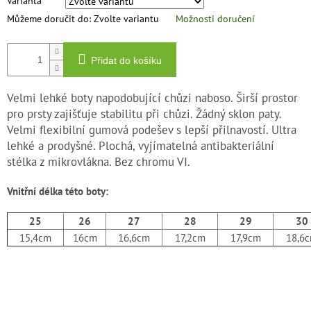
Varianta
Můžeme doručit do:
Zvolte variantu
Možnosti doručení
Přidat do košíku
Velmi lehké boty napodobující chůzi naboso. Širší prostor
pro prsty zajišťuje stabilitu při chůzi. Žádný sklon paty.
Velmi flexibilní gumová podešev s lepší přilnavostí. Ultra
lehké a prodyšné. Plochá, vyjímatelná antibakteriální
stélka z mikrovlákna. Bez chromu VI.
Vnitřní délka této boty:
25
26
27
28
29
30
15,4cm
16cm
16,6cm
17,2cm
17,9cm
18,6