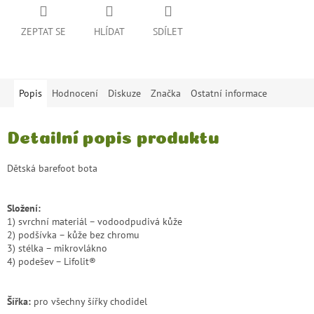
ZEPTAT SE
HLÍDAT
SDÍLET
Popis
Hodnocení
Diskuze
Značka
Ostatní informace
Detailní popis produktu
Dětská barefoot bota
Složení:
1) svrchní materiál – vodoodpudivá kůže
2) podšívka – kůže bez chromu
3) stélka – mikrovlákno
4) podešev – Lifolit®
Šířka:
pro všechny šířky chodidel