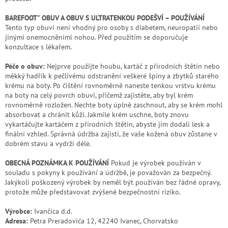
BAREFOOT" OBUV A OBUV S ULTRATENKOU PODEŠVÍ – POUŽÍVÁNÍ
Tento typ obuvi není vhodný pro osoby s diabetem, neuropatií nebo
jinými onemocněními nohou. Před použitím se doporučuje
konzultace s lékařem.
Péče o obuv:
Nejprve použijte houbu, kartáč z přírodních štětin nebo
měkký hadřík k pečlivému odstranění veškeré špíny a zbytků starého
krému na boty. Po čištění rovnoměrně naneste tenkou vrstvu krému
na boty na celý povrch obuvi, přičemž zajistěte, aby byl krém
rovnoměrně rozložen. Nechte boty úplně zaschnout, aby se krém mohl
absorbovat a chránit kůži. Jakmile krém uschne, boty znovu
vykartáčujte kartáčem z přírodních štětin, abyste jim dodali lesk a
finální vzhled. Správná údržba zajistí, že vaše kožená obuv zůstane v
dobrém stavu a vydrží déle.
OBECNÁ POZNÁMKA K POUŽÍVÁNÍ
Pokud je výrobek používán v
souladu s pokyny k používání a údržbě, je považován za bezpečný.
Jakýkoli poškozený výrobek by neměl být používán bez řádné opravy,
protože může představovat zvýšené bezpečnostní riziko.
Výrobce:
Ivančica d.d.
Adresa:
Petra Preradovića 12, 42240 Ivanec, Chorvatsko