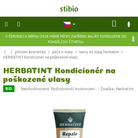
Přejít
na
obsah
NÁKU
KOŠÍK
V ČERVENCI A SRPNU 2026 MÁME PÁTKY ZAVŘENO, BALÍKY EXPEDUJEME OD
přírodní
PONDĚLÍ DO ČTVRTKA.
kosmetika
Domů
/
přírodní kosmetika
/
péče o vlasy
/
barvy na vlasy Herbatint
/
HERBATINT Kondicionér na poškozené vlasy
doplňky
stravy
HERBATINT Kondicionér na
poškozené vlasy
potraviny
Průměrné
Neohodnoceno
Podrobnosti hodnocení
Značka:
Herbatint
BIO
hodnocení
ekologické
produktu
hračky
a
je
hry
0,0
z
5
flexibilní
hvězdiček.
obuv