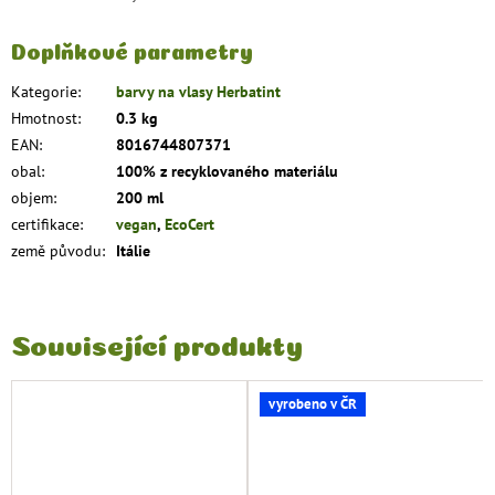
Doplňkové parametry
Kategorie
:
barvy na vlasy Herbatint
Hmotnost
:
0.3 kg
EAN
:
8016744807371
obal
:
100% z recyklovaného materiálu
objem
:
200 ml
certifikace
:
vegan
,
EcoCert
země původu
:
Itálie
Související produkty
vyrobeno v ČR