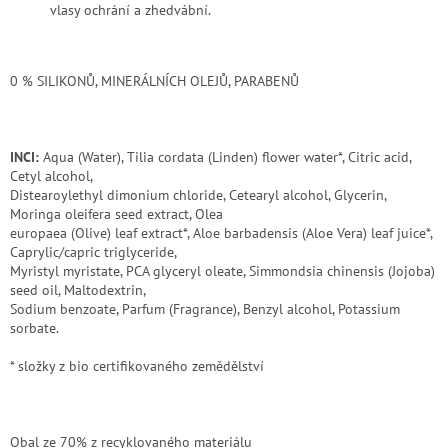
vlasy ochrání a zhedvábní.
0 % SILIKONŮ, MINERÁLNÍCH OLEJŮ, PARABENŮ
INCI:
Aqua (Water), Tilia cordata (Linden) flower water*, Citric acid,
Cetyl alcohol,
Distearoylethyl dimonium chloride, Cetearyl alcohol, Glycerin,
Moringa oleifera seed extract, Olea
europaea (Olive) leaf extract*, Aloe barbadensis (Aloe Vera) leaf juice*,
Caprylic/capric triglyceride,
Myristyl myristate, PCA glyceryl oleate, Simmondsia chinensis (Jojoba)
seed oil, Maltodextrin,
Sodium benzoate, Parfum (Fragrance), Benzyl alcohol, Potassium
sorbate.
* složky z bio certifikovaného zemědělství
Obal ze 70% z recyklovaného materiálu