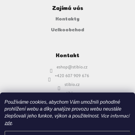
Zajímá vás
Kontakty
Velkoobchod
Kontakt
eshop
@
stibio.cz
+420 607 909 676
stibio.cz
stibio.cz
Používáme cookies, abychom Vám umožnili pohodlné
prohlížení webu a díky analýze provozu webu neustále
Více informací
zlepšovali jeho funkce, výkon a použitelnost.
zde
.