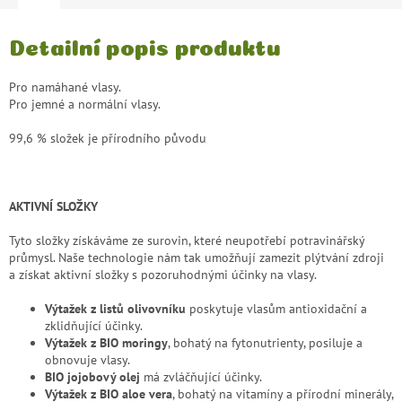
Detailní popis produktu
Pro namáhané vlasy.
Pro jemné a normální vlasy.
99,6 % složek je přírodního původu
AKTIVNÍ SLOŽKY
Tyto složky získáváme ze surovin, které neupotřebí potravinářský
průmysl. Naše technologie nám tak umožňují zamezit plýtvání zdroji
a získat aktivní složky s pozoruhodnými účinky na vlasy.
Výtažek z listů olivovníku
poskytuje vlasům antioxidační a
zklidňující účinky.
Výtažek z BIO moringy
, bohatý na fytonutrienty, posiluje a
obnovuje vlasy.
BIO jojobový olej
má zvláčňující účinky.
Výtažek z BIO aloe vera
, bohatý na vitamíny a přírodní minerály,