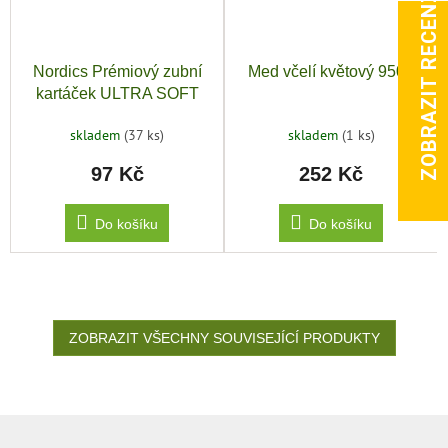
ZOBRAZIT RECENZE
Nordics Prémiový zubní
Med včelí květový 950g
kartáček ULTRA SOFT
12000, zlatá
skladem
(37 ks)
skladem
(1 ks)
97 Kč
252 Kč
Do košíku
Do košíku
ZOBRAZIT VŠECHNY SOUVISEJÍCÍ PRODUKTY
Z
á