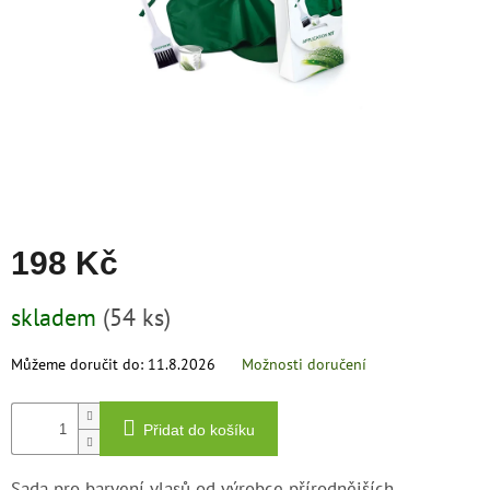
zachraň
zboží
Značky
CZK
/
Přihlášení
198 Kč
Měrná
skladem
(54 ks)
cena:
Můžeme doručit do:
11.8.2026
Možnosti doručení
Přidat do košíku
Sada pro barvení vlasů od výrobce přírodnějších