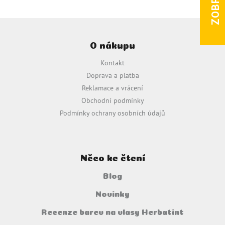
Z
á
O nákupu
p
a
Kontakt
t
Doprava a platba
í
Reklamace a vrácení
Obchodní podmínky
Podmínky ochrany osobních údajů
Něco ke čtení
Blog
Novinky
Recenze barev na vlasy Herbatint