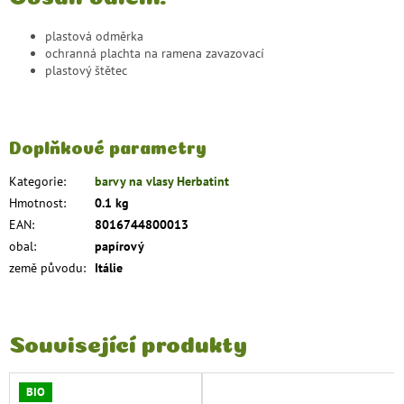
plastová odměrka
ochranná plachta na ramena zavazovací
plastový štětec
Doplňkové parametry
Kategorie
:
barvy na vlasy Herbatint
Hmotnost
:
0.1 kg
EAN
:
8016744800013
obal
:
papírový
země původu
:
Itálie
Související produkty
BIO