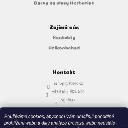
Barvy na vlasy Herbatint
Zajímá vás
Kontakty
Velkoobchod
Kontakt
eshop
@
stibio.cz
+420 607 909 676
stibio.cz
stibio.cz
Používáme cookies, abychom Vám umožnili pohodlné
prohlížení webu a díky analýze provozu webu neustále