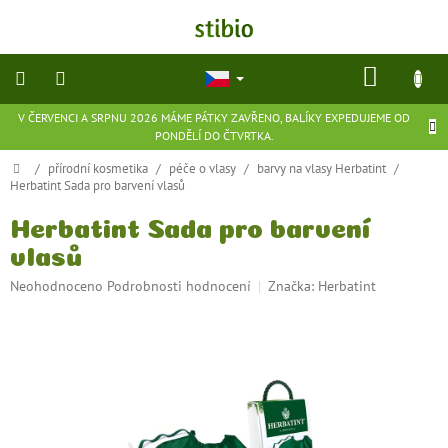
Přejít
na
obsah
NÁKU
KOŠÍK
V ČERVENCI A SRPNU 2026 MÁME PÁTKY ZAVŘENO, BALÍKY EXPEDUJEME OD
přírodní
PONDĚLÍ DO ČTVRTKA.
kosmetika
Domů
/
přírodní kosmetika
/
péče o vlasy
/
barvy na vlasy Herbatint
/
Herbatint Sada pro barvení vlasů
doplňky
stravy
Herbatint Sada pro barvení
vlasů
potraviny
Průměrné
Neohodnoceno
Podrobnosti hodnocení
Značka:
Herbatint
hodnocení
ekologické
produktu
hračky
je
a
hry
0,0
z
5
flexibilní
hvězdiček.
obuv