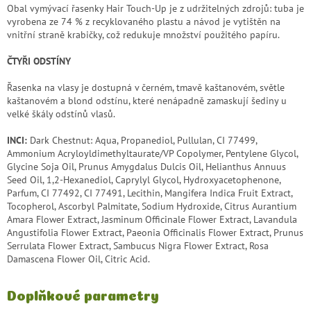
Obal vymývací řasenky Hair Touch-Up je z udržitelných zdrojů: tuba je
vyrobena ze 74 % z recyklovaného plastu a návod je vytištěn na
vnitřní straně krabičky, což redukuje množství použitého papíru.
ČTYŘI ODSTÍNY
Řasenka na vlasy je dostupná v černém, tmavě kaštanovém, světle
kaštanovém a blond odstínu, které nenápadně zamaskují šediny u
velké škály odstínů vlasů.
INCI:
Dark Chestnut: Aqua, Propanediol, Pullulan, CI 77499,
Ammonium Acryloyldimethyltaurate/VP Copolymer, Pentylene Glycol,
Glycine Soja Oil, Prunus Amygdalus Dulcis Oil, Helianthus Annuus
Seed Oil, 1,2-Hexanediol, Caprylyl Glycol, Hydroxyacetophenone,
Parfum, CI 77492, CI 77491, Lecithin, Mangifera Indica Fruit Extract,
Tocopherol, Ascorbyl Palmitate, Sodium Hydroxide, Citrus Aurantium
Amara Flower Extract, Jasminum Officinale Flower Extract, Lavandula
Angustifolia Flower Extract, Paeonia Officinalis Flower Extract, Prunus
Serrulata Flower Extract, Sambucus Nigra Flower Extract, Rosa
Damascena Flower Oil, Citric Acid.
Doplňkové parametry