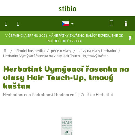
Přejít
na
obsah
NÁKU
KOŠÍK
V ČERVENCI A SRPNU 2026 MÁME PÁTKY ZAVŘENO, BALÍKY EXPEDUJEME OD
přírodní
PONDĚLÍ DO ČTVRTKA.
kosmetika
Domů
/
přírodní kosmetika
/
péče o vlasy
/
barvy na vlasy Herbatint
/
Herbatint Vymývací řasenka na vlasy Hair Touch-Up, tmavý kaštan
doplňky
stravy
Herbatint Vymývací řasenka na
vlasy Hair Touch-Up, tmavý
potraviny
kaštan
Průměrné
Neohodnoceno
Podrobnosti hodnocení
Značka:
Herbatint
ekologické
hračky
hodnocení
a
produktu
hry
je
0,0
z
flexibilní
obuv
5
hvězdiček.