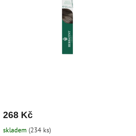
zachraň
zboží
Značky
CZK
/
Přihlášení
268 Kč
Měrná
skladem
(234 ks)
cena: