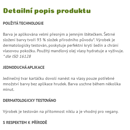
Detailní popis produktu
POUŽITÁ TECHNOLOGIE
Barva je aplikována velmi přesným a jemným štětečkem. Šetrné
složení barvy tvoří 93 % složek přírodního původu*. Výrobek je
dermatologicky testován, poskytuje perfektní krytí šedin a chrání
vlasovou pokožku. Použitý mandlový olej vlasy hydratuje a vyživuje.
* dle ISO 16128
JEDNODUCHÁ APLIKACE
Jedinečný tvar kartáčku dovolí nanést na vlasy pouze potřebné
množství barvy bez aplikace hrudek. Barva uschne během několika
minut.
DERMATOLOGICKY TESTOVÁNO
Výrobek je testován na přítomnost niklu a je vhodný pro vegany.
S RESPEKTEM K PŘÍRODĚ