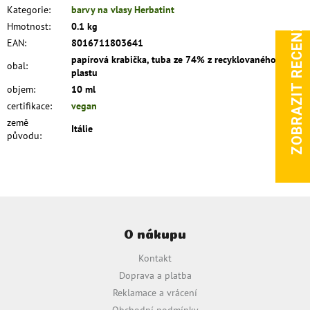
Kategorie
:
barvy na vlasy Herbatint
ZOBRAZIT RECENZE
Hmotnost
:
0.1 kg
EAN
:
8016711803641
papírová krabička, tuba ze 74% z recyklovaného
obal
:
plastu
objem
:
10 ml
certifikace
:
vegan
země
Itálie
původu
:
Z
á
O nákupu
p
a
Kontakt
t
Doprava a platba
í
Reklamace a vrácení