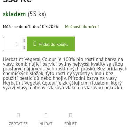
Měrná
skladem
(53 ks)
cena:
Můžeme doručit do:
10.8.2026
Možnosti doručení
Přidat do košíku
Herbatint Vegetal Colour
je 100% bio rostlinná barva na
vlasy, kombinující barvicí byliny nejvyšší kvality se sílou
prastarých ájurvédských rostlinných prášků. Bez přidaných
chemických složek, tyto rostliny vyrostly v Indii bez
použití pesticidů nebo hnojiv. Přírodní barva na vlasy
Herbatint Vegetal Colour
je zkrášlujícím rituálem, který
vyživí vlasy a obnoví vlasová vlákna a vlasovou pokožku.
ZEPTAT SE
HLÍDAT
SDÍLET