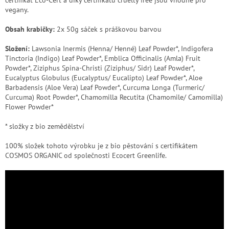
vegany.
Obsah krabičky:
2x 50g sáček s práškovou barvou
Složení:
Lawsonia Inermis (Henna/ Henné) Leaf Powder*, Indigofera
Tinctoria (Indigo) Leaf Powder*, Emblica Officinalis (Amla) Fruit
Powder*, Ziziphus Spina-Christi (Ziziphus/ Sidr) Leaf Powder*,
Eucalyptus Globulus (Eucalyptus/ Eucalipto) Leaf Powder*, Aloe
Barbadensis (Aloe Vera) Leaf Powder*, Curcuma Longa (Turmeric/
Curcuma) Root Powder*, Chamomilla Recutita (Chamomile/ Camomilla)
Flower Powder*
* složky z bio zemědělství
100% složek tohoto výrobku je z bio pěstování s certifikátem
COSMOS ORGANIC od společnosti Ecocert Greenlife.