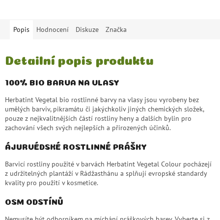
Popis
Hodnocení
Diskuze
Značka
Detailní popis produktu
100% BIO BARVA NA VLASY
Herbatint Vegetal bio rostlinné barvy na vlasy jsou vyrobeny bez
umělých barviv, pikramátu či jakýchkoliv jiných chemických složek,
pouze z nejkvalitnějších částí rostliny heny a dalších bylin pro
zachování všech svých nejlepších a přirozených účinků.
ÁJURVÉDSKÉ ROSTLINNÉ PRÁŠKY
Barvicí rostliny použité v barvách Herbatint Vegetal Colour pocházejí
z udržitelných plantáží v Rádžasthánu a splňují evropské standardy
kvality pro použití v kosmetice.
OSM ODSTÍNŮ
Nemusíte být odborníkem na míchání práškových barev. Vyberte si z