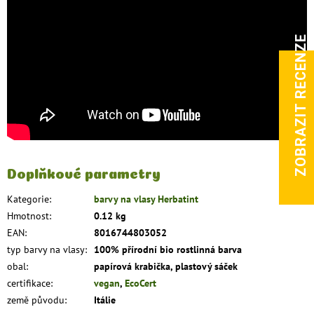
ZOBRAZIT RECENZE
Doplňkové parametry
Kategorie
:
barvy na vlasy Herbatint
Hmotnost
:
0.12 kg
EAN
:
8016744803052
typ barvy na vlasy
:
100% přírodní bio rostlinná barva
obal
:
papírová krabička, plastový sáček
certifikace
:
vegan
,
EcoCert
země původu
:
Itálie