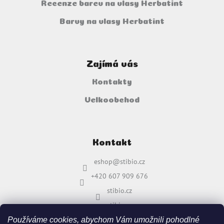
Recenze barev na vlasy Herbatint
Barvy na vlasy Herbatint
Zajímá vás
Kontakty
Velkoobchod
Kontakt
eshop
@
stibio.cz
+420 607 909 676
stibio.cz
stibio.cz
Používáme cookies, abychom Vám umožnili pohodlné