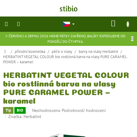
Přejít
na
obsah
NÁKU
KOŠÍK
V ČERVENCI A SRPNU 2026 MÁME PÁTKY ZAVŘENO, BALÍKY EXPEDUJEME OD
přírodní
PONDĚLÍ DO ČTVRTKA.
kosmetika
Domů
/
přírodní kosmetika
/
péče o vlasy
/
barvy na vlasy Herbatint
/
HERBATINT VEGETAL COLOUR bio rostlinná barva na vlasy PURE CARAMEL
doplňky
POWER – karamel
stravy
HERBATINT VEGETAL COLOUR
potraviny
bio rostlinná barva na vlasy
PURE CARAMEL POWER –
ekologické
karamel
hračky
a
hry
Průměrné
Neohodnoceno
Podrobnosti hodnocení
Tip
BIO
hodnocení
Značka:
Herbatint
produktu
flexibilní
je
obuv
0,0