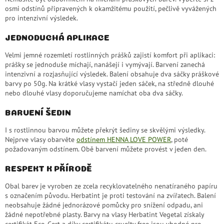
osmi odstínů připravených k okamžitému použití, pečlivě vyvážených
pro intenzivní výsledek.
JEDNODUCHÁ APLIKACE
Velmi jemné rozemletí rostlinných prášků zajistí komfort při aplikaci:
prášky se jednoduše míchají, nanášejí i vymývají. Barvení zanechá
intenzivní a rozjasňující výsledek. Balení obsahuje dva sáčky práškové
barvy po 50g. Na krátké vlasy vystačí jeden sáček, na středně dlouhé
nebo dlouhé vlasy doporučujeme namíchat oba dva sáčky.
BARVENÍ ŠEDIN
I s rostlinnou barvou můžete překrýt šediny se skvělými výsledky.
Nejprve vlasy obarvěte
odstínem HENNA LOVE POWER
, poté
požadovaným odstínem. Obě barvení můžete provést v jeden den.
RESPEKT K PŘÍRODĚ
Obal barev je vyroben ze zcela recyklovatelného nenatíraného papíru
s označením původu. Herbatint je proti testování na zvířatech. Balení
neobsahuje žádné jednorázové pomůcky pro snížení odpadu, ani
žádné nepotřebné plasty. Barvy na vlasy Herbatint Vegetal získaly
certifikát Eco-Cert a díky certifikátu cruelty free jsou vhodné pro