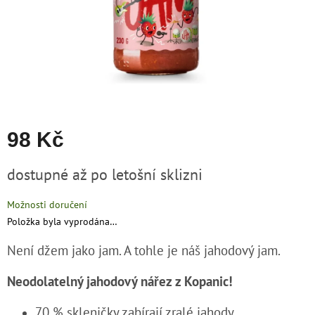
zachraň
zboží
Značky
CZK
/
98 Kč
Přihlášení
Měrná
dostupné až po letošní sklizni
cena:
Možnosti doručení
Položka byla vyprodána…
Není džem jako jam.
A tohle je náš jahodový jam.
Neodolatelný jahodový nářez z Kopanic!
70 % skleničky zabírají zralé jahody