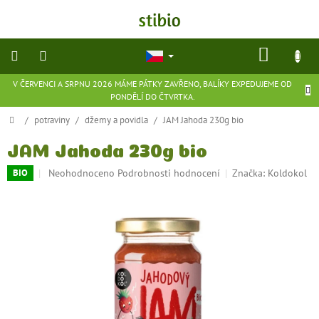
Přejít
na
obsah
NÁKU
KOŠÍK
V ČERVENCI A SRPNU 2026 MÁME PÁTKY ZAVŘENO, BALÍKY EXPEDUJEME OD
přírodní
PONDĚLÍ DO ČTVRTKA.
kosmetika
Domů
/
potraviny
/
džemy a povidla
/
JAM Jahoda 230g bio
doplňky
stravy
JAM Jahoda 230g bio
Průměrné
Neohodnoceno
Podrobnosti hodnocení
Značka:
Koldokol
BIO
potraviny
hodnocení
produktu
je
ekologické
0,0
hračky
z
a
5
hry
hvězdiček.
flexibilní
obuv