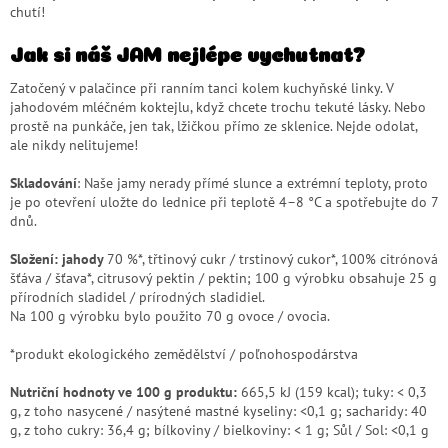
chutí!
Jak si náš JAM nejlépe vychutnat?
Zatočený v palačince při ranním tanci kolem kuchyňské linky. V
jahodovém mléčném koktejlu, když chcete trochu tekuté lásky. Nebo
prostě na punkáče, jen tak, lžičkou přímo ze sklenice. Nejde odolat,
ale nikdy nelitujeme!
Skladování
: Naše jamy nerady přímé slunce a extrémní teploty, proto
je po otevření uložte do lednice při teplotě 4–8 °C a spotřebujte do 7
dnů.
Složení: jahody
70 %*, třtinový cukr / trstinový cukor*, 100% citrónová
šťáva / šťava*, citrusový pektin / pektin; 100 g výrobku obsahuje 25 g
přírodních sladidel / prírodných sladidiel.
Na 100 g výrobku bylo použito 70 g ovoce / ovocia.
*produkt ekologického zemědělství / poľnohospodárstva
Nutriční hodnoty ve 100 g produktu:
665,5 kJ (159 kcal); tuky: < 0,3
g, z toho nasycené / nasýtené mastné kyseliny: <0,1 g; sacharidy: 40
g, z toho cukry: 36,4 g; bílkoviny / bielkoviny: < 1 g; Sůl / Sol: <0,1 g