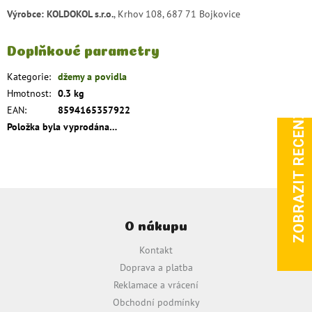
Výrobce: KOLDOKOL s.r.o.
, Krhov 108, 687 71 Bojkovice
Doplňkové parametry
Kategorie
:
džemy a povidla
Hmotnost
:
0.3 kg
ZOBRAZIT RECENZE
EAN
:
8594165357922
Položka byla vyprodána…
Z
á
O nákupu
p
a
Kontakt
t
Doprava a platba
í
Reklamace a vrácení
Obchodní podmínky