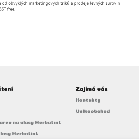
e od obvyklých marketingových triků a prodeje levných surovin
ST free.
čtení
Zajímá vás
Kontakty
Velkoobchod
arev na vlasy Herbatint
vlasy Herbatint