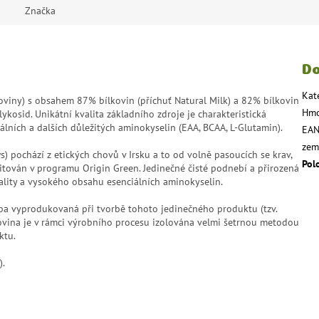
Značka
Do
Kat
koviny) s obsahem 87% bílkovin (příchuť Natural Milk) a 82% bílkovin
Hmo
ykosid. Unikátní kvalita základního zdroje je charakteristická
lních a dalších důležitých aminokyselin (EAA, BCAA, L-Glutamin).
EA
zem
 pochází z etických chovů v Irsku a to od volně pasoucích se krav,
Pol
itován v programu Origin Green. Jedinečné čisté podnebí a přirozená
vality a vysokého obsahu esenciálních aminokyselin.
pa vyprodukovaná při tvorbě tohoto jedinečného produktu (tzv.
lkovina je v rámci výrobního procesu izolována velmi šetrnou metodou
ktu.
).