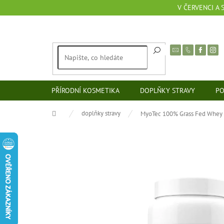
Přejít
V ČERVENCI A
na
obsah
PŘÍRODNÍ KOSMETIKA
DOPLŇKY STRAVY
PO
Domů
doplňky stravy
MyoTec 100% Grass Fed Whey 9