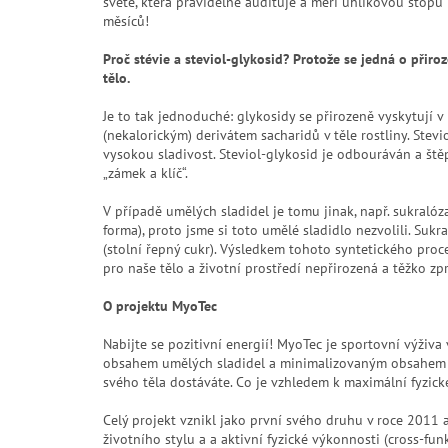
světě, která pravidelně audituje a měří uhlíkovou stop
měsíců!
Proč stévie a steviol-glykosid? Protože se jedná o přiroz
tělo.
Je to tak jednoduché: glykosidy se přirozeně vyskytují v
(nekalorickým) derivátem sacharidů v těle rostliny. Stevi
vysokou sladivost. Steviol-glykosid je odbouráván a št
„zámek a klíč“.
V případě umělých sladidel je tomu jinak, např. sukralóz
forma), proto jsme si toto umělé sladidlo nezvolili. Sukr
(stolní řepný cukr). Výsledkem tohoto syntetického proc
pro naše tělo a životní prostředí nepřirozená a těžko zp
O projektu MyoTec
Nabijte se pozitivní energií! MyoTec je sportovní výživa
obsahem umělých sladidel a minimalizovaným obsahem ba
svého těla dostáváte. Co je vzhledem k maximální fyzické
Celý projekt vznikl jako první svého druhu v roce 2011 
životního stylu a a aktivní fyzické výkonnosti (cross-funk