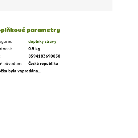
plňkové parametry
egorie
:
doplňky stravy
tnost
:
0.9 kg
N
:
8594183690858
ě původum
:
Česká republika
ožka byla vyprodána…