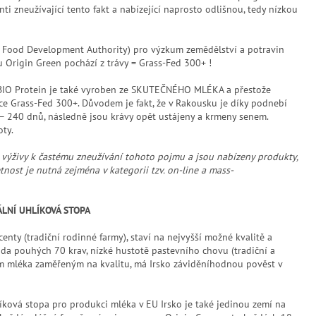
ti zneužívající tento fakt a nabízející naprosto odlišnou, tedy nízkou
d Food Development Authority) pro výzkum zemědělství a potravin
u Origin Green pochází z trávy = Grass-Fed 300+ !
e BIO Protein je také vyroben ze SKUTEČNÉHO MLÉKA a přestože
kace Grass-Fed 300+. Důvodem je fakt, že v Rakousku je díky podnebí
– 240 dnů, následně jsou krávy opět ustájeny a krmeny senem.
oty.
 výživy k častému zneužívání tohoto pojmu a jsou nabízeny produkty,
nost je nutná zejména v kategorii tzv. on-line a mass-
ÁLNÍ UHLÍKOVÁ STOPA
nty (tradiční rodinné farmy), staví na nejvyšší možné kvalitě a
táda pouhých 70 krav, nízké hustotě pastevního chovu (tradiční a
 mléka zaměřeným na kvalitu, má Irsko záviděníhodnou pověst v
ková stopa pro produkci mléka v EU Irsko je také jedinou zemí na