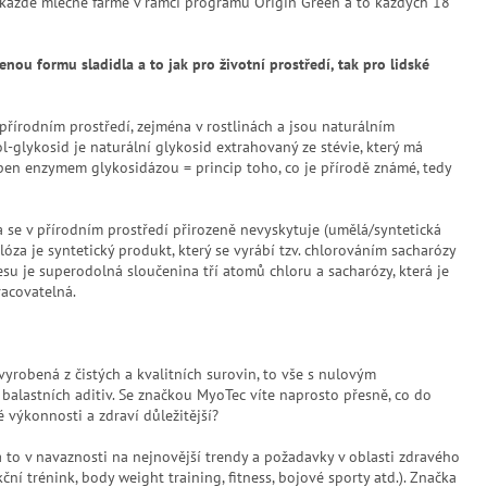
u každé mléčné farmě v rámci programu Origin Green a to každých 18
enou formu sladidla a to jak pro životní prostředí, tak pro lidské
 přírodním prostředí, zejména v rostlinách a jsou naturálním
ol-glykosid je naturální glykosid extrahovaný ze stévie, který má
ěpen enzymem glykosidázou = princip toho, co je přírodě známé, tedy
a se v přírodním prostředí přirozeně nevyskytuje (umělá/syntetická
alóza je syntetický produkt, který se vyrábí tzv. chlorováním sacharózy
esu je superodolná sloučenina tří atomů chloru a sacharózy, která je
racovatelná.
 vyrobená z čistých a kvalitních surovin, to vše s nulovým
lastních aditiv. Se značkou MyoTec víte naprosto přesně, co do
 výkonnosti a zdraví důležitější?
a to v navaznosti na nejnovější trendy a požadavky v oblasti zdravého
ční trénink, body weight training, fitness, bojové sporty atd.). Značka