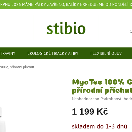
 SRPNU 2026 MÁME PÁTKY ZAVŘENO, BALÍKY EXPEDUJEME OD PONDĚLÍ 
TRAVINY
EKOLOGICKÉ HRAČKY A HRY
FLEXIBILNÍ OBUV
00g, přírodní příchuť
MyoTec 100% G
přírodní příchu
Průměrné
Neohodnoceno
Podrobnosti hod
hodnocení
1 199 Kč
produktu
je
0,0
Měrná
skladem do 1-3 dnů
z
cena: