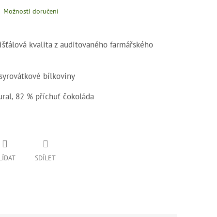
Možnosti doručení
šťálová kvalita z auditovaného farmářského
 syrovátkové bílkoviny
ural, 82 % příchuť čokoláda
LÍDAT
SDÍLET