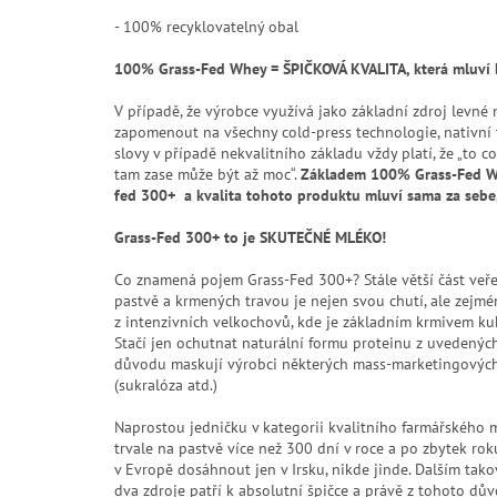
- 100% recyklovatelný obal
100% Grass-Fed Whey = ŠPIČKOVÁ KVALITA, která mluví 
V případě, že výrobce využívá jako základní zdroj levné
zapomenout na všechny cold-press technologie, nativní t
slovy v případě nekvalitního základu vždy platí, že „to 
tam zase může být až moc“.
Základem 100% Grass-Fed Whe
fed 300+ a kvalita tohoto produktu mluví sama za sebe,
Grass-Fed 300+ to je SKUTEČNÉ MLÉKO!
Co znamená pojem Grass-Fed 300+? Stále větší část veře
pastvě a krmených travou je nejen svou chutí, ale zejmé
z intenzivních velkochovů, kde je základním krmivem kuk
Stačí jen ochutnat naturální formu proteinu z uvedených
důvodu maskují výrobci některých mass-marketingových 
(sukralóza atd.)
Naprostou jedničku v kategorii kvalitního farmářského m
trvale na pastvě více než 300 dní v roce a po zbytek ro
v Evropě dosáhnout jen v Irsku, nikde jinde. Dalším tak
dva zdroje patří k absolutní špičce a právě z tohoto dův