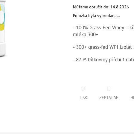
5
hvězdiček.
Můžeme doručit do:
14.8.2026
Položka byla vyprodána…
- 100% Grass-Fed Whey = kři
mléka 300+
- 300+ grass-fed WPI izolát
- 87 % bílkoviny příchuť nat
TISK
ZEPTAT SE
H