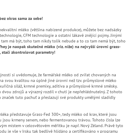
bez okras sama za sebe!
 nekvalitní mléko (většina nabízené produkce), můžete bez nadsázky
echnologie, CFM technologie a ostatní lákavě znějící pojmy. Jinými
co tam má být, toho tam nikdy tolik nebude a to co tam nemá být, toho
y je naopak skutečné mléko (viz. níže) na nejvyšší úrovni grass-
 stačí zkontrolovat parametry!
jnosti si uvědomuje, že farmářské mléko od zvířat chovaných na
na svou kvalitou na úplně jiné úrovni než tzv. průmyslové mléko
uřičná siláž, krmné premixy, aditiva a průmyslové krmné směsky.
 dvou zdrojů a výrazný rozdíl v chuti je nepřehlédnutelný. Z tohoto
značek tuto pachuť a přeslazují své produkty umělými sladidly
léka představuje Grass-Fed 300+, tedy mléko od krav, které jsou
ku jsou krmeny senem, nebo fermentovanou trávou. Tohoto čísla lze
ovým místem v celosvětovém měřítku je např. Nový Zéland. Právě tyto
odu je vše v Irsku tak bedlivě hlídáno a certifikováno v programu