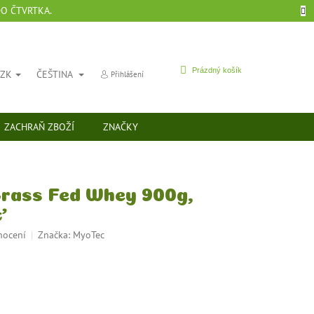
DO ČTVRTKA.
NÁKUPNÍ
Prázdný košík
CZK
ČEŠTINA
Přihlášení
KOŠÍK
ZACHRAŇ ZBOŽÍ
ZNAČKY
rass Fed Whey 900g,
ť
nocení
Značka:
MyoTec