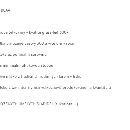
 BCAA
vé bílkoviny v kvalitě grass-fed 300+
 přirozené pastvy 300 a více dní v roce
ka až po finální surovinu
 minimální uhlíkovou stopou
 mléko z tradičních rodinných farem v Irsku
ko z tzv. intenzivních velkochovů produkované na kvantitu a
ZENÝCH UMĚLÝCH SLADIDEL (sukralóza,...)