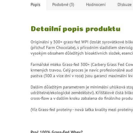
Popis
Podobné (3)
Hodnocení
Diskuze
Detailní popis produktu
Originální y 300+ grass-fed WPI (izolát syrovátkové bíl
(příchuť Farm Chocolate), s přírodním sladidlem steviolgl
vysokým obsahem důležitých bioaktivních složek, esenciá
Farmářské mléko Grass-fed 300+ (Carbery Grass Fed Cows)
krmených travou. Celý proces je navíc profesionálně aud
pastva (300 a více dní v roce) jsou garancí maximální k
Dalším důležitým parametrem je minimální uhlíková sto
udržitelné/ekologické zemědělství). Křišťálově čistá bí
cross-flow a v dalším kroku zabalena do finálního produ
(Viz Grass-fed proteiny - nová laťka kvality mezi proteiny
Proč 100% Grass-Fed Whey?