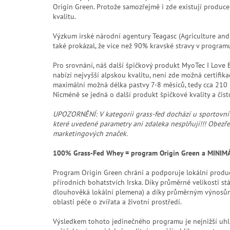
Origin Green. Protože samozřejmě i zde existují producen
kvalitu.
Výzkum irské národní agentury Teagasc (Agriculture an
také prokázal, že více než 90% kravské stravy v program
Pro srovnání, náš další špičkový produkt MyoTec I Lov
nabízí nejvyšší alpskou kvalitu, není zde možná certifi
maximální možná délka pastvy 7-8 měsíců, tedy cca 210 
Nicméně se jedná o další produkt špičkové kvality a čist
UPOZORNĚNÍ: V kategorii grass-fed dochází u sportovní
které uvedené parametry ani zdaleka nesplňují!!! Obezřet
marketingových značek.
100% Grass-Fed Whey = program Origin Green a MINIM
Program Origin Green chrání a podporuje lokální produce
přírodních bohatstvích Irska. Díky průměrné velikosti s
dlouhověká lokální plemena) a díky průměrným výnosům
oblasti péče o zvířata a životní prostředí.
Výsledkem tohoto jedinečného programu je nejnižší uhlí