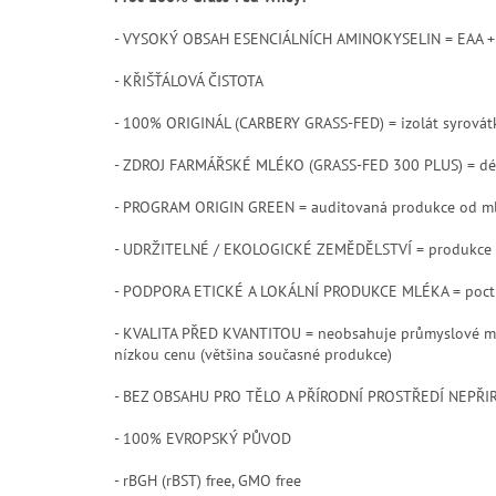
- VYSOKÝ OBSAH ESENCIÁLNÍCH AMINOKYSELIN = EAA +
- KŘIŠŤÁLOVÁ ČISTOTA
- 100% ORIGINÁL (CARBERY GRASS-FED) = izolát syrovátko
- ZDROJ FARMÁŘSKÉ MLÉKO (GRASS-FED 300 PLUS) = délka
- PROGRAM ORIGIN GREEN = auditovaná produkce od mlé
- UDRŽITELNÉ / EKOLOGICKÉ ZEMĚDĚLSTVÍ = produkce s
- PODPORA ETICKÉ A LOKÁLNÍ PRODUKCE MLÉKA = poctivé
- KVALITA PŘED KVANTITOU = neobsahuje průmyslové mlé
nízkou cenu (většina současné produkce)
- BEZ OBSAHU PRO TĚLO A PŘÍRODNÍ PROSTŘEDÍ NEPŘIRO
- 100% EVROPSKÝ PŮVOD
- rBGH (rBST) free, GMO free