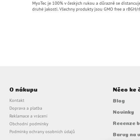
MyoTec je 100% v českých rukou a důrazně se distancuj
druhé jakosti. Všechny produkty jsou GMO free a rBGH/rB
Z
á
p
O nákupu
Něco ke 
a
t
Kontakt
Blog
í
Doprava a platba
Novinky
Reklamace a vrácení
Obchodní podmínky
Recenze b
Podmínky ochrany osobních údajů
Barvy na 