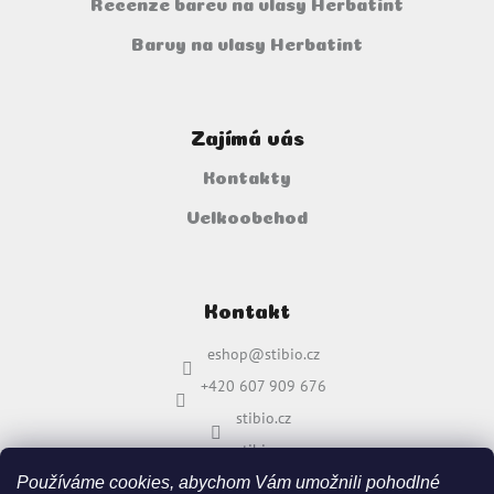
Recenze barev na vlasy Herbatint
Barvy na vlasy Herbatint
Zajímá vás
Kontakty
Velkoobchod
Kontakt
eshop
@
stibio.cz
+420 607 909 676
stibio.cz
stibio.cz
Používáme cookies, abychom Vám umožnili pohodlné