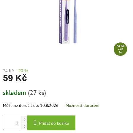
zachraň
zboží
Značky
CZK
/
74 Kč
–20
%
Přihlášení
74 Kč
–20 %
59 Kč
Měrná
skladem
(27 ks)
cena:
Můžeme doručit do:
10.8.2026
Možnosti doručení
Přidat do košíku