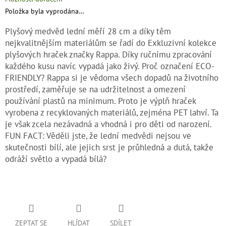
Položka byla vyprodána…
Plyšový medvěd lední měří 28 cm a díky těm
nejkvalitnějším materiálům se řadí do Exkluzivní kolekce
plyšových hraček značky Rappa. Díky ručnímu zpracování
každého kusu navíc vypadá jako živý. Proč označení ECO-
FRIENDLY? Rappa si je vědoma všech dopadů na životního
prostředí, zaměřuje se na udržitelnost a omezení
používání plastů na minimum. Proto je výplň hraček
vyrobena z recyklovaných materiálů, zejména PET lahví. Ta
je však zcela nezávadná a vhodná i pro děti od narození.
FUN FACT: Věděli jste, že lední medvědi nejsou ve
skutečnosti bílí, ale jejich srst je průhledná a dutá, takže
odráží světlo a vypadá bílá?
ZEPTAT SE
HLÍDAT
SDÍLET