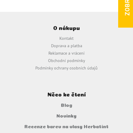
Z
á
O nákupu
p
a
Kontakt
t
Doprava a platba
í
Reklamace a vrácení
Obchodní podmínky
Podmínky ochrany osobních údajů
Něco ke čtení
Blog
Novinky
Recenze barev na vlasy Herbatint