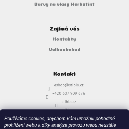
Barvy na vlasy Herbatint
Zajímá vás
Kontakty
Velkoobchod
Kontakt
eshop
@
stibio.cz
+420 607 909 676
stibio.cz
stibio.cz
Používáme cookies, abychom Vám umožnili pohodlné
prohlížení webu a díky analýze provozu webu neustále