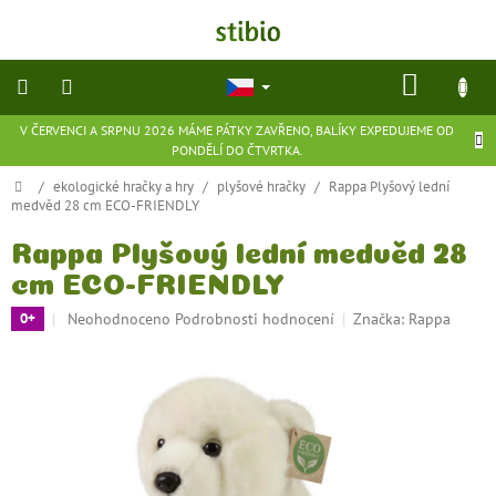
Přejít
na
obsah
NÁKU
KOŠÍK
V ČERVENCI A SRPNU 2026 MÁME PÁTKY ZAVŘENO, BALÍKY EXPEDUJEME OD
přírodní
PONDĚLÍ DO ČTVRTKA.
kosmetika
Domů
/
ekologické hračky a hry
/
plyšové hračky
/
Rappa Plyšový lední
medvěd 28 cm ECO-FRIENDLY
doplňky
stravy
Rappa Plyšový lední medvěd 28
cm ECO-FRIENDLY
potraviny
Průměrné
Neohodnoceno
Podrobnosti hodnocení
Značka:
Rappa
0+
hodnocení
ekologické
produktu
hračky
a
je
hry
0,0
z
5
flexibilní
hvězdiček.
obuv