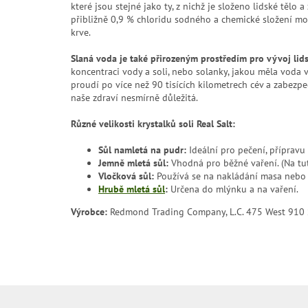
které jsou stejné jako ty, z nichž je složeno lidské tělo 
přibližně 0,9 % chloridu sodného a chemické složení moř
krve.
Slaná voda je také přirozeným prostředím pro vývoj lid
koncentraci vody a soli, nebo solanky, jakou měla voda 
proudí po více než 90 tisících kilometrech cév a zabezpe
naše zdraví nesmírně důležitá.
Různé velikosti krystalků soli Real Salt:
Sůl namletá na pudr:
Ideální pro pečení, přípravu
Jemně mletá sůl:
Vhodná pro běžné vaření. (Na tut
Vločková sůl:
Používá se na nakládání masa nebo r
Hrubě mletá sůl
:
Určena do mlýnku a na vaření.
Výrobce:
Redmond Trading Company, L.C. 475 West 910 
Z
á