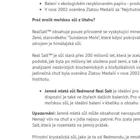
Balení v ekologickém recyklovaném papíru - pro
V roce 2002 oceněna Zlatou Medailí za "Nejchutně
Proč zvolit mořskou sůl z Utahu?
RealSalt™ obsahuje pouze přirozeně se vyskytující minerá
Zemi, starověkého "Sundance Moře", které kdysi pokrýva
zdrojem je himálajská sůl.
Real Salt™ je sůl stará přes 200 milionů let, která je zce
podobě, jak byla po miliony let uložena pod zemí, a tak
analýzami nezávislých biochemických a biofyzikálních ús
jedinečná chuť byla oceněna Zlatou Medailí v roce 2002
Institutu.
Jemně mletá sůl Redmond Real Salt
je ideální pro
dispozici je také ve čtyřech dalších baleních. Pro
mořskou sůl, je ideální balení v kbelíku o obsahu
Upozornění:
Jemně mletá sůl může obsahovat nerozpustné
Nemají vliv na chuť a v jídle nejsou patrné. Pro zcela 
Salt, která je rozemletá na jemný prášek.
Přírodní krystalická sůl, jako je ta od Redmondu, je mn