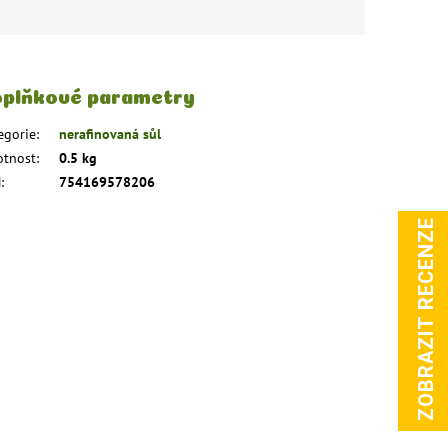
plňkové parametry
egorie
:
nerafinovaná sůl
tnost
:
0.5 kg
N
:
754169578206
ZOBRAZIT RECENZE