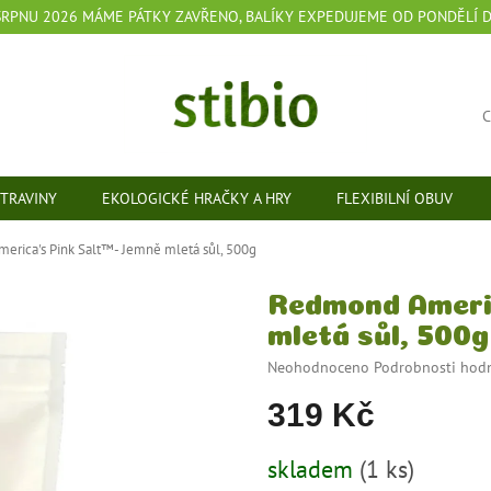
 SRPNU 2026 MÁME PÁTKY ZAVŘENO, BALÍKY EXPEDUJEME OD PONDĚLÍ 
TRAVINY
EKOLOGICKÉ HRAČKY A HRY
FLEXIBILNÍ OBUV
rica's Pink Salt™- Jemně mletá sůl, 500g
Redmond Americ
mletá sůl, 500g
Průměrné
Neohodnoceno
Podrobnosti hod
hodnocení
319 Kč
produktu
je
0,0
Měrná
skladem
(1 ks)
z
cena: