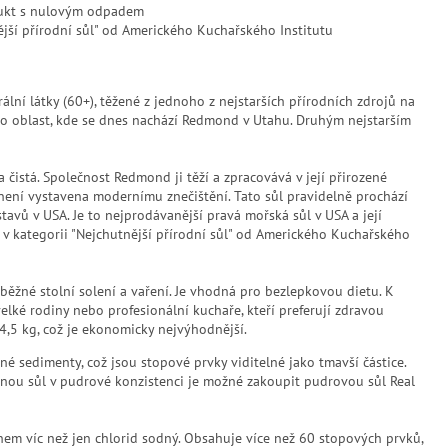
dukt s nulovým odpadem
jší přírodní sůl" od Amerického Kuchařského Institutu
lní látky (60+), těžené z jednoho z nejstarších přírodních zdrojů na
lo oblast, kde se dnes nachází Redmond v Utahu. Druhým nejstarším
la čistá. Společnost Redmond ji těží a zpracovává v její přirozené
 není vystavena modernímu znečištění. Tato sůl pravidelně prochází
tavů v USA. Je to nejprodávanější pravá mořská sůl v USA a její
 v kategorii "Nejchutnější přírodní sůl" od Amerického Kuchařského
 běžné stolní solení a vaření. Je vhodná pro bezlepkovou dietu. K
 velké rodiny nebo profesionální kuchaře, kteří preferují zdravou
 4,5 kg, což je ekonomicky nejvýhodnější.
 sedimenty, což jsou stopové prvky viditelné jako tmavší částice.
jemnou sůl v pudrové konzistenci je možné zakoupit pudrovou sůl Real
ohem víc než jen chlorid sodný. Obsahuje více než 60 stopových prvků,