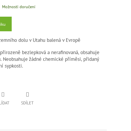
Možnosti doručení
íku
dzemního dolu v Utahu balená v Evropě
 přirozeně bezlepková a nerafinovaná, obsahuje
ů. Neobsahuje žádné chemické příměsi, přidaný
ní sypkosti.
LÍDAT
SDÍLET