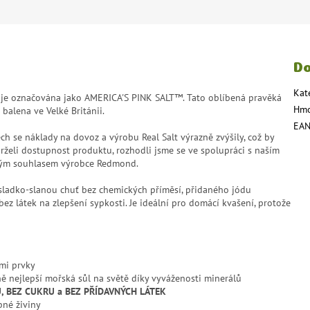
Do
Kat
 je označována jako AMERICA'S PINK SALT™. Tato oblíbená pravěká
Hmo
balena ve Velké Británii.
EA
ch se náklady na dovoz a výrobu Real Salt výrazně zvýšily, což by
želi dostupnost produktu, rozhodli jsme se ve spolupráci s naším
lným souhlasem výrobce Redmond.
sladko-slanou chuť bez chemických příměsí, přidaného jódu
ez látek na zlepšení sypkosti. Je ideální pro domácí kvašení, protože
ími prvky
 nejlepší mořská sůl na světě díky vyváženosti minerálů
, BEZ CUKRU a BEZ PŘÍDAVNÝCH LÁTEK
bné živiny