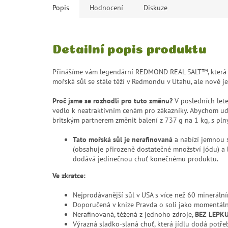
Popis
Hodnocení
Diskuze
Detailní popis produktu
Přinášíme vám legendární REDMOND
REAL SALT™, která
mořská sůl se stále těží v Redmondu v Utahu, ale nově je 
Proč jsme se rozhodli pro tuto změnu?
V posledních lete
vedlo k neatraktivním cenám pro zákazníky. Abychom udr
britským partnerem změnit balení z 737 g na 1 kg, s p
Tato mořská sůl je nerafinovaná
a nabízí jemnou 
(obsahuje přirozeně dostatečné množství jódu) a b
dodává jedinečnou chuť konečnému produktu.
Ve zkratce:
Nejprodávanější sůl v USA s více než 60 mineráln
Doporučená v knize Pravda o soli jako momentálně
Nerafinovaná, těžená z jednoho zdroje,
BEZ LEPKU
Výrazná sladko-slaná chuť, která jídlu dodá potře