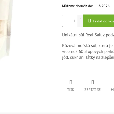
5
hvězdiček.
Můžeme doručit do:
11.8.2026
Přidat do koš
Unikátní sůl Real Salt z po
Růžová mořská sůl, která je
více než 60 stopových prvk
jód, cukr ani látky na zlepše
TISK
ZEPTAT SE
H