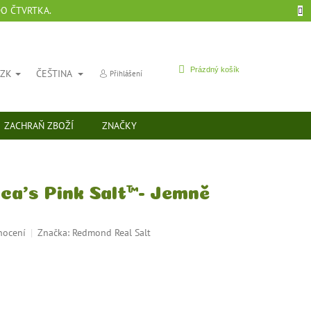
DO ČTVRTKA.
NÁKUPNÍ
Prázdný košík
CZK
ČEŠTINA
Přihlášení
KOŠÍK
ZACHRAŇ ZBOŽÍ
ZNAČKY
a's Pink Salt™- Jemně
nocení
Značka:
Redmond Real Salt