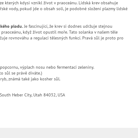
a ze kterých kdysi vznikl život v praoceánu. Lidská krev obsahuje
ské vody, pokud jde o obsah soli, je podobné složení plazmy lidské
ského plodu.
Je fascinující, že krev si dodnes udržuje stejnou
v praoceánu, když život opustil moře. Tato solanka v našem těle
čuje rovnováhu a regulaci tělesných funkcí. Pravá sůl je proto pro
 popcornu, výplach nosu nebo fermentaci zeleniny.
o sůl se právě díváte.)
yb, známá také jako kosher sůl.
South Heber City, Utah 84032, USA