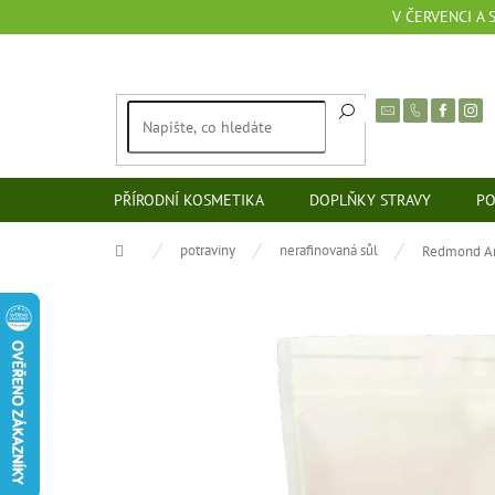
Přejít
V ČERVENCI A
na
obsah
PŘÍRODNÍ KOSMETIKA
DOPLŇKY STRAVY
PO
Domů
potraviny
nerafinovaná sůl
Redmond Ame