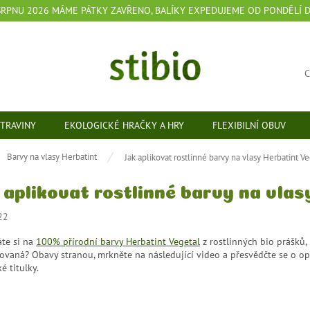
 SRPNU 2026 MÁME PÁTKY ZAVŘENO, BALÍKY EXPEDUJEME OD PONDĚLÍ 
TRAVINY
EKOLOGICKÉ HRAČKY A HRY
FLEXIBILNÍ OBUV
ů
Barvy na vlasy Herbatint
Jak aplikovat rostlinné barvy na vlasy Herbatint V
 aplikovat rostlinné barvy na vlas
22
áte si na
100% přírodní barvy Herbatint Vegetal
z rostlinných bio prášků, p
ovaná? Obavy stranou, mrkněte na následující video a přesvědčte se o op
é titulky.