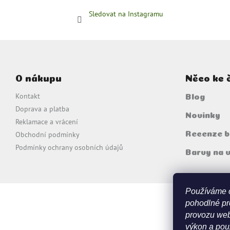
Sledovat na Instagramu
Z
á
p
O nákupu
Něco ke 
a
t
Kontakt
Blog
í
Doprava a platba
Novinky
Reklamace a vrácení
Obchodní podmínky
Recenze b
Podmínky ochrany osobních údajů
Barvy na 
Používáme 
pohodlné pr
provozu web
výkon a použ