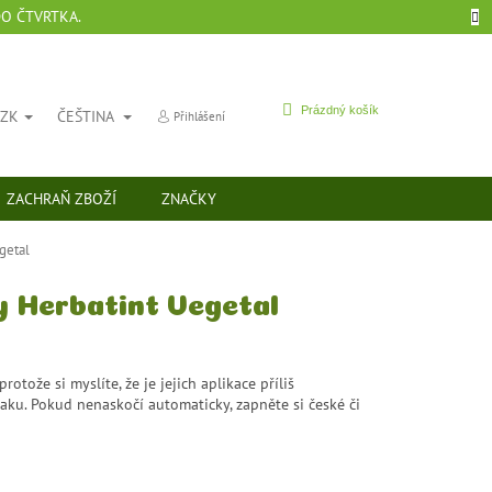
DO ČTVRTKA.
NÁKUPNÍ
Prázdný košík
CZK
ČEŠTINA
Přihlášení
KOŠÍK
ZACHRAŇ ZBOŽÍ
ZNAČKY
egetal
y Herbatint Vegetal
rotože si myslíte, že je jejich aplikace příliš
aku. Pokud nenaskočí automaticky, zapněte si české či