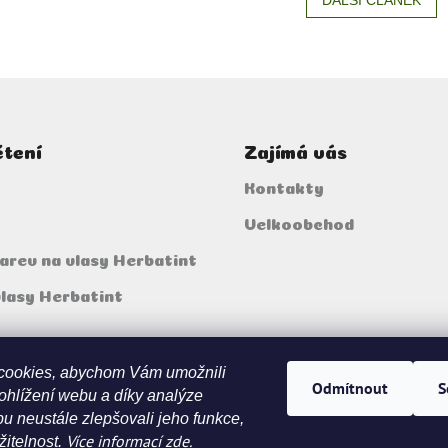
čtení
Zajímá vás
Kontakty
Velkoobchod
arev na vlasy Herbatint
vlasy Herbatint
cookies, abychom Vám umožnili
Odmítnout
S
ohlížení webu a díky analýze
u neustále zlepšovali jeho funkce,
Více informací
zde
.
itelnost.