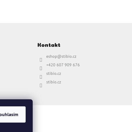
Kontakt
eshop
@
stibio.cz
+420 607 909 676
stibio.cz
stibio.cz
ouhlasím