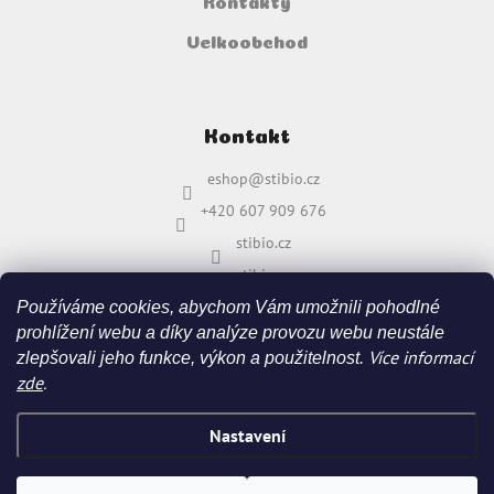
Kontakty
Velkoobchod
Kontakt
eshop
@
stibio.cz
+420 607 909 676
stibio.cz
stibio.cz
Používáme cookies, abychom Vám umožnili pohodlné
prohlížení webu a díky analýze provozu webu neustále
Více informací
zlepšovali jeho funkce, výkon a použitelnost.
zde
.
Nastavení
Vytvořil Shoptet
&