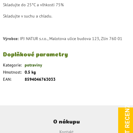
Skladujte do 25°C a vlhkosti 75%
Skladujte v suchu a chladu.
Výrobce:
IPJ NATUR s.r.o., Malotova ulice budova 123, Zlín 760 01
Doplňkové parametry
Kategorie
:
potraviny
Hmotnost
:
0.5 kg
EAN
:
8594046763033
ZOBRAZIT RECENZE
Z
á
O nákupu
p
a
Kontakt