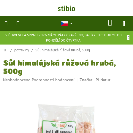
Přejít
na
obsah
NÁKU
KOŠÍK
V ČERVENCI A SRPNU 2026 MÁME PÁTKY ZAVŘENO, BALÍKY EXPEDUJEME OD
přírodní
PONDĚLÍ DO ČTVRTKA.
kosmetika
Domů
/
potraviny
/
Sůl himalájská růžová hrubá, 500g
doplňky
stravy
Sůl himalájská růžová hrubá,
500g
potraviny
Průměrné
Neohodnoceno
Podrobnosti hodnocení
Značka:
IPJ Natur
hodnocení
produktu
ekologické
je
hračky
a
0,0
hry
z
5
hvězdiček.
flexibilní
obuv