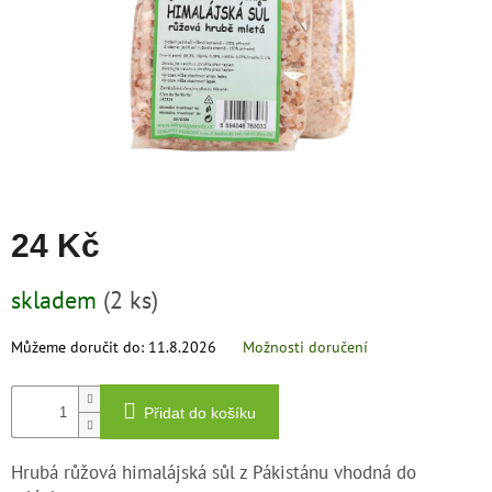
zachraň
zboží
Značky
CZK
/
Přihlášení
24 Kč
Měrná
skladem
(2 ks)
cena:
Můžeme doručit do:
11.8.2026
Možnosti doručení
Přidat do košíku
Hrubá růžová himalájská sůl z Pákistánu vhodná do