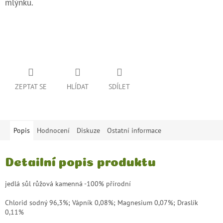
mlýnku.
ZEPTAT SE
HLÍDAT
SDÍLET
Popis
Hodnocení
Diskuze
Ostatní informace
Detailní popis produktu
jedlá sůl růžová kamenná -100% přírodní
Chlorid sodný 96,3%; Vápník 0,08%; Magnesium 0,07%; Draslík
0,11%