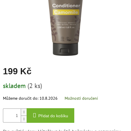
zachraň
zboží
Značky
CZK
/
Přihlášení
199 Kč
Měrná
skladem
(2 ks)
cena:
Můžeme doručit do:
10.8.2026
Možnosti doručení
Přidat do košíku