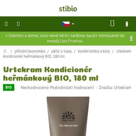
Přejít
na
obsah
NÁKU
KOŠÍK
V ČERVENCI A SRPNU 2026 MÁME PÁTKY ZAVŘENO, BALÍKY EXPEDUJEME OD
přírodní
PONDĚLÍ DO ČTVRTKA.
kosmetika
Domů
/
přírodní kosmetika
/
péče o vlasy
/
kondicionéry a kúry
/
Urtekram
Kondicionér heřmánkový BIO, 180 ml
doplňky
stravy
Urtekram Kondicionér
heřmánkový BIO, 180 ml
potraviny
Průměrné
Neohodnoceno
Podrobnosti hodnocení
Značka:
Urtekram
BIO
hodnocení
ekologické
produktu
hračky
a
je
hry
0,0
z
5
flexibilní
hvězdiček.
obuv