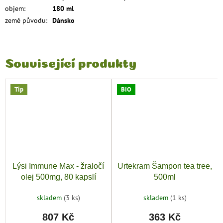
objem
:
180 ml
země původu
:
Dánsko
Související produkty
Tip
BIO
Lýsi Immune Max - žraločí
Urtekram Šampon tea tree,
olej 500mg, 80 kapslí
500ml
skladem
(3 ks)
skladem
(1 ks)
807 Kč
363 Kč