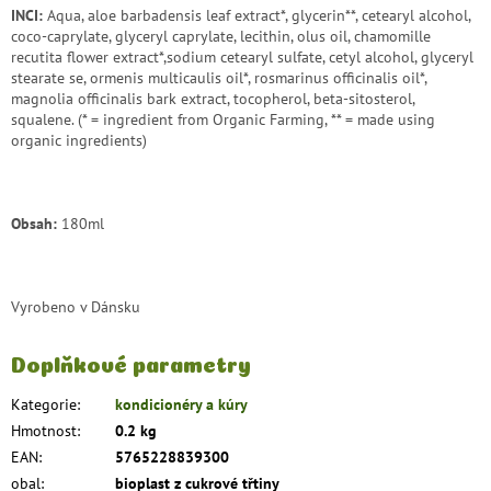
INCI:
Aqua, aloe barbadensis leaf extract*, glycerin**, cetearyl alcohol,
coco-caprylate, glyceryl caprylate, lecithin, olus oil, chamomille
recutita flower extract*,sodium cetearyl sulfate, cetyl alcohol, glyceryl
stearate se, ormenis multicaulis oil*, rosmarinus officinalis oil*,
magnolia officinalis bark extract, tocopherol, beta-sitosterol,
squalene. (* = ingredient from Organic Farming, ** = made using
organic ingredients)
Obsah:
180ml
Vyrobeno v Dánsku
Doplňkové parametry
Kategorie
:
kondicionéry a kúry
Hmotnost
:
0.2 kg
EAN
:
5765228839300
obal
:
bioplast z cukrové třtiny