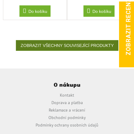
ZOBRAZIT RECENZE
Do košíku
Do košíku
ZOBRAZIT VŠECHNY SOUVISEJÍCÍ PRODUKTY
Z
á
O nákupu
p
a
Kontakt
t
Doprava a platba
í
Reklamace a vrácení
Obchodní podmínky
Podmínky ochrany osobních údajů