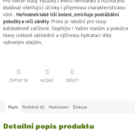
Pro světlé vlasy. Výtažky z květů heřmánku a rozmarýnu
dodávají ošetřující účinky i příjemnou charakteristickou
vůni .
Heřmánek také tiší bolest, zmírňuje podráždění
pokožky a ničí záněty.
Proto je ideální pro vlasy
každodenně zatížené. Dopřejte i Vašim vlasům a pokožce
hlavy celkové uklidnění a výživnou hydrataci díky
vybraným olejům.
ZEPTAT SE
HLÍDAT
SDÍLET
Popis
Podobné (6)
Hodnocení
Diskuze
Detailní popis produktu