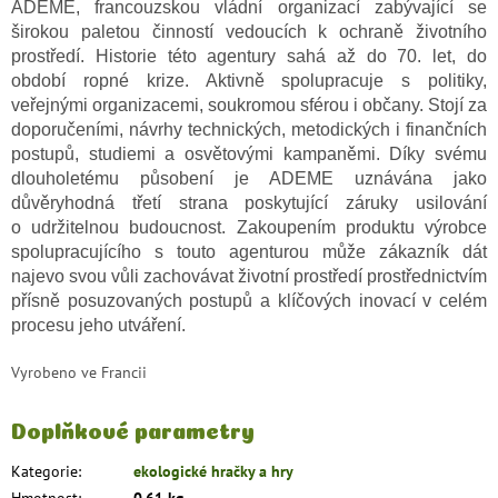
ADEME, francouzskou vládní organizací zabývající se
širokou paletou činností vedoucích k ochraně životního
prostředí. Historie této agentury sahá až do 70. let, do
období ropné krize. Aktivně spolupracuje s politiky,
veřejnými organizacemi, soukromou sférou i občany. Stojí za
doporučeními, návrhy technických, metodických i finančních
postupů, studiemi a osvětovými kampaněmi. Díky svému
dlouholetému působení je ADEME uznávána jako
důvěryhodná třetí strana poskytující záruky usilování
o udržitelnou budoucnost. Zakoupením produktu výrobce
spolupracujícího s touto agenturou může zákazník dát
najevo svou vůli zachovávat životní prostředí prostřednictvím
přísně posuzovaných postupů a klíčových inovací v celém
procesu jeho utváření.
Vyrobeno ve Francii
Doplňkové parametry
Kategorie
:
ekologické hračky a hry