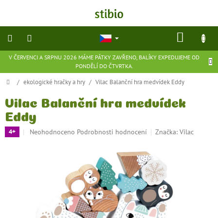
Přejít
na
obsah
NÁKU
KOŠÍK
V ČERVENCI A SRPNU 2026 MÁME PÁTKY ZAVŘENO, BALÍKY EXPEDUJEME OD
přírodní
PONDĚLÍ DO ČTVRTKA.
kosmetika
Domů
/
ekologické hračky a hry
/
Vilac Balanční hra medvídek Eddy
doplňky
stravy
Vilac Balanční hra medvídek
Eddy
potraviny
Průměrné
Neohodnoceno
Podrobnosti hodnocení
Značka:
Vilac
4+
hodnocení
produktu
ekologické
je
hračky
a
0,0
hry
z
5
hvězdiček.
flexibilní
obuv