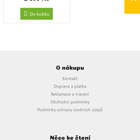
Do košíku
Z
á
O nákupu
p
a
Kontakt
t
Doprava a platba
í
Reklamace a vrácení
Obchodní podmínky
Podmínky ochrany osobních údajů
Něco ke čtení