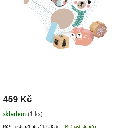
zachraň
zboží
Značky
CZK
/
Přihlášení
459 Kč
Měrná
skladem
(1 ks)
cena:
Můžeme doručit do:
11.8.2026
Možnosti doručení