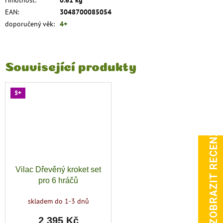
Hmotnost
:
0.61 kg
EAN
:
3048700085054
doporučený věk
:
4+
Související produkty
5+
ZOBRAZIT RECENZE
Vilac Dřevěný kroket set
pro 6 hráčů
skladem do 1-3 dnů
2 395 Kč