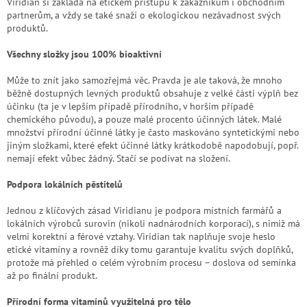
Viridian si zakládá na etickém přístupu k zákazníkům i obchodním
partnerům, a vždy se také snaží o ekologickou nezávadnost svých
produktů.
Všechny složky jsou 100% bioaktivní
Může to znít jako samozřejmá věc. Pravda je ale taková, že mnoho
běžně dostupných levných produktů obsahuje z velké části výplň bez
účinku (ta je v lepším případě přírodního, v horším případě
chemického původu), a pouze malé procento účinných látek. Malé
množství přírodní účinné látky je často maskováno syntetickými nebo
jiným složkami, které efekt účinné látky krátkodobě napodobují, popř.
nemají efekt vůbec žádný. Stačí se podívat na složení.
Podpora lokálních pěstitelů
Jednou z klíčových zásad Viridianu je podpora místních farmářů a
lokálních výrobců surovin (nikoli nadnárodních korporací), s nimiž má
velmi korektní a férové vztahy. Viridian tak naplňuje svoje heslo
etické vitamíny a rovněž díky tomu garantuje kvalitu svých doplňků,
protože má přehled o celém výrobním procesu – doslova od semínka
až po finální produkt.
Přírodní forma vitamínů využitelná pro tělo