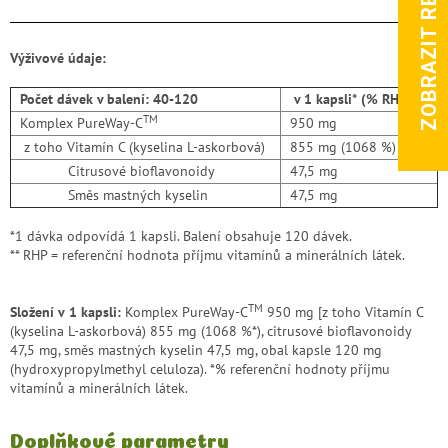
ZOBRAZIT RECENZE
Výživové údaje:
Počet dávek v balení: 40-120
v 1 kapsli* (% RHP** )
TM
Komplex PureWay-C
950 mg
z toho Vitamín C (kyselina L-askorbová)
855 mg (1068 %)
Citrusové bioflavonoidy
47,5 mg
Směs mastných kyselin
47,5 mg
*1 dávka odpovídá 1 kapsli. Balení obsahuje 120 dávek.
** RHP = referenční hodnota příjmu vitamínů a minerálních látek.
TM
Složení v
1 kapsli:
Komplex PureWay-C
950 mg [z toho Vitamín C
(kyselina L-askorbová) 855 mg (1068 %*), citrusové bioflavonoidy
47,5 mg, směs mastných kyselin 47,5 mg, obal kapsle 120 mg
(hydroxypropylmethyl celuloza). *% referenční hodnoty příjmu
vitamínů a minerálních látek.
Doplňkové parametry