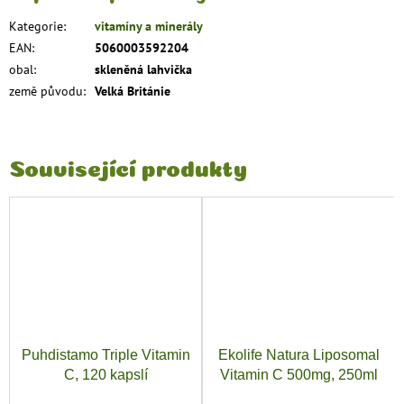
Kategorie
:
vitamíny a minerály
EAN
:
5060003592204
obal
:
skleněná lahvička
země původu
:
Velká Británie
Související produkty
Puhdistamo Triple Vitamin
Ekolife Natura Liposomal
C, 120 kapslí
Vitamin C 500mg, 250ml
pomeranč (Lipozomální