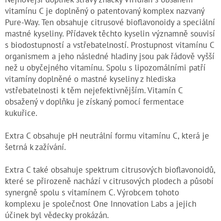
vitamínu C je doplněný o patentovaný komplex nazvaný
Pure-Way. Ten obsahuje citrusové bioflavonoidy a speciální
mastné kyseliny. Přídavek těchto kyselin významně souvisí
s biodostupností a vstřebatelností. Prostupnost vitamínu C
organismem a jeho následné hladiny jsou pak řádově vyšší
než u obyčejného vitamínu. Spolu s lipozomálními patří
vitamíny doplněné o mastné kyseliny z hlediska
vstřebatelnosti k těm nejefektivnějším. Vitamín C
obsažený v doplňku je získaný pomocí fermentace
kukuřice.
Extra C obsahuje pH neutrální formu vitamínu C, která je
šetrná k zažívání.
Extra C také obsahuje spektrum citrusových bioflavonoidů,
které se přirozeně nachází v citrusových plodech a působí
synergně spolu s vitamínem C. Výrobcem tohoto
komplexu je společnost One Innovation Labs a jejich
účinek byl vědecky prokázán.