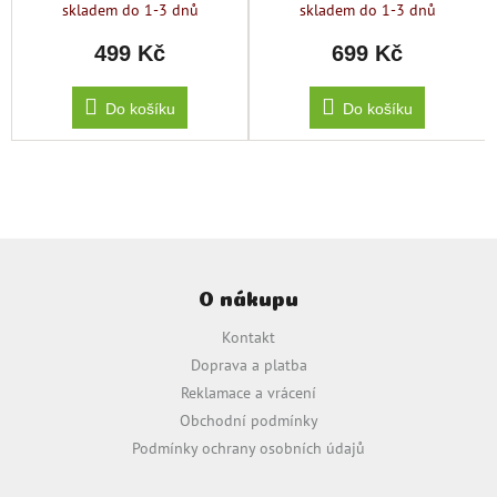
skladem do 1-3 dnů
skladem do 1-3 dnů
vitamín C)
499 Kč
699 Kč
Do košíku
Do košíku
Z
á
O nákupu
p
a
Kontakt
t
Doprava a platba
í
Reklamace a vrácení
Obchodní podmínky
Podmínky ochrany osobních údajů