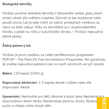
Ekologické lahvičky
Viridian používá skleněné lahvičky z takzvaného amber glass, které
chrání obsah pře světlem a teplem. Zároveň je lze recyklovat nebo
použít znova. Lze je také vrátit na našich prodejnách výměnou za
slevu na další nákup. Víčko na lahvičkách je z recyklovatelného
hliníku a pečeť na víčku z kukuřičného škrobu – Viridian nepoužívá
žádné plasty.
Žádný palmový tuk
Viridian je první značkou na světě certifikovanou programem
POFCAP – The Palm Oil Free Accreditation Programme. Ten garantuje,
že značka nepoužívá palmový olej ve svých výrobcích ani při výrobě.
Balení:
120 kapslí (128,4 g)
Doporučené dávkování:
1-3 kapsle denně s jídlem nebo dle
doporučení lékaře.
Upozornění:
Nevhodné pro děti, těhotné a kojící ženy. Nepřekračujte
doporučenou denní dávku. Nenahrazuje pestrou stravu. Skladujte v
suchu a chladu mimo dosah dětí.