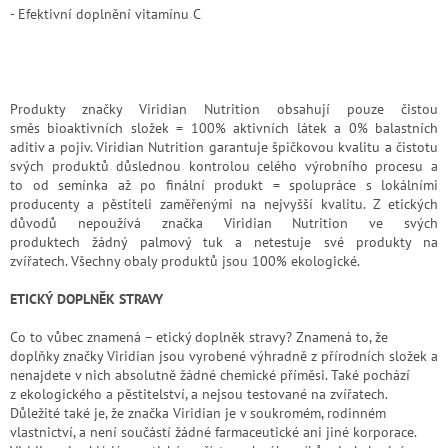
- Efektivní doplnění vitamínu C
Produkty značky Viridian Nutrition obsahují pouze čistou
směs bioaktivních složek = 100% aktivních látek a 0% balastních
aditiv a pojiv. Viridian Nutrition garantuje špičkovou kvalitu a čistotu
svých produktů důslednou kontrolou celého výrobního procesu a
to od semínka až po finální produkt = spolupráce s lokálními
producenty a pěstiteli zaměřenými na nejvyšší kvalitu. Z etických
důvodů nepoužívá značka Viridian Nutrition ve svých
produktech žádný palmový tuk a netestuje své produkty na
zvířatech. Všechny obaly produktů jsou 100% ekologické.
ETICKÝ DOPLNĚK STRAVY
Co to vůbec znamená – etický doplněk stravy? Znamená to, že
doplňky značky Viridian jsou vyrobené výhradně z přírodních složek a
nenajdete v nich absolutně žádné chemické příměsi. Také pochází
z ekologického a pěstitelství, a nejsou testované na zvířatech.
Důležité také je, že značka Viridian je v soukromém, rodinném
vlastnictví, a není součástí žádné farmaceutické ani jiné korporace.