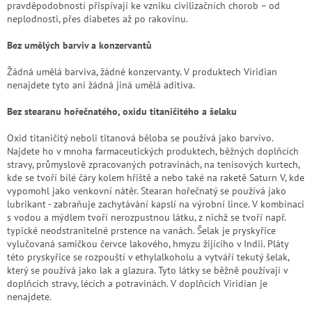
pravděpodobností přispívají ke vzniku civilizačních chorob – od
neplodnosti, přes diabetes až po rakovinu.
Bez umělých barviv a konzervantů
Žádná umělá barviva, žádné konzervanty. V produktech Viridian
nenajdete tyto ani žádná jiná umělá aditiva.
Bez stearanu hořečnatého, oxidu titaničitého a šelaku
Oxid titaničitý neboli titanová běloba se používá jako barvivo.
Najdete ho v mnoha farmaceutických produktech, běžných doplňcích
stravy, průmyslově zpracovaných potravinách, na tenisových kurtech,
kde se tvoří bílé čáry kolem hřiště a nebo také na raketě Saturn V, kde
vypomohl jako venkovní nátěr. Stearan hořečnatý se používá jako
lubrikant - zabraňuje zachytávání kapslí na výrobní lince. V kombinaci
s vodou a mýdlem tvoří nerozpustnou látku, z nichž se tvoří např.
typické neodstranitelné prstence na vanách. Šelak je pryskyřice
vylučovaná samičkou červce lakového, hmyzu žijícího v Indii. Pláty
této pryskyřice se rozpouští v ethylalkoholu a vytváří tekutý šelak,
který se používá jako lak a glazura. Tyto látky se běžně používají v
doplňcích stravy, lécích a potravinách. V doplňcích Viridian je
nenajdete.