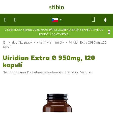
Přejít
na
obsah
NÁKU
KOŠÍK
V ČERVENCI A SRPNU 2026 MÁME PÁTKY ZAVŘENO, BALÍKY EXPEDUJEME OD
přírodní
PONDĚLÍ DO ČTVRTKA.
kosmetika
Domů
/
doplňky stravy
/
vitamíny a minerály
/
Viridian Extra C 950mg, 120
kapslí
doplňky
stravy
Viridian Extra C 950mg, 120
kapslí
potraviny
Průměrné
Neohodnoceno
Podrobnosti hodnocení
Značka:
Viridian
hodnocení
ekologické
produktu
hračky
je
a
hry
0,0
z
5
flexibilní
hvězdiček.
obuv