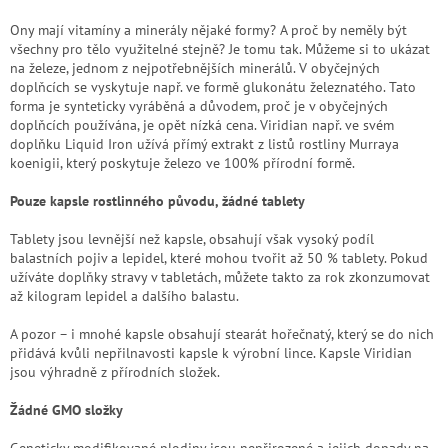
Ony mají vitamíny a minerály nějaké formy? A proč by neměly být
všechny pro tělo využitelné stejně? Je tomu tak. Můžeme si to ukázat
na železe, jednom z nejpotřebnějších minerálů. V obyčejných
doplňcích se vyskytuje např. ve formě glukonátu železnatého. Tato
forma je synteticky vyráběná a důvodem, proč je v obyčejných
doplňcích používána, je opět nízká cena. Viridian např. ve svém
doplňku Liquid Iron užívá přímý extrakt z listů rostliny Murraya
koenigii, který poskytuje železo ve 100% přírodní formě.
Pouze kapsle rostlinného původu, žádné tablety
Tablety jsou levnější než kapsle, obsahují však vysoký podíl
balastních pojiv a lepidel, které mohou tvořit až 50 % tablety. Pokud
užíváte doplňky stravy v tabletách, můžete takto za rok zkonzumovat
až kilogram lepidel a dalšího balastu.
A pozor – i mnohé kapsle obsahují stearát hořečnatý, který se do nich
přidává kvůli nepřilnavosti kapsle k výrobní lince. Kapsle Viridian
jsou výhradně z přírodních složek.
Žádné GMO složky
Geneticky modifikované plodiny jsou nepřirozené a jejich dopady na