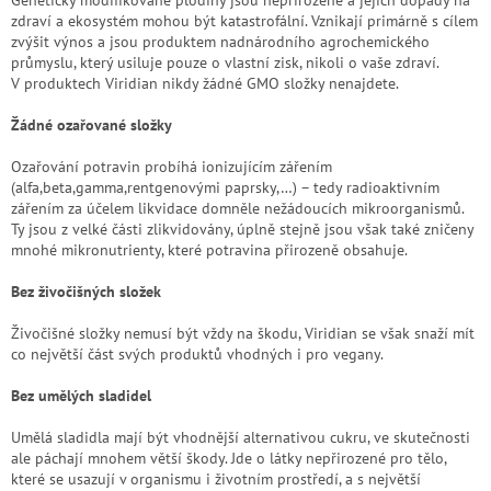
zdraví a ekosystém mohou být katastrofální. Vznikají primárně s cílem
zvýšit výnos a jsou produktem nadnárodního agrochemického
průmyslu, který usiluje pouze o vlastní zisk, nikoli o vaše zdraví.
V produktech Viridian nikdy žádné GMO složky nenajdete.
Žádné ozařované složky
Ozařování potravin probíhá ionizujícím zářením
(alfa,beta,gamma,rentgenovými paprsky,…) – tedy radioaktivním
zářením za účelem likvidace domněle nežádoucích mikroorganismů.
Ty jsou z velké části zlikvidovány, úplně stejně jsou však také zničeny
mnohé mikronutrienty, které potravina přirozeně obsahuje.
Bez živočišných složek
Živočišné složky nemusí být vždy na škodu, Viridian se však snaží mít
co největší část svých produktů vhodných i pro vegany.
Bez umělých sladidel
Umělá sladidla mají být vhodnější alternativou cukru, ve skutečnosti
ale páchají mnohem větší škody. Jde o látky nepřirozené pro tělo,
které se usazují v organismu i životním prostředí, a s největší