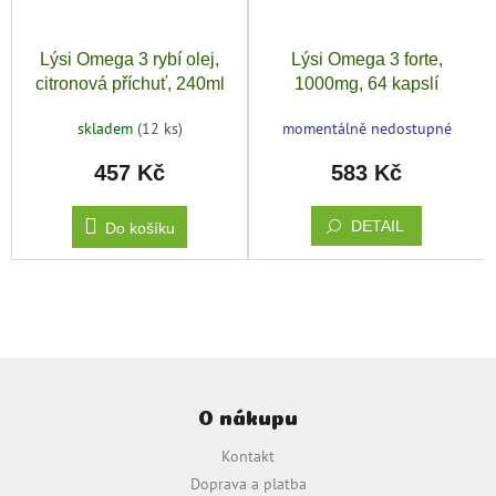
Lýsi Omega 3 rybí olej,
Lýsi Omega 3 forte,
citronová příchuť, 240ml
1000mg, 64 kapslí
skladem
(12 ks)
momentálně nedostupné
457 Kč
583 Kč
DETAIL
Do košíku
Z
á
O nákupu
p
a
Kontakt
t
Doprava a platba
í