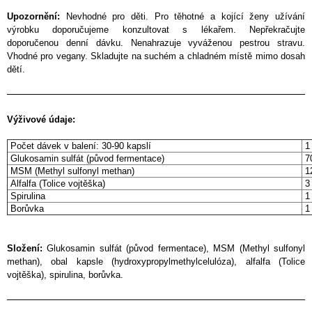
Upozornění:
Nevhodné pro děti. Pro těhotné a kojící ženy užívání
výrobku doporučujeme konzultovat s lékařem. Nepřekračujte
doporučenou denní dávku. Nenahrazuje vyváženou pestrou stravu.
Vhodné pro vegany. Skladujte na suchém a chladném místě mimo dosah
dětí.
Výživové údaje:
Počet dávek v balení: 30-90 kapslí
1 
Glukosamin sulfát (původ fermentace)
7
MSM (Methyl sulfonyl methan)
1
Alfalfa (Tolice vojtěška)
3
Spirulina
1
Borůvka
1
Složení:
Glukosamin sulfát (původ fermentace), MSM (Methyl sulfonyl
methan), obal kapsle (hydroxypropylmethylcelulóza), alfalfa (Tolice
vojtěška), spirulina, borůvka.