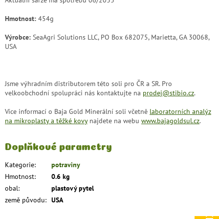
Aktuální šarže má spotřebu 06/2033
Hmotnost:
454g
Výrobce:
SeaAgri Solutions LLC, PO Box 682075, Marietta, GA 30068,
USA
Jsme výhradním distributorem této soli pro ČR a SR. Pro
velkoobchodní spolupráci nás kontaktujte na
prodej@stibio.cz
.
Více informací o Baja Gold Minerální soli včetně
laboratorních analýz
na mikroplasty a těžké kovy
najdete na webu
www.bajagoldsul.cz
.
Doplňkové parametry
Kategorie
:
potraviny
Hmotnost
:
0.6 kg
obal
:
plastový pytel
země původu
:
USA