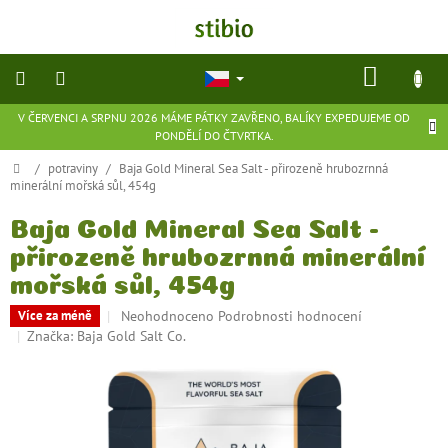
Přejít
na
obsah
NÁKU
KOŠÍK
V ČERVENCI A SRPNU 2026 MÁME PÁTKY ZAVŘENO, BALÍKY EXPEDUJEME OD
přírodní
PONDĚLÍ DO ČTVRTKA.
kosmetika
Domů
/
potraviny
/
Baja Gold Mineral Sea Salt - přirozeně hrubozrnná
minerální mořská sůl, 454g
doplňky
stravy
Baja Gold Mineral Sea Salt -
přirozeně hrubozrnná minerální
potraviny
mořská sůl, 454g
ekologické
Průměrné
Neohodnoceno
Podrobnosti hodnocení
Více za méně
hračky
hodnocení
Značka:
Baja Gold Salt Co.
a
produktu
hry
je
0,0
z
flexibilní
obuv
5
hvězdiček.