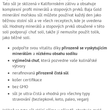
Tato sůl je sklizená v Kalifornském zálivu a obsahuje
komplexní profil minerálů a stopových prvků. Baja Gold
minerální mořskou sůl můžete používat každý den jako
běžnou stolní sůl a ve všech receptech, kde je uvedena
sůl. Hodnoty minerálů a stopových prvků obsažené v této
soli podporují chuť soli, takže jí nemusíte použít tolik,
jako běžné soli.
podpořte svou vitalitu díky
přirozeně se vyskytujícím
minerálům
a
nízkému obsahu sodíku
vyjímečná chuť
, která pozvedne vaše kulinářské
výtvory
nerafinovaná
přirozeně čistá sůl
košer certifikace
bez GMO
sůl je ultra-čistá a vhodná pro všechny typy
stravování (bezlepkové, keto, paleo, vegan)