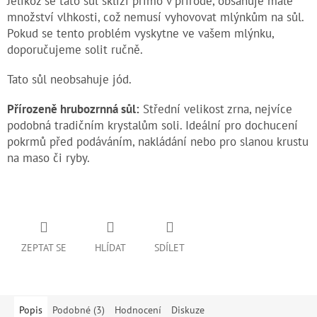
Jelikož se tato sůl sklízí přímo v přírodě, obsahuje malé
množství vlhkosti, což nemusí vyhovovat mlýnkům na sůl.
Pokud se tento problém vyskytne ve vašem mlýnku,
doporučujeme solit ručně.
Tato sůl neobsahuje jód.
Přírozeně hrubozrnná sůl:
Střední velikost zrna, nejvíce
podobná tradičním krystalům soli. Ideální pro dochucení
pokrmů před podáváním, nakládání nebo pro slanou krustu
na maso či ryby.
ZEPTAT SE
HLÍDAT
SDÍLET
Popis
Podobné (3)
Hodnocení
Diskuze