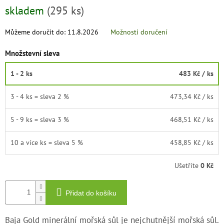
Měrná
skladem
(295 ks)
cena:
Můžeme doručit do:
11.8.2026
Možnosti doručení
Množstevní sleva
1 - 2 ks
483 Kč
/ ks
3 - 4 ks = sleva 2 %
473,34 Kč
/ ks
5 - 9 ks = sleva 3 %
468,51 Kč
/ ks
10 a více ks = sleva 5 %
458,85 Kč
/ ks
Ušetříte
0 Kč
Přidat do košíku
Baja Gold minerální mořská sůl je nejchutnější mořská sůl.