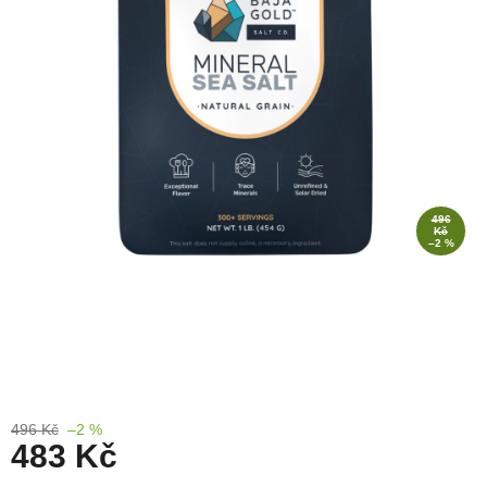
zachraň
zboží
Značky
CZK
/
Přihlášení
496
Kč
–2 %
496 Kč
–2 %
483 Kč