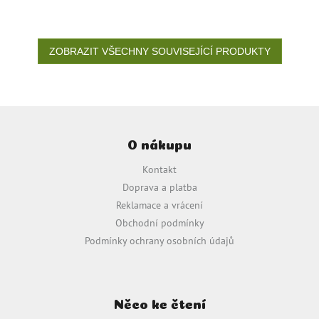
ZOBRAZIT VŠECHNY SOUVISEJÍCÍ PRODUKTY
Z
á
O nákupu
p
a
Kontakt
t
Doprava a platba
í
Reklamace a vrácení
Obchodní podmínky
Podmínky ochrany osobních údajů
Něco ke čtení