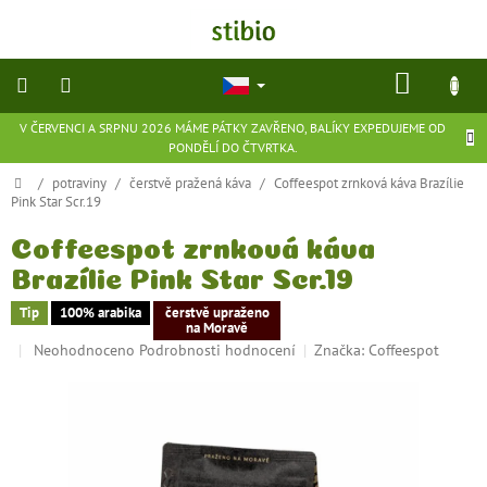
Přejít
na
obsah
NÁKU
KOŠÍK
V ČERVENCI A SRPNU 2026 MÁME PÁTKY ZAVŘENO, BALÍKY EXPEDUJEME OD
přírodní
PONDĚLÍ DO ČTVRTKA.
kosmetika
Domů
/
potraviny
/
čerstvě pražená káva
/
Coffeespot zrnková káva Brazílie
Pink Star Scr.19
doplňky
stravy
Coffeespot zrnková káva
Brazílie Pink Star Scr.19
potraviny
Tip
100% arabika
čerstvě upraženo
na Moravě
ekologické
Průměrné
Neohodnoceno
Podrobnosti hodnocení
Značka:
Coffeespot
hračky
hodnocení
a
hry
produktu
je
0,0
flexibilní
z
obuv
5