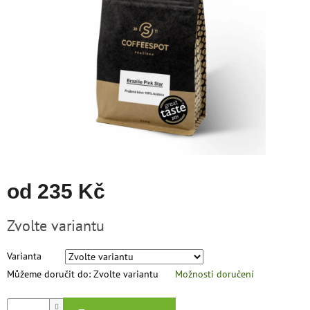
hvězdiček.
zachraň
zboží
Značky
CZK
/
Přihlášení
od
235 Kč
Měrná
Zvolte variantu
cena:
Varianta
Můžeme doručit do:
Zvolte variantu
Možnosti doručení