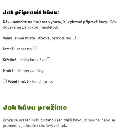
Jak připravit kávu:
Kávu namelte na hrubost vyhovující vybrané přípravě kávy.
Kávu
dodáváme zrnkovou (nemletou).
Velmi jemně mletá
- džezva, český turek
Jemně
- espresso
Středně
- moka konvička
Hrubě
- drippery a filtry
Velmi hrubě
- french press
Jak kávu pražíme
Zrnka se pražením buď stanou jen další kávou z mnoha, nebo se
promění v jedinečný chuťový zážitek.