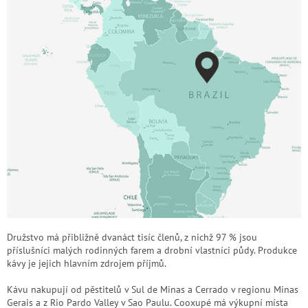
Družstvo má přibližně dvanáct tisíc členů, z nichž 97 % jsou
příslušníci malých rodinných farem a drobní vlastníci půdy. Produkce
kávy je jejich hlavním zdrojem příjmů.
Kávu nakupují od pěstitelů v Sul de Minas a Cerrado v regionu Minas
Gerais a z Rio Pardo Valley v Sao Paulu. Cooxupé má výkupní místa