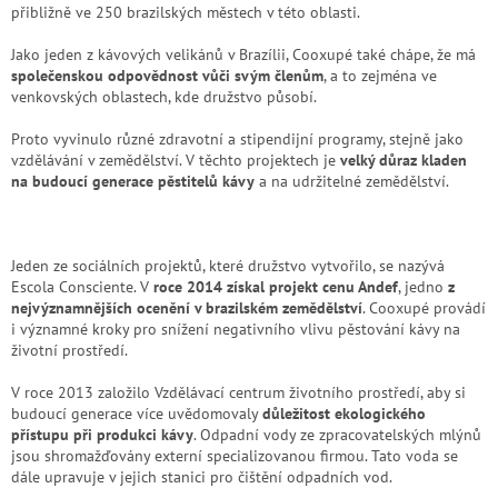
přibližně ve 250 brazilských městech v této oblasti.
Jako jeden z kávových velikánů v Brazílii, Cooxupé také chápe, že má
společenskou odpovědnost vůči svým členům
, a to zejména ve
venkovských oblastech, kde družstvo působí.
Proto vyvinulo různé zdravotní a stipendijní programy, stejně jako
vzdělávání v zemědělství. V těchto projektech je
velký důraz kladen
na budoucí generace pěstitelů kávy
a na udržitelné zemědělství.
Jeden ze sociálních projektů, které družstvo vytvořilo, se nazývá
Escola Consciente. V
roce 2014 získal projekt cenu Andef
, jedno
z
nejvýznamnějších ocenění v brazilském zemědělství
. Cooxupé provádí
i významné kroky pro snížení negativního vlivu pěstování kávy na
životní prostředí.
V roce 2013 založilo Vzdělávací centrum životního prostředí, aby si
budoucí generace více uvědomovaly
důležitost ekologického
přístupu při produkci kávy
. Odpadní vody ze zpracovatelských mlýnů
jsou shromažďovány externí specializovanou firmou. Tato voda se
dále upravuje v jejich stanici pro čištění odpadních vod.