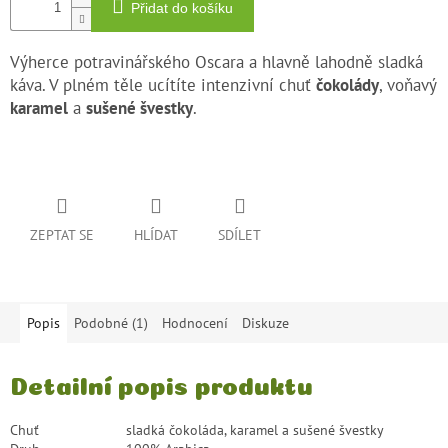
Přidat do košíku
Výherce potravinářského Oscara a hlavně lahodně
sladká
káva
. V plném těle ucítíte intenzivní chuť
čokolády
, voňavý
karamel
a
sušené švestky
.
ZEPTAT SE
HLÍDAT
SDÍLET
Popis
Podobné (1)
Hodnocení
Diskuze
Detailní popis produktu
Chuť
sladká čokoláda, karamel a sušené švestky