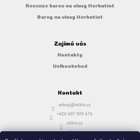
Recenze barev na vlasy Herbatint
Barvy na vlasy Herbatint
Zajímá vás
Kontakty
Velkoobchod
Kontakt
eshop
@
stibio.cz
+420 607 909 676
stibio.cz
stibio.cz