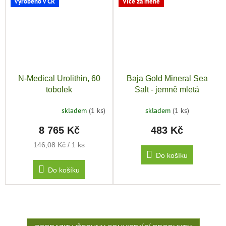
vyrobeno v ČR
Více za méně
N-Medical Urolithin, 60
Baja Gold Mineral Sea
tobolek
Salt - jemně mletá
minerální mořská sůl, 454g
skladem
(1 ks)
skladem
(1 ks)
Průměrné
hodnocení
8 765 Kč
483 Kč
produktu
je
Měrná
146,08 Kč / 1 ks
5,0
cena:
Do košíku
z
5
Do košíku
hvězdiček.