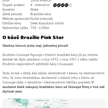
Druh
100% Arabica
Stupeň pražení
4 - Intenzivní
Kyselost
Nízká
Země původu
Brazilská káva
Metoda zpracování
Suchá (natural)
Odrůda kávy
Směs klasických odrůd
Nadmořská výška
750 - 1100m
O kávě Brazílie Pink Star
Všechna kávová zrnka mají jedinečný původ!
Družstvo Cooxupé figuruje v historii
brazilské kávy
již po mnoho
desítek let. Bylo založeno v roce 1932, v roce 1957 z něho vzešlo
Družstvo regionálních pěstitelů kávy z Guaxupé.
Stalo se tak v době, kdy začalo obchodovat s kávou na mezinárodním
trhu. Se svou mnohaletou zkušeností v oblasti trhu s kávou se
Cooxupé stalo v národním i mezinárodním měřítku pojmem.
V
současné době nakupují brazilskou kávu od Cooxupé firmy z více než
čtyřiceti zemí
.