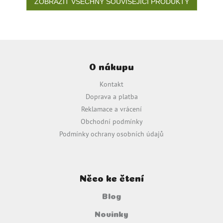
ZOBRAZIT VŠECHNY SOUVISEJÍCÍ PRODUKTY
Z
á
O nákupu
p
a
Kontakt
t
Doprava a platba
í
Reklamace a vrácení
Obchodní podmínky
Podmínky ochrany osobních údajů
Něco ke čtení
Blog
Novinky