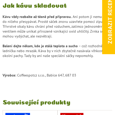
ZOBRAZIT RECENZE
Jak kávu skladovat
Kávu vždy rozbalte až těsně před přípravou.
Ani potom ji nemusíte
do ničeho přesypávat. Prostě sáček znovu uzavřete pomocí zipu.
Třívrstvé obaly kávu chrání před vzduchem, zatímco jednosměrným
ventilem může unikat přirozeně vznikající oxid uhličitý. Zrnka se tak
mohou vydýchat, ale nezvětrají.
Balení dejte někam, kde je stálá teplota a sucho
– což rozhodně není
lednička nebo mrazák. Káva by v nich zbytečně nasávala vlhkost a
okolní pachy. Tady by ani naše speciální sáčky nepomohly.
Výrobce:
Coffeespotcz s.r.o., Babice 647, 687 03
Související produkty