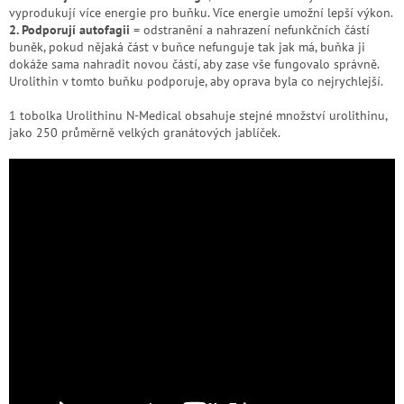
vyprodukují více energie pro buňku. Více energie umožní lepší výkon.
2. Podporují autofagii
= odstranění a nahrazení nefunkčních částí
buněk, pokud nějaká část v buňce nefunguje tak jak má, buňka ji
dokáže sama nahradit novou částí, aby zase vše fungovalo správně.
Urolithin v tomto buňku podporuje, aby oprava byla co nejrychlejší.
1 tobolka Urolithinu N-Medical obsahuje stejné množství urolithinu,
jako 250 průměrně velkých granátových jablíček.