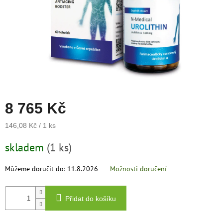
zachraň
zboží
Značky
CZK
/
Přihlášení
8 765 Kč
Měrná
146,08 Kč / 1 ks
cena:
skladem
(1 ks)
Můžeme doručit do:
11.8.2026
Možnosti doručení
Přidat do košíku