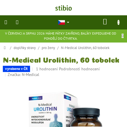
Přejít
na
obsah
NÁKU
KOŠÍK
V ČERVENCI A SRPNU 2026 MÁME PÁTKY ZAVŘENO, BALÍKY EXPEDUJEME OD
přírodní
PONDĚLÍ DO ČTVRTKA.
kosmetika
Domů
/
doplňky stravy
/
pro ženy
/
N-Medical Urolithin, 60 tobolek
doplňky
stravy
N-Medical Urolithin, 60 tobolek
Průměrné
1 hodnocení
Podrobnosti hodnocení
vyrobeno v ČR
potraviny
hodnocení
Značka:
N-Medical
produktu
je
ekologické
5,0
hračky
z
a
5
hry
hvězdiček.
flexibilní
obuv