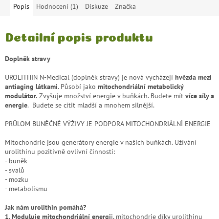
Popis
Hodnocení (1)
Diskuze
Značka
Detailní popis produktu
Doplněk stravy
UROLITHIN N-Medical (doplněk stravy) je nová vycházejí
hvězda mezi
antiaging látkami
. Působí jako
mitochondriální metabolický
modulátor.
Zvyšuje množství energie v buňkách. Budete mít
více síly a
energie
. Budete se cítit mladší a mnohem silnější.
PRŮLOM BUNĚČNÉ VÝŽIVY JE PODPORA MITOCHONDRIÁLNÍ ENERGIE
Mitochondrie jsou generátory energie v našich buňkách. Užívání
urolithinu pozitivně ovlivní činnosti:
- buněk
- svalů
- mozku
- metabolismu
Jak nám urolithin pomáhá?
1. Moduluje mitochondriální energi
i, mitochondrie díky urolithinu