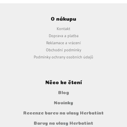
Z
á
O nákupu
p
a
Kontakt
t
Doprava a platba
í
Reklamace a vrácení
Obchodní podmínky
Podmínky ochrany osobních údajů
Něco ke čtení
Blog
Novinky
Recenze barev na vlasy Herbatint
Barvy na vlasy Herbatint