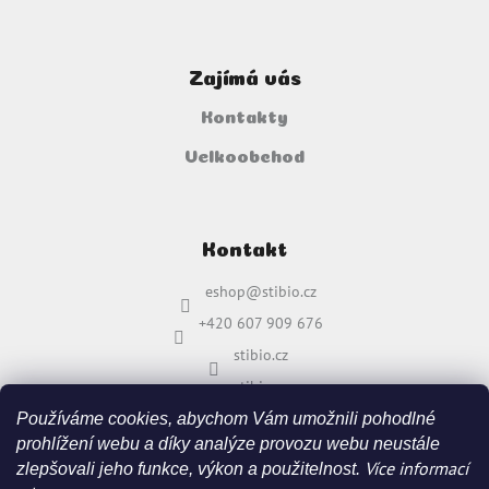
Zajímá vás
Kontakty
Velkoobchod
Kontakt
eshop
@
stibio.cz
+420 607 909 676
stibio.cz
stibio.cz
Používáme cookies, abychom Vám umožnili pohodlné
prohlížení webu a díky analýze provozu webu neustále
Více informací
zlepšovali jeho funkce, výkon a použitelnost.