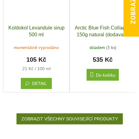
Koldokol Levandule sirup
Arctic Blue Fish Collagen
500 ml
150g natural (dodavatel
Seagarden)
momentálně vyprodáno
skladem
(3 ks)
105 Kč
535 Kč
Měrná
21 Kč / 100 ml
cena:
Do košíku
DETAIL
ZOBRAZIT VŠECHNY SOUVISEJÍCÍ PRODUKTY