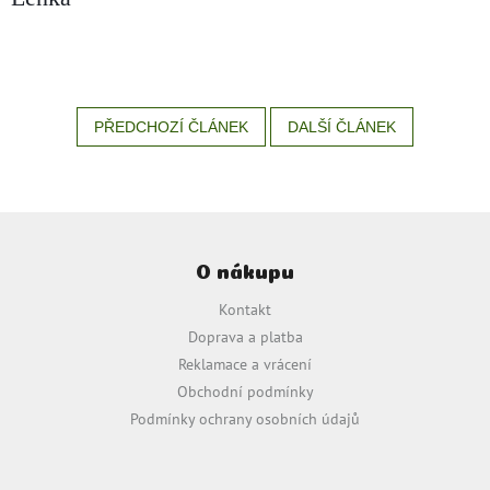
zachraň
zboží
Značky
PŘEDCHOZÍ ČLÁNEK
DALŠÍ ČLÁNEK
CZK
/
Přihlášení
Z
á
O nákupu
p
a
Kontakt
t
Doprava a platba
í
Reklamace a vrácení
Obchodní podmínky
Podmínky ochrany osobních údajů