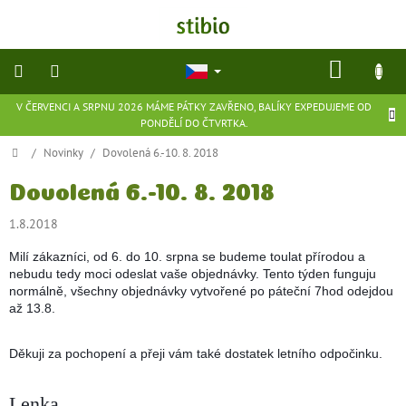
Přejít
na
obsah
NÁKU
KOŠÍK
V ČERVENCI A SRPNU 2026 MÁME PÁTKY ZAVŘENO, BALÍKY EXPEDUJEME OD
přírodní
PONDĚLÍ DO ČTVRTKA.
kosmetika
Domů
/
Novinky
/
Dovolená 6.-10. 8. 2018
doplňky
stravy
Dovolená 6.-10. 8. 2018
1.8.2018
potraviny
Milí zákazníci, od 6. do 10. srpna se budeme toulat přírodou a
nebudu tedy moci odeslat vaše objednávky. Tento týden funguju
ekologické
normálně, všechny objednávky vytvořené po páteční 7hod odejdou
hračky
až 13.8.
a
hry
Děkuji za pochopení a přeji vám také dostatek letního odpočinku.
flexibilní
obuv
Lenka