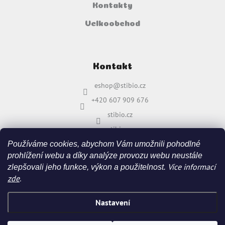
Kontakty
Velkoobchod
Kontakt
eshop
@
stibio.cz
+420 607 909 676
stibio.cz
stibio.cz
Používáme cookies, abychom Vám umožnili pohodlné
prohlížení webu a díky analýze provozu webu neustále
Více informací
zlepšovali jeho funkce, výkon a použitelnost.
zde
.
Nastavení
Vytvořil Shoptet
&