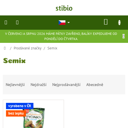
Přejít
na
obsah
NÁKU
KOŠÍK
V ČERVENCI A SRPNU 2026 MÁME PÁTKY ZAVŘENO, BALÍKY EXPEDUJEME OD
přírodní
PONDĚLÍ DO ČTVRTKA.
kosmetika
Domů
/
Prodávané značky
/
Semix
doplňky
stravy
Semix
potraviny
Ř
Nejlevnější
Nejdražší
Nejprodávanější
Abecedně
a
ekologické
z
hračky
e
a
hry
V
n
vyrobeno v ČR
ý
í
bez lepku
p
p
flexibilní
obuv
i
r
s