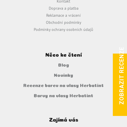
Kontakt
t
r
Doprava a platba
v
í
Reklamace a vrácení
k
y
Obchodní podmínky
v
Podmínky ochrany osobních údajů
ý
p
i
s
ZOBRAZIT RECENZE
u
Něco ke čtení
Blog
Novinky
Recenze barev na vlasy Herbatint
Barvy na vlasy Herbatint
Zajímá vás