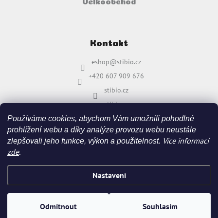
Velkoobchod
Kontakt
eshop
@
stibio.cz
+420 607 909 676
stibio.cz
stibio.cz
Používáme cookies, abychom Vám umožnili pohodlné
prohlížení webu a díky analýze provozu webu neustále
Více informací
zlepšovali jeho funkce, výkon a použitelnost.
zde
.
Nastavení
Vytvořil Shoptet
&
Odmítnout
Souhlasím
Copyright 2026
stibio.cz
. Všechna práva vyhrazena.