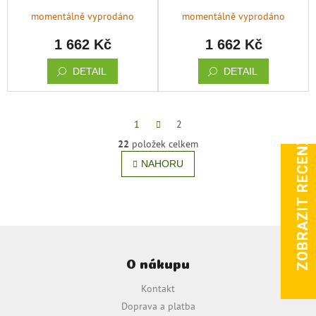
minerální mořská sůl,
hrubozrnná minerální
k
momentálně vyprodáno
momentálně vyprodáno
2,27kg
mořská sůl, 2,27g
t
1 662 Kč
1 662 Kč
ů
DETAIL
DETAIL
S
1
2
t
ZOBRAZIT RECENZE
22
položek celkem
r
O
á
NAHORU
v
n
l
k
o
á
v
d
á
a
n
c
Z
í
í
á
p
O nákupu
p
r
a
v
Kontakt
t
k
Doprava a platba
í
y