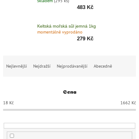
skladem
(295 ks)
zachraň
483 Kč
zboží
Značky
Keltská mořská sůl jemná 1kg
momentálně vyprodáno
279 Kč
CZK
/
Přihlášení
Ř
Nejlevnější
Nejdražší
Nejprodávanější
Abecedně
a
z
e
n
Cena
í
p
18
Kč
1662
Kč
r
o
d
u
k