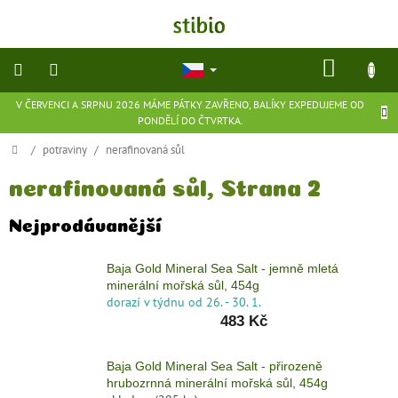
Přejít
na
obsah
NÁKU
KOŠÍK
V ČERVENCI A SRPNU 2026 MÁME PÁTKY ZAVŘENO, BALÍKY EXPEDUJEME OD
přírodní
PONDĚLÍ DO ČTVRTKA.
kosmetika
Domů
/
potraviny
/
nerafinovaná sůl
doplňky
stravy
nerafinovaná sůl
, Strana 2
Nejprodávanější
potraviny
Baja Gold Mineral Sea Salt - jemně mletá
ekologické
minerální mořská sůl, 454g
hračky
dorazí v týdnu od 26. - 30. 1.
a
hry
483 Kč
flexibilní
Baja Gold Mineral Sea Salt - přirozeně
obuv
hrubozrnná minerální mořská sůl, 454g