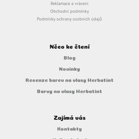
Reklamace a vrácení
v
ý
Obchodní podmínky
p
Podmínky ochrany osobních údajů
i
s
u
Něco ke čtení
Blog
Novinky
Recenze barev na vlasy Herbatint
Barvy na vlasy Herbatint
Zajímá vás
Kontakty