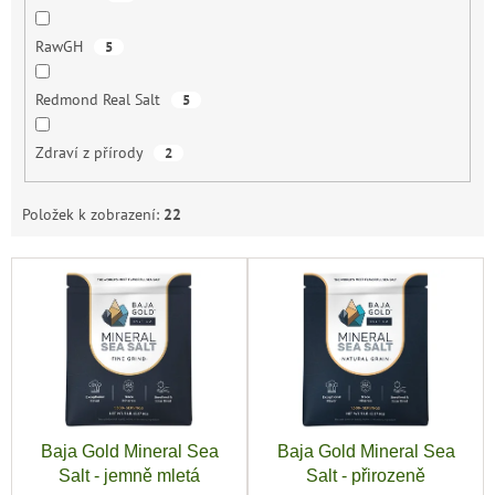
RawGH
5
Redmond Real Salt
5
Zdraví z přírody
2
Položek k zobrazení:
22
V
ý
p
i
s
p
r
o
Baja Gold Mineral Sea
Baja Gold Mineral Sea
d
Salt - jemně mletá
Salt - přirozeně
u