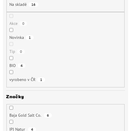
t
Na skladě
16
ů
Akce
0
Novinka
1
Tip
0
BIO
4
vyrobeno v ČR
1
Značky
Baja Gold Salt Co.
6
IPJ Natur
4